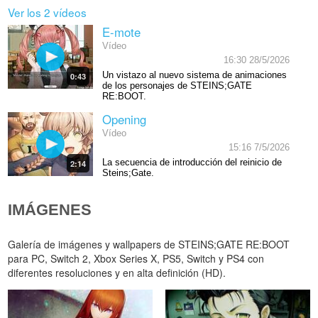
Ver los 2 vídeos
E-mote
Vídeo
16:30 28/5/2026
Un vistazo al nuevo sistema de animaciones
0:43
de los personajes de STEINS;GATE
RE:BOOT.
Opening
Vídeo
15:16 7/5/2026
La secuencia de introducción del reinicio de
2:14
Steins;Gate.
IMÁGENES
Galería de imágenes y wallpapers de STEINS;GATE RE:BOOT
para PC, Switch 2, Xbox Series X, PS5, Switch y PS4 con
diferentes resoluciones y en alta definición (HD).