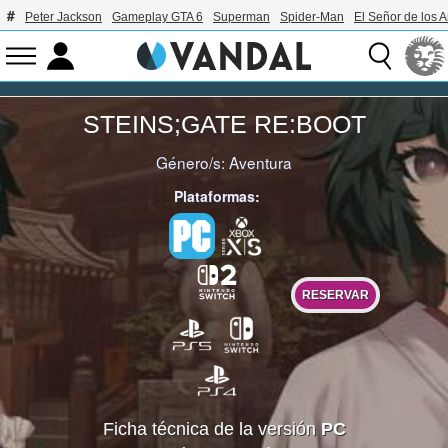
Peter Jackson
Gameplay GTA 6
Superman
Spider-Man
El Señor de los A
STEINS;GATE RE:BOOT
Género/s:
Aventura
Plataformas:
RESERVAR
Ficha técnica de la versión
PC