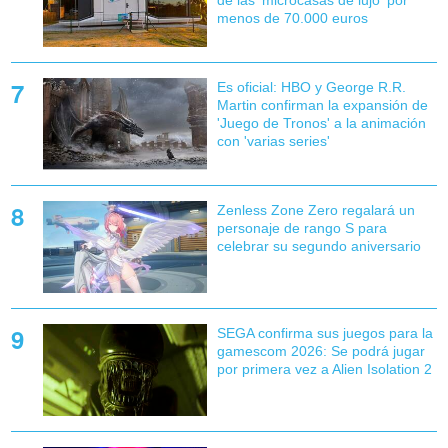
menos de 70.000 euros
Es oficial: HBO y George R.R.
Martin confirman la expansión de
'Juego de Tronos' a la animación
con 'varias series'
Zenless Zone Zero regalará un
personaje de rango S para
celebrar su segundo aniversario
SEGA confirma sus juegos para la
gamescom 2026: Se podrá jugar
por primera vez a Alien Isolation 2