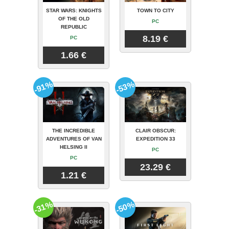
STAR WARS: KNIGHTS
TOWN TO CITY
OF THE OLD
PC
REPUBLIC
8.19 €
PC
1.66 €
-91%
-53%
THE INCREDIBLE
CLAIR OBSCUR:
ADVENTURES OF VAN
EXPEDITION 33
HELSING II
PC
PC
23.29 €
1.21 €
-31%
-50%