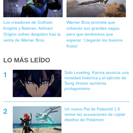
Los creadores de Gotham
Warner Bros promete que
Knights y Batman: Arkham
volverán sus grandes sagas,
Origins sufren despidos tras la
pero que tendremos que
venta de Warner Bros.
esperar: 'Llegarán los buenos
frutos'
LO MÁS LEÍDO
Solo Leveling: Karma anuncia una
novedad histórica y el ejército de
Sung Jinwoo aumenta
protagonismo
Un nuevo Pal de Palworld 1.0
revive las acusaciones de copiar
diseños de Pokémon