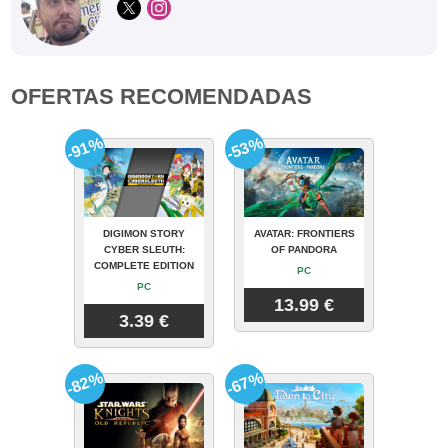
OFERTAS RECOMENDADAS
-91%
-53%
DIGIMON STORY
AVATAR: FRONTIERS
CYBER SLEUTH:
OF PANDORA
COMPLETE EDITION
PC
PC
13.99 €
3.39 €
-82%
-67%