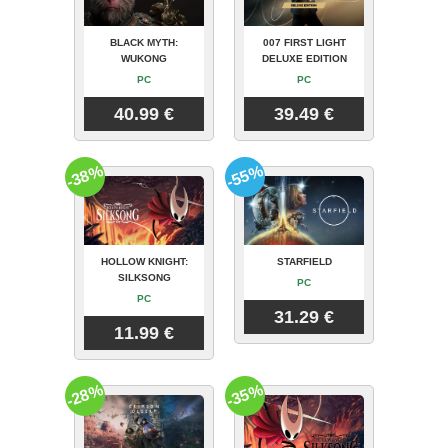
BLACK MYTH:
007 FIRST LIGHT
WUKONG
DELUXE EDITION
PC
PC
40.99 €
39.49 €
-38%
-55%
HOLLOW KNIGHT:
STARFIELD
SILKSONG
PC
PC
31.29 €
11.99 €
-28%
-35%