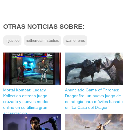
OTRAS NOTICIAS SOBRE:
injustice
netherrealm studios
warner bros
Mortal Kombat: Legacy
Anunciado Game of Thrones:
Kollection estrena juego
Dragonfire, un nuevo juego de
cruzado y nuevos modos
estrategia para móviles basado
online en su última gran
en 'La Casa del Dragón'
actualización