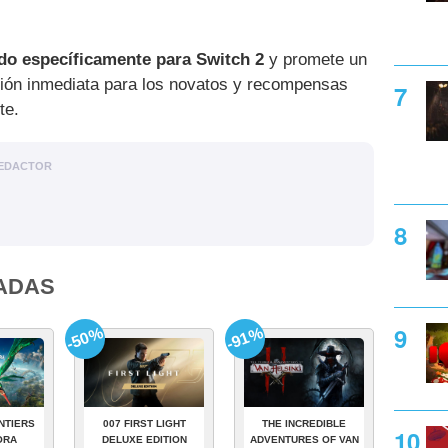
do específicamente para Switch 2
y promete un
rsión inmediata para los novatos y recompensas
te.
EDACTOR
ADAS
-50%
-91%
NTIERS
007 FIRST LIGHT
THE INCREDIBLE
ORA
DELUXE EDITION
ADVENTURES OF VAN