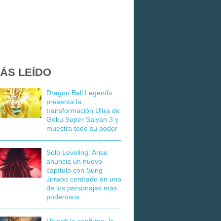
ÁS LEÍDO
Dragon Ball Legends
presenta la
transformación Ultra de
Goku Super Saiyan 3 y
muestra todo su poder
Solo Leveling: Arise
anuncia un nuevo
capítulo con Sung
Jinwoo centrado en uno
de los personajes más
poderosos