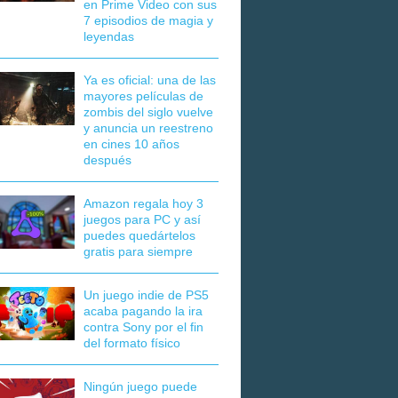
en Prime Video con sus
7 episodios de magia y
leyendas
Ya es oficial: una de las
mayores películas de
zombis del siglo vuelve
y anuncia un reestreno
en cines 10 años
después
Amazon regala hoy 3
juegos para PC y así
puedes quedártelos
gratis para siempre
Un juego indie de PS5
acaba pagando la ira
contra Sony por el fin
del formato físico
Ningún juego puede