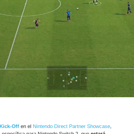
Kick-Off
en el
Nintendo Direct Partner Showcase
,
l
específica para Nintendo Switch 2, que
estará