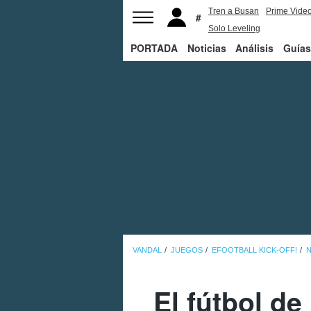
Tren a Busan
Prime Vide
Solo Leveling
PORTADA
Noticias
Análisis
Guías
VANDAL
JUEGOS
EFOOTBALL KICK-OFF!
N
El fútbol de