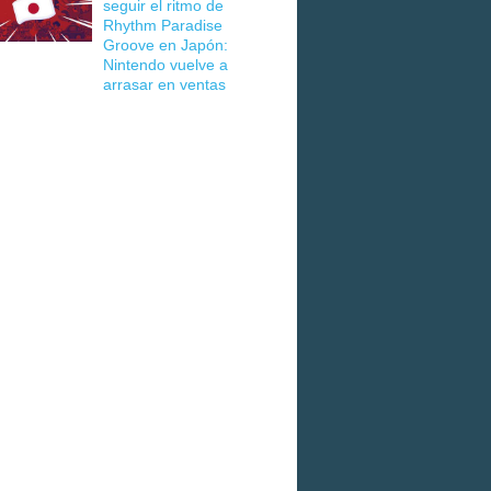
seguir el ritmo de
Rhythm Paradise
Groove en Japón:
Nintendo vuelve a
arrasar en ventas