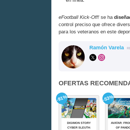
en línea.
eFootball Kick-Off!
se ha
diseña
control preciso que ofrece dive
para los veteranos en este depor
Ramón Varela
R
OFERTAS RECOMEND
-91%
-53%
DIGIMON STORY
AVATAR: FRO
CYBER SLEUTH:
OF PAND