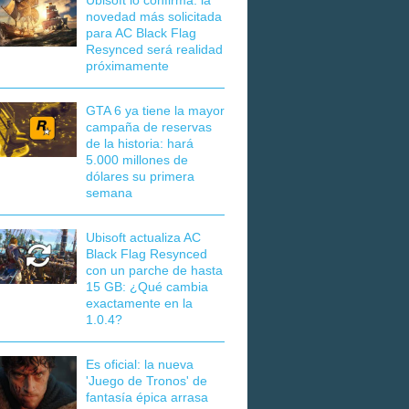
Ubisoft lo confirma: la
novedad más solicitada
para AC Black Flag
Resynced será realidad
próximamente
GTA 6 ya tiene la mayor
campaña de reservas
de la historia: hará
5.000 millones de
dólares su primera
semana
Ubisoft actualiza AC
Black Flag Resynced
con un parche de hasta
15 GB: ¿Qué cambia
exactamente en la
1.0.4?
Es oficial: la nueva
'Juego de Tronos' de
fantasía épica arrasa