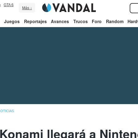
o
GTA 6
Más ↓
Juegos
Reportajes
Avances
Trucos
Foro
Random
Hard
OTICIAS
 Konami llegará a Ninte