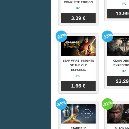
COMPLETE EDITION
PC
PC
13.99
3.39 €
-82%
-53%
STAR WARS: KNIGHTS
CLAIR OBS
OF THE OLD
EXPEDITIO
REPUBLIC
PC
PC
23.29
1.66 €
-55%
-31%
STARFIELD
BLACK MY