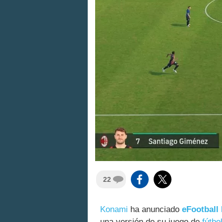
22
Konami
ha anunciado
eFootball 
una versión de su juego de
fútbo