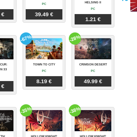
HELSING II
PC
PC
 €
39.49 €
1.21 €
-67%
-28%
CUR:
TOWN TO CITY
CRIMSON DESERT
N 33
PC
PC
8.19 €
49.99 €
 €
-35%
-38%
TH:
HOLLOW KNIGHT:
HOLLOW KNIGHT: