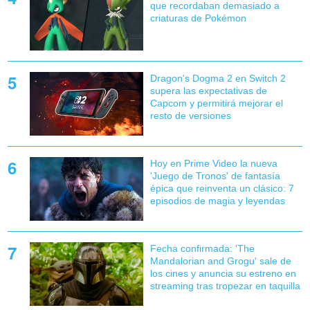
que recordaban demasiado a
criaturas de Pokémon
Dragon's Dogma 2 en Switch 2
supera las expectativas de
Capcom y permitirá mejorar el
resto de versiones
Hoy en Prime Video la nueva
'Juego de Tronos' de fantasía
épica que reinventa un clásico: 7
episodios de magia y leyendas
Fecha confirmada: 'The
Mandalorian and Grogu' sale de
los cines y anuncia su estreno en
streaming tras tropezar en taquilla