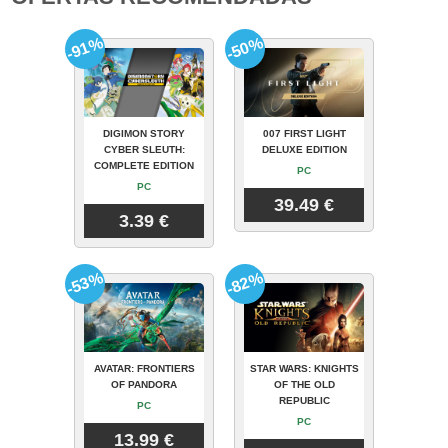
-91%
-50%
DIGIMON STORY
007 FIRST LIGHT
CYBER SLEUTH:
DELUXE EDITION
COMPLETE EDITION
PC
PC
39.49 €
3.39 €
-53%
-82%
AVATAR: FRONTIERS
STAR WARS: KNIGHTS
OF PANDORA
OF THE OLD
REPUBLIC
PC
PC
13.99 €