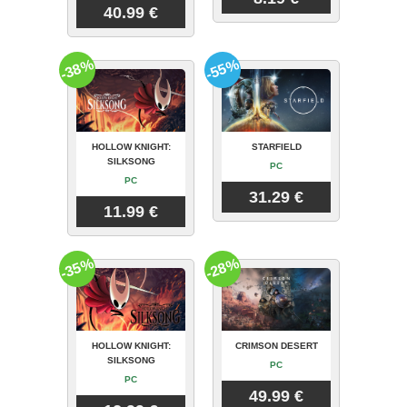
40.99 €
-38%
-55%
HOLLOW KNIGHT:
STARFIELD
SILKSONG
PC
PC
31.29 €
11.99 €
-35%
-28%
HOLLOW KNIGHT:
CRIMSON DESERT
SILKSONG
PC
PC
49.99 €