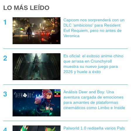
LO MÁS LEÍDO
Capcom nos sorprenderá con un
DLC 'ambicioso' para Resident
Evil Requiem, pero no antes de
Veronica
Es oficial: el exitoso anime chino
que arrasa en Crunchyroll
muestra su nuevo juego para
2026 y huele a éxito
Análisis Deer and Boy: Una
aventura cargada de emociones
para amantes de plataformas
cinemáticos como Limbo e Inside
Palworld 1.0 rediseña varios Pals