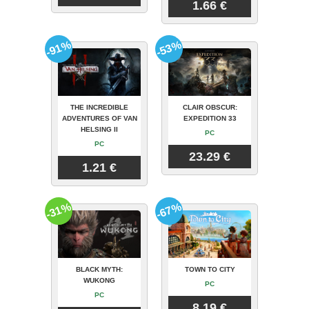
1.66 €
-91%
-53%
THE INCREDIBLE
CLAIR OBSCUR:
ADVENTURES OF VAN
EXPEDITION 33
HELSING II
PC
PC
23.29 €
1.21 €
-31%
-67%
BLACK MYTH:
TOWN TO CITY
WUKONG
PC
PC
8.19 €