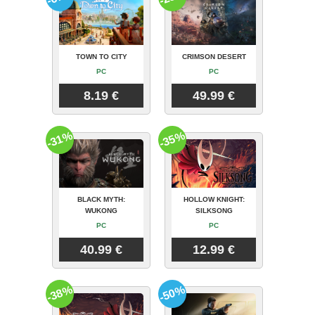
TOWN TO CITY
CRIMSON DESERT
PC
PC
8.19 €
49.99 €
-31%
-35%
BLACK MYTH:
HOLLOW KNIGHT:
WUKONG
SILKSONG
PC
PC
40.99 €
12.99 €
-38%
-50%