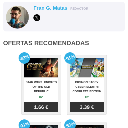
Fran G. Matas
REDACTOR
OFERTAS RECOMENDADAS
-82%
-91%
STAR WARS: KNIGHTS
DIGIMON STORY
OF THE OLD
CYBER SLEUTH:
REPUBLIC
COMPLETE EDITION
PC
PC
1.66 €
3.39 €
-91%
-53%