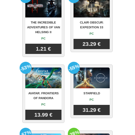
THE INCREDIBLE
CLAIR OBSCUR:
ADVENTURES OF VAN
EXPEDITION 33
HELSING II
PC
PC
23.29 €
1.21 €
-53%
-55%
AVATAR: FRONTIERS
STARFIELD
OF PANDORA
PC
PC
31.29 €
13.99 €
-67%
-28%