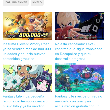
inazuma eleven
level 5
Inazuma Eleven: Victory Road
No está cancelado: Level-5
ya ha vendido más de 800.000
confirma que sigue trabajando
unidades y anuncia nuevos
en Decapolice y que su
contenidos gratuitos
desarrollo progresa
establemente
Fantasy Life i: La pequeña
Fantasy Life i recibe un regalo
ladrona del tiempo alcanza un
navideño con una gran
nuevo hito y ya ha vendido
actualización gratuita con un