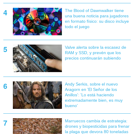
The Blood of Dawnwalker tiene
una buena noticia para jugadores
en formato físico: su disco incluye
todo el juego
Valve alerta sobre la escasez de
RAM y SSD, y prevén que los
precios continuarán subiendo
Andy Serkis, sobre el nuevo
Aragorn en 'El Señor de los
Anillos': 'Lo está haciendo
extremadamente bien, es muy
bueno'
Marruecos cambia de estrategia:
drones y biopesticidas para frenar
la plaga que devora 80 toneladas