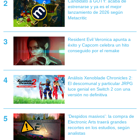
Candidato a GOTY: acaba de
estrenarse y ya es el mejor
lanzamiento de 2026 según
Metacritic
Resident Evil Veronica apunta a
éxito y Capcom celebra un hito
conseguido por el remake
Análisis Xenoblade Chronicles 2:
El descomunal y particular JRPG
luce genial en Switch 2 con una
versión no definitiva
'Despidos masivos': la compra de
Electronic Arts traerá grandes
recortes en los estudios, según
analistas