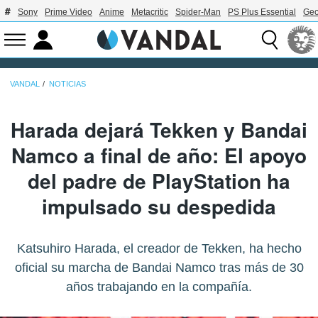
Sony
Prime Video
Anime
Metacritic
Spider-Man
PS Plus Essential
Geo
VANDAL
NOTICIAS
Harada dejará Tekken y Bandai
Namco a final de año: El apoyo
del padre de PlayStation ha
impulsado su despedida
Katsuhiro Harada, el creador de Tekken, ha hecho
oficial su marcha de Bandai Namco tras más de 30
años trabajando en la compañía.