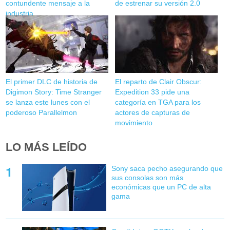
contundente mensaje a la
de estrenar su versión 2.0
industria
El primer DLC de historia de
El reparto de Clair Obscur:
Digimon Story: Time Stranger
Expedition 33 pide una
se lanza este lunes con el
categoría en TGA para los
poderoso Parallelmon
actores de capturas de
movimiento
LO MÁS LEÍDO
Sony saca pecho asegurando que
sus consolas son más
económicas que un PC de alta
gama