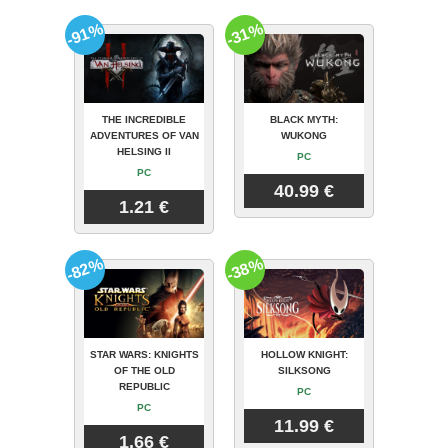
-91%
-31%
THE INCREDIBLE
BLACK MYTH:
ADVENTURES OF VAN
WUKONG
HELSING II
PC
PC
40.99 €
1.21 €
-82%
-38%
STAR WARS: KNIGHTS
HOLLOW KNIGHT:
OF THE OLD
SILKSONG
REPUBLIC
PC
PC
11.99 €
1.66 €