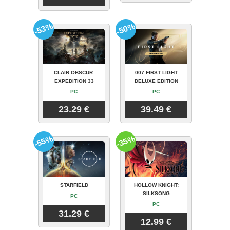
-53%
-50%
CLAIR OBSCUR:
007 FIRST LIGHT
EXPEDITION 33
DELUXE EDITION
PC
PC
23.29 €
39.49 €
-55%
-35%
STARFIELD
HOLLOW KNIGHT:
SILKSONG
PC
PC
31.29 €
12.99 €