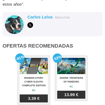
estos años".
Carlos Leiva
REDACTOR
OFERTAS RECOMENDADAS
-91%
-53%
DIGIMON STORY
AVATAR: FRONTIERS
CYBER SLEUTH:
OF PANDORA
COMPLETE EDITION
PC
PC
13.99 €
3.39 €