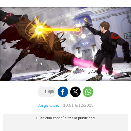
1
Jorge Cano
·
10:51 6/12/2025