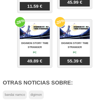
45.99 €
11.59 €
-28%
-20%
DIGIMON STORY TIME
DIGIMON STORY TIME
STRANGER
STRANGER
PC
PC
49.89 €
55.39 €
OTRAS NOTICIAS SOBRE:
bandai namco
digimon