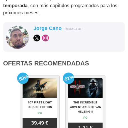
temporada
, con más capítulos programados para los
próximos meses.
Jorge Cano
REDACTOR
OFERTAS RECOMENDADAS
-50%
-91%
007 FIRST LIGHT
THE INCREDIBLE
DELUXE EDITION
ADVENTURES OF VAN
HELSING II
PC
PC
39.49 €
1.21 €