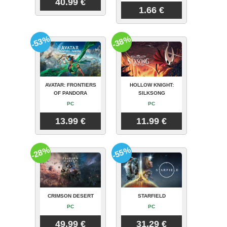
40.99 €
1.66 €
-53%
-38%
AVATAR: FRONTIERS
HOLLOW KNIGHT:
OF PANDORA
SILKSONG
PC
PC
13.99 €
11.99 €
-28%
-55%
CRIMSON DESERT
STARFIELD
PC
PC
49.99 €
31.29 €