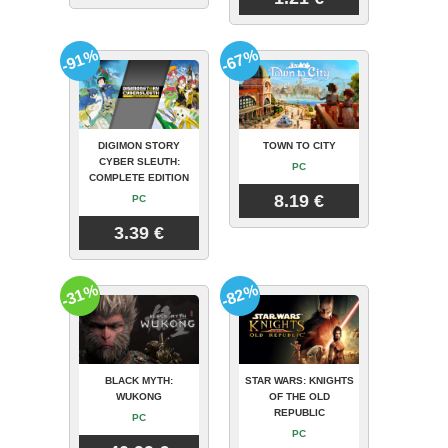
-91%
-67%
DIGIMON STORY
TOWN TO CITY
CYBER SLEUTH:
PC
COMPLETE EDITION
8.19 €
PC
3.39 €
-31%
-82%
BLACK MYTH:
STAR WARS: KNIGHTS
WUKONG
OF THE OLD
REPUBLIC
PC
PC