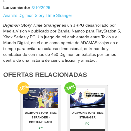
2
Lanzamiento:
3/10/2025
Análisis Digimon Story Time Stranger
Digimon Story Time Stranger
es un
JRPG
desarrollado por
Media.Vision y publicado por Bandai Namco para PlayStation 5,
Xbox Series y PC. Un juego de rol ambientado entre Tokio y el
Mundo Digital, en el que como agente de ADAMAS viajas en el
tiempo para evitar un colapso dimensional, entrenando y
combatiendo con más de 450 Digimon en batallas por turnos
dentro de una historia de ciencia ficción y amistad.
OFERTAS RELACIONADAS
-10%
-34%
DIGIMON STORY TIME
DIGIMON STORY TIME
STRANGER -
STRANGER
COSTUME PACK
PC
PC