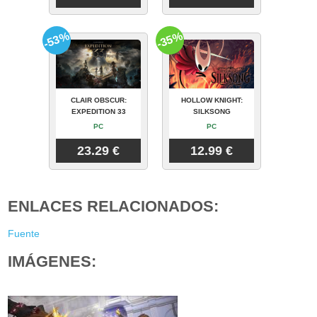
-53%
-35%
CLAIR OBSCUR:
HOLLOW KNIGHT:
EXPEDITION 33
SILKSONG
PC
PC
23.29 €
12.99 €
ENLACES RELACIONADOS:
Fuente
IMÁGENES: