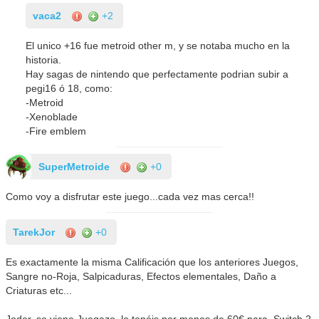
vaca2
+2
El unico +16 fue metroid other m, y se notaba mucho en la
historia.
Hay sagas de nintendo que perfectamente podrian subir a
pegi16 ó 18, como:
-Metroid
-Xenoblade
-Fire emblem
SuperMetroide
+0
Como voy a disfrutar este juego...cada vez mas cerca!!
TarekJor
+0
Es exactamente la misma Calificación que los anteriores Juegos,
Sangre no-Roja, Salpicaduras, Efectos elementales, Daño a
Criaturas etc...
Joder, se viene Juegazo, lo tenéis por menos de 60€ para Switch 2