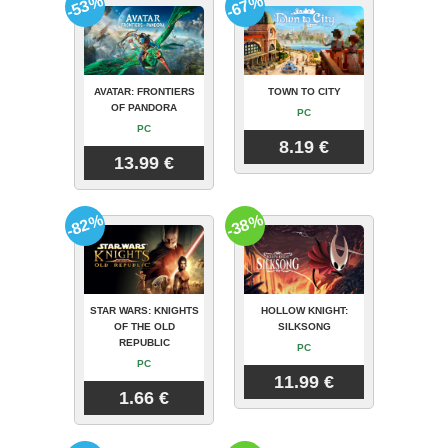
-53%
-67%
AVATAR: FRONTIERS
TOWN TO CITY
OF PANDORA
PC
PC
8.19 €
13.99 €
-82%
-38%
STAR WARS: KNIGHTS
HOLLOW KNIGHT:
OF THE OLD
SILKSONG
REPUBLIC
PC
PC
11.99 €
1.66 €