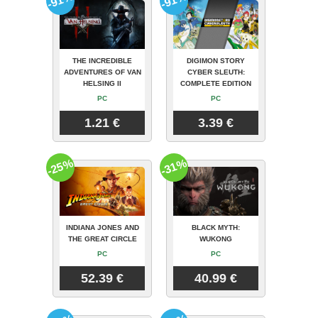
-91%
-91%
THE INCREDIBLE
DIGIMON STORY
ADVENTURES OF VAN
CYBER SLEUTH:
HELSING II
COMPLETE EDITION
PC
PC
1.21 €
3.39 €
-25%
-31%
INDIANA JONES AND
BLACK MYTH:
THE GREAT CIRCLE
WUKONG
PC
PC
52.39 €
40.99 €