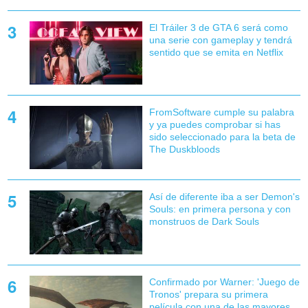
El Tráiler 3 de GTA 6 será como
una serie con gameplay y tendrá
sentido que se emita en Netflix
FromSoftware cumple su palabra
y ya puedes comprobar si has
sido seleccionado para la beta de
The Duskbloods
Así de diferente iba a ser Demon's
Souls: en primera persona y con
monstruos de Dark Souls
Confirmado por Warner: 'Juego de
Tronos' prepara su primera
película con una de las mayores