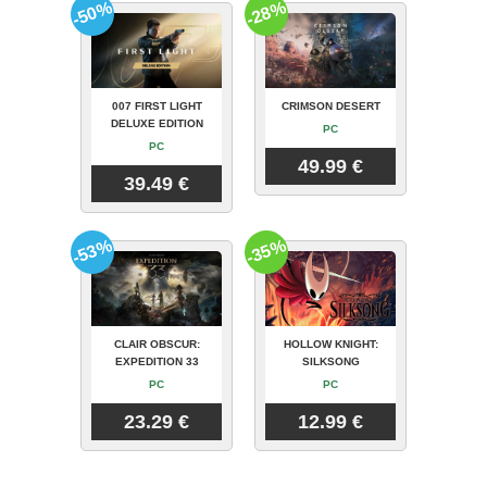
-50%
-28%
007 FIRST LIGHT
CRIMSON DESERT
DELUXE EDITION
PC
PC
49.99 €
39.49 €
-53%
-35%
CLAIR OBSCUR:
HOLLOW KNIGHT:
EXPEDITION 33
SILKSONG
PC
PC
23.29 €
12.99 €