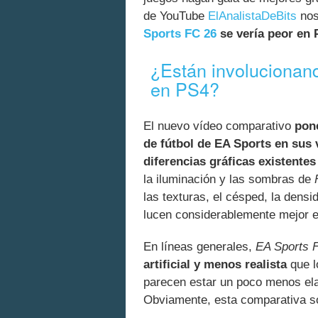
de YouTube
ElAnalistaDeBits
nos
Sports FC 26
se vería peor en
¿Están involucionand
en PS4?
El nuevo vídeo comparativo
pone
de fútbol de EA Sports en sus
diferencias gráficas existentes
la iluminación y las sombras de
las texturas, el césped, la densi
lucen considerablemente mejor en
En líneas generales,
EA Sports 
artificial y menos realista
que l
parecen estar un poco menos elab
Obviamente, esta comparativa so