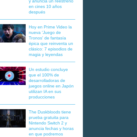
y anuncia un reestreno
en cines 10 años
después
Hoy en Prime Video la
nueva 'Juego de
Tronos' de fantasía
épica que reinventa un
clásico: 7 episodios de
magia y leyendas
Un estudio concluye
que el 100% de
desarrolladoras de
juegos online en Japón
utilizan IA en sus
producciones
The Duskbloods tiene
prueba gratuita para
Nintendo Switch 2 y
anuncia fechas y horas
en que podremos