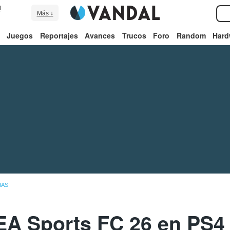
t
Más ↓
Juegos
Reportajes
Avances
Trucos
Foro
Random
Hard
IAS
EA Sports FC 26 en PS4