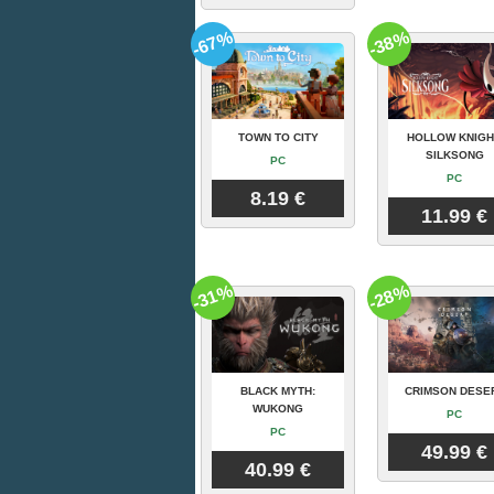
-67%
-38%
TOWN TO CITY
HOLLOW KNIGH
SILKSONG
PC
PC
8.19 €
11.99 €
-31%
-28%
BLACK MYTH:
CRIMSON DESE
WUKONG
PC
PC
49.99 €
40.99 €