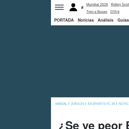
Mundial 2026
Ridley Scot
Tren a Busan
GTA 6
PORTADA
Noticias
Análisis
Guías
VANDAL
JUEGOS
EA SPORTS FC 26
NOTIC
¿Se ve peor 