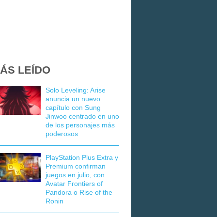
ÁS LEÍDO
Solo Leveling: Arise
anuncia un nuevo
capítulo con Sung
Jinwoo centrado en uno
de los personajes más
poderosos
PlayStation Plus Extra y
Premium confirman
juegos en julio, con
Avatar Frontiers of
Pandora o Rise of the
Ronin