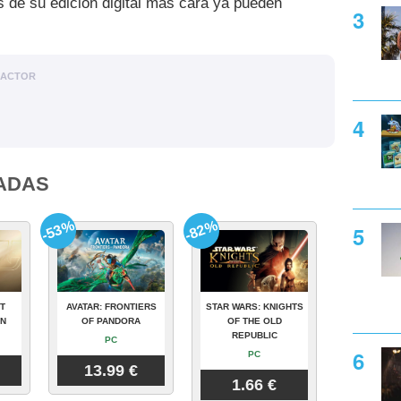
 de su edición digital más cara ya pueden
DACTOR
ADAS
-53%
-82%
T
AVATAR: FRONTIERS
STAR WARS: KNIGHTS
ON
OF PANDORA
OF THE OLD
REPUBLIC
PC
PC
13.99 €
1.66 €