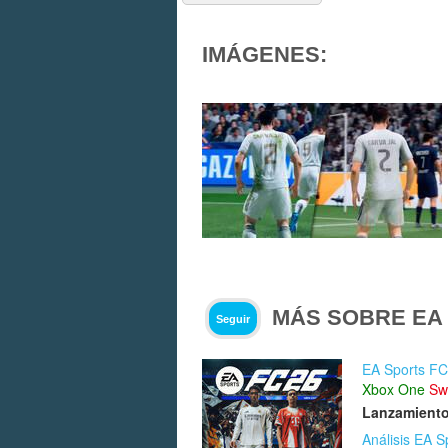
IMÁGENES:
MÁS SOBRE EA 
Seguir
EA Sports FC
Xbox One
Sw
Lanzamiento
Análisis EA S