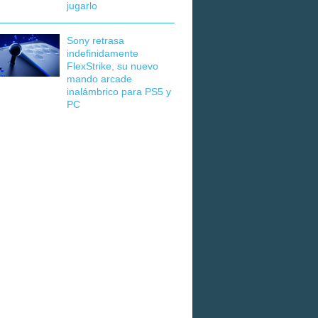
jugarlo
Sony retrasa
indefinidamente
FlexStrike, su nuevo
mando arcade
inalámbrico para PS5 y
PC