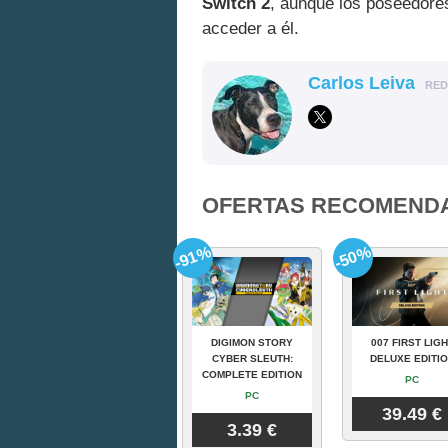
Switch 2
, aunque los poseedores
acceder a él.
Carlos Leiva
RE
OFERTAS RECOMEND
-91%
-50%
DIGIMON STORY
007 FIRST LIGH
CYBER SLEUTH:
DELUXE EDITI
COMPLETE EDITION
PC
PC
39.49 €
3.39 €