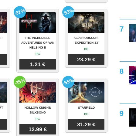
-91%
-53%
T:
THE INCREDIBLE
CLAIR OBSCUR:
ADVENTURES OF VAN
EXPEDITION 33
HELSING II
PC
PC
23.29 €
1.21 €
-35%
-55%
RT
HOLLOW KNIGHT:
STARFIELD
SILKSONG
PC
PC
31.29 €
12.99 €