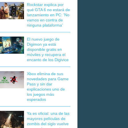
Rockstar explica por
qué GTA 6 no estará de
lanzamiento en PC: 'No
vamos en contra de
ninguna plataforma'
El nuevo juego de
Digimon ya está
disponible gratis en
móviles y recupera el
encanto de los Digivice
Xbox elimina de sus
novedades para Game
Pass y sin dar
explicaciones uno de
los juegos más
esperados
Ya es oficial: una de las
mayores películas de
zombis del siglo vuelve