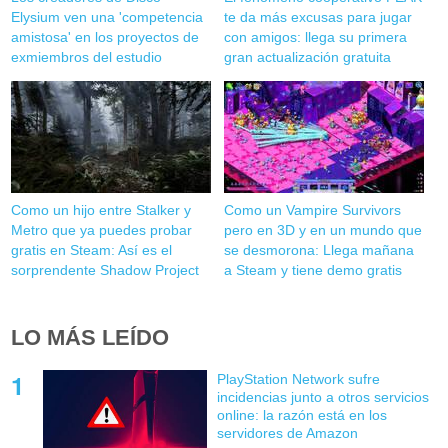
Elysium ven una 'competencia
te da más excusas para jugar
amistosa' en los proyectos de
con amigos: llega su primera
exmiembros del estudio
gran actualización gratuita
Como un hijo entre Stalker y
Como un Vampire Survivors
Metro que ya puedes probar
pero en 3D y en un mundo que
gratis en Steam: Así es el
se desmorona: Llega mañana
sorprendente Shadow Project
a Steam y tiene demo gratis
LO MÁS LEÍDO
PlayStation Network sufre
incidencias junto a otros servicios
online: la razón está en los
servidores de Amazon