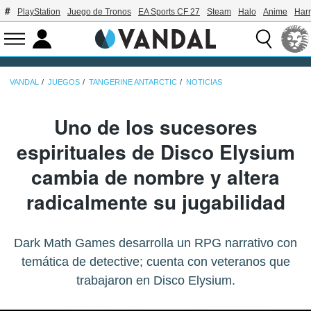
PlayStation
Juego de Tronos
EA Sports CF 27
Steam
Halo
Anime
Harr
VANDAL
JUEGOS
TANGERINE ANTARCTIC
NOTICIAS
Uno de los sucesores
espirituales de Disco Elysium
cambia de nombre y altera
radicalmente su jugabilidad
Dark Math Games desarrolla un RPG narrativo con
temática de detective; cuenta con veteranos que
trabajaron en Disco Elysium.