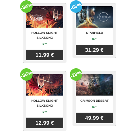
-38%
-55%
HOLLOW KNIGHT:
STARFIELD
SILKSONG
PC
PC
31.29 €
11.99 €
-35%
-28%
HOLLOW KNIGHT:
CRIMSON DESERT
SILKSONG
PC
PC
49.99 €
12.99 €