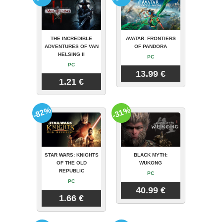
THE INCREDIBLE
AVATAR: FRONTIERS
ADVENTURES OF VAN
OF PANDORA
HELSING II
PC
PC
13.99 €
1.21 €
-82%
-31%
STAR WARS: KNIGHTS
BLACK MYTH:
OF THE OLD
WUKONG
REPUBLIC
PC
PC
40.99 €
1.66 €