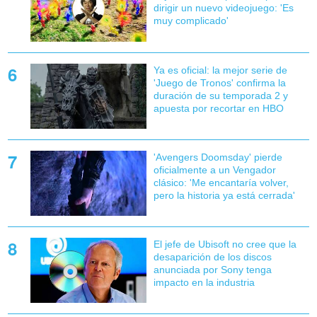
dirigir un nuevo videojuego: 'Es
muy complicado'
Ya es oficial: la mejor serie de
'Juego de Tronos' confirma la
duración de su temporada 2 y
apuesta por recortar en HBO
'Avengers Doomsday' pierde
oficialmente a un Vengador
clásico: 'Me encantaría volver,
pero la historia ya está cerrada'
El jefe de Ubisoft no cree que la
desaparición de los discos
anunciada por Sony tenga
impacto en la industria