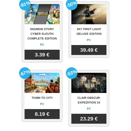
-91%
-50%
DIGIMON STORY
007 FIRST LIGHT
CYBER SLEUTH:
DELUXE EDITION
COMPLETE EDITION
PC
PC
39.49 €
3.39 €
-67%
-53%
TOWN TO CITY
CLAIR OBSCUR:
EXPEDITION 33
PC
PC
8.19 €
23.29 €