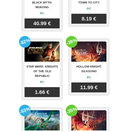
BLACK MYTH:
TOWN TO CITY
WUKONG
PC
PC
8.19 €
40.99 €
-82%
-38%
STAR WARS: KNIGHTS
HOLLOW KNIGHT:
OF THE OLD
SILKSONG
REPUBLIC
PC
PC
11.99 €
1.66 €
-53%
-35%