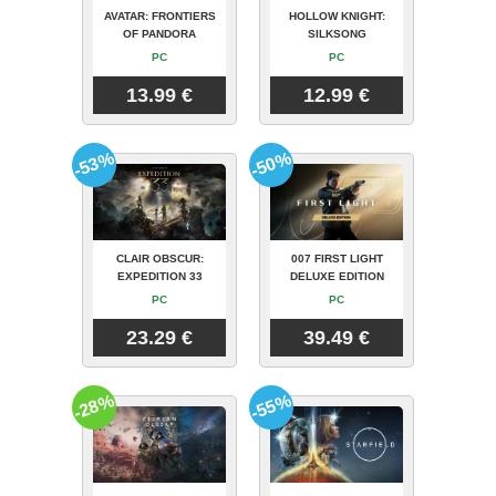
AVATAR: FRONTIERS
HOLLOW KNIGHT:
OF PANDORA
SILKSONG
PC
PC
13.99 €
12.99 €
-53%
-50%
CLAIR OBSCUR:
007 FIRST LIGHT
EXPEDITION 33
DELUXE EDITION
PC
PC
23.29 €
39.49 €
-28%
-55%