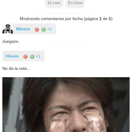
16
com.
En foros
Mostrando comentarios por fecha (página
1
de
1
)
Winton
+1
Juegazo.
Vikcen
+1
No da la vida...