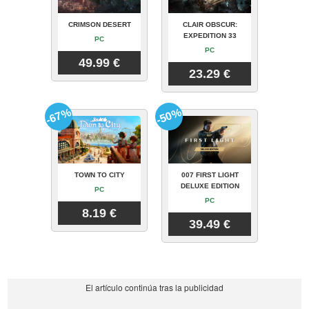
CRIMSON DESERT
CLAIR OBSCUR:
EXPEDITION 33
PC
PC
49.99 €
23.29 €
-67%
-50%
TOWN TO CITY
007 FIRST LIGHT
DELUXE EDITION
PC
PC
8.19 €
39.49 €