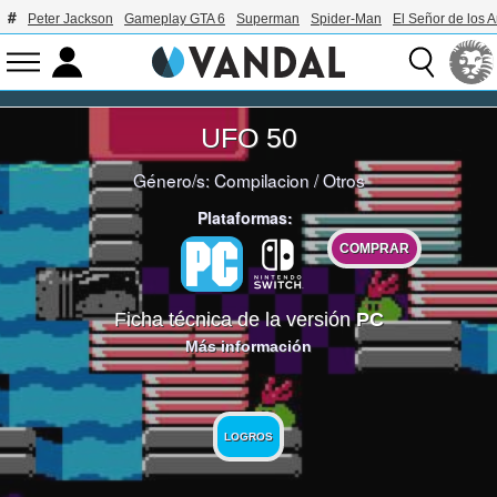
Peter Jackson
Gameplay GTA 6
Superman
Spider-Man
El Señor de los A
UFO 50
Género/s:
Compilacion
/
Otros
Plataformas:
COMPRAR
Ficha técnica de la versión
PC
Más información
LOGROS