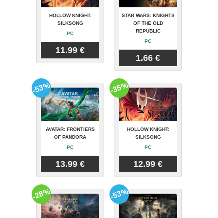
HOLLOW KNIGHT:
STAR WARS: KNIGHTS
SILKSONG
OF THE OLD
REPUBLIC
PC
PC
11.99 €
1.66 €
-53%
-35%
AVATAR: FRONTIERS
HOLLOW KNIGHT:
OF PANDORA
SILKSONG
PC
PC
13.99 €
12.99 €
-28%
-53%