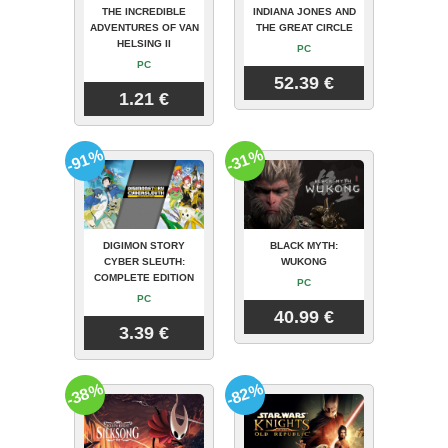
THE INCREDIBLE
INDIANA JONES AND
ADVENTURES OF VAN
THE GREAT CIRCLE
HELSING II
PC
PC
52.39 €
1.21 €
-91%
-31%
DIGIMON STORY
BLACK MYTH:
CYBER SLEUTH:
WUKONG
COMPLETE EDITION
PC
PC
40.99 €
3.39 €
-38%
-82%