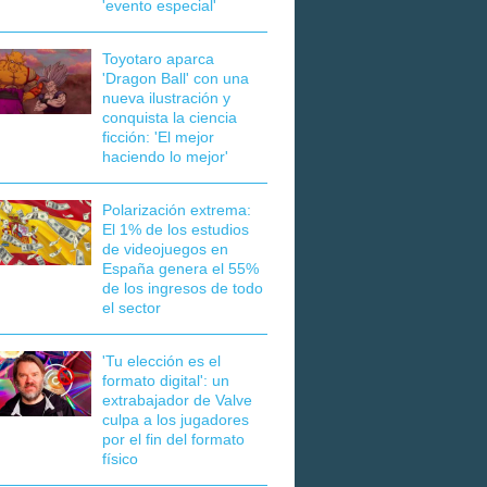
'evento especial'
Toyotaro aparca
'Dragon Ball' con una
nueva ilustración y
conquista la ciencia
ficción: 'El mejor
haciendo lo mejor'
Polarización extrema:
El 1% de los estudios
de videojuegos en
España genera el 55%
de los ingresos de todo
el sector
'Tu elección es el
formato digital': un
extrabajador de Valve
culpa a los jugadores
por el fin del formato
físico