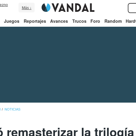
ezno
Más ↓
Juegos
Reportajes
Avances
Trucos
Foro
Random
Hard
N
NOTICIAS
remasterizar la trilogía