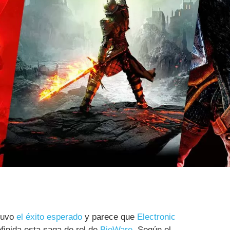
tuvo
el éxito esperado
y parece que
Electronic
inida esta saga de rol de
BioWare
. Según el