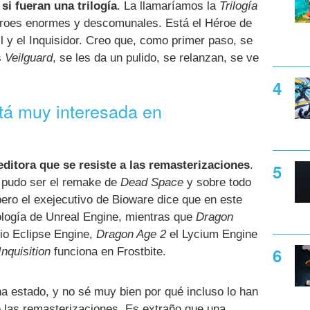
si fueran una trilogía
. La llamaríamos la
Trilogía
éroes enormes y descomunales. Está el Héroe de
 y el Inquisidor. Creo que, como primer paso, se
s
Veilguard
, se les da un pulido, se relanzan, se ve
stá muy interesada en
editora que se resiste a las remasterizaciones
.
 pudo ser el remake de
Dead Space
y sobre todo
pero el exejecutivo de Bioware dice que en este
cnología de Unreal Engine, mientras que
Dragon
pio Eclipse Engine,
Dragon Age 2
el Lycium Engine
Inquisition
funciona en Frostbite.
ha estado, y no sé muy bien por qué incluso lo han
e las remasterizaciones. Es extraño que una