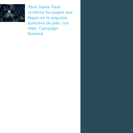
Xbox Game Pass
confirma los juegos que
llegan en la segunda
quincena de julio, con
Halo: Campaign
Evolved