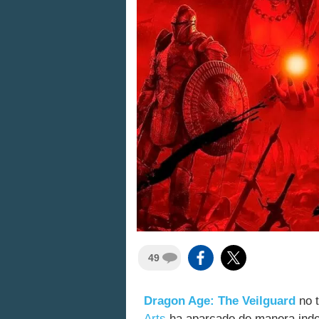
49
Dragon Age: The Veilguard
no 
Arts
ha aparcado de manera indef