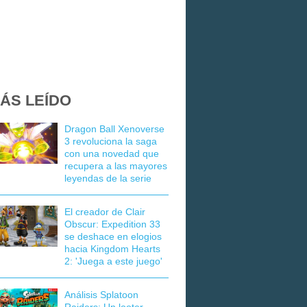
ÁS LEÍDO
Dragon Ball Xenoverse
3 revoluciona la saga
con una novedad que
recupera a las mayores
leyendas de la serie
El creador de Clair
Obscur: Expedition 33
se deshace en elogios
hacia Kingdom Hearts
2: 'Juega a este juego'
Análisis Splatoon