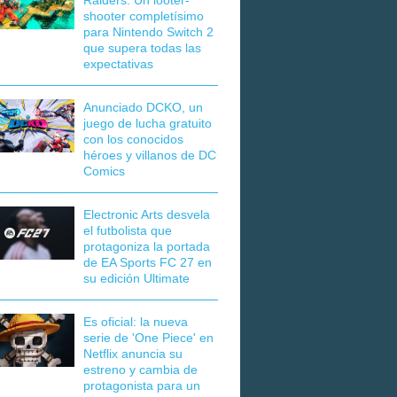
Raiders: Un looter-
shooter completísimo
para Nintendo Switch 2
que supera todas las
expectativas
Anunciado DCKO, un
juego de lucha gratuito
con los conocidos
héroes y villanos de DC
Comics
Electronic Arts desvela
el futbolista que
protagoniza la portada
de EA Sports FC 27 en
su edición Ultimate
Es oficial: la nueva
serie de 'One Piece' en
Netflix anuncia su
estreno y cambia de
protagonista para un