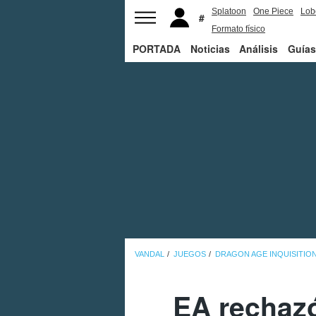
Splatoon
One Piece
Lob
Formato físico
PORTADA
Noticias
Análisis
Guías
VANDAL
JUEGOS
DRAGON AGE INQUISITIO
EA rechazó 