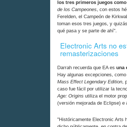
los tres primeros juegos como 
de los Campeones
, con estos h
Ferelden, el Campeón de Kirkwall
toman esos tres juegos, y quizá
qué pasa y se parte de ahí".
Electronic Arts no e
remasterizaciones
Darrah recuerda que EA es
una 
Hay algunas excepciones, como
Mass Effect Legendary Edition
, 
caso fue fácil por utilizar la te
Age: Origins
utiliza el motor pro
(versión mejorada de Eclipse) e
"Históricamente Electronic Arts 
dicho públicamente, en contra d