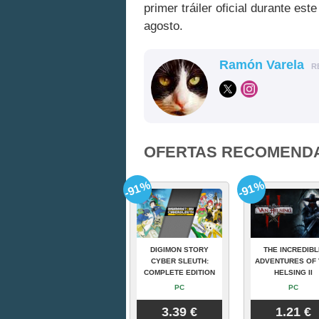
primer tráiler oficial durante e
agosto.
Ramón Varela
R
OFERTAS RECOMEND
-91%
-91%
DIGIMON STORY
THE INCREDIBL
CYBER SLEUTH:
ADVENTURES OF 
COMPLETE EDITION
HELSING II
PC
PC
3.39 €
1.21 €