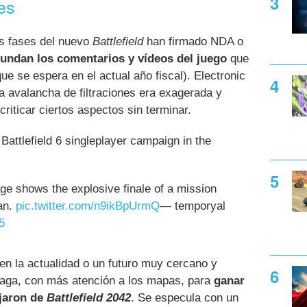
es
as fases del nuevo
Battlefield
han firmado NDA o
undan los comentarios y vídeos del juego
que
ue se espera en el actual año fiscal). Electronic
la avalancha de filtraciones era exagerada y
iticar ciertos aspectos sin terminar.
 Battlefield 6 singleplayer campaign in the
ge shows the explosive finale of a mission
tan.
pic.twitter.com/n9ikBpUrmQ
— temporyal
5
n la actualidad o un futuro muy cercano y
 saga, con más atención a los mapas, para
ganar
ejaron de
Battlefield 2042
. Se especula con un