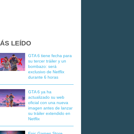
ÁS LEÍDO
GTA 6 tiene fecha para
su tercer tráiler y un
bombazo: será
exclusivo de Netflix
durante 6 horas
GTA 6 ya ha
actualizado su web
oficial con una nueva
imagen antes de lanzar
su tráiler extendido en
Netflix
Epic Games Store