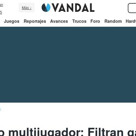
an
Más ↓
5
Juegos
Reportajes
Avances
Trucos
Foro
Random
Hard
S
o multijugador: Filtran 