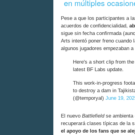
en múltiples ocasion
Pese a que los participantes a l
acuerdos de confidencialidad,
ab
sigue sin fecha confirmada (aunq
Arts intentó poner freno cuando 
algunos jugadores empezaban a cr
Here's a short clip from the
latest BF Labs update.
This work-in-progress foota
to destroy a dam in Tajikis
(@temporyal)
June 19, 202
El nuevo
Battlefield
se ambienta e
recuperará clases típicas de la
el apoyo de los fans que se al