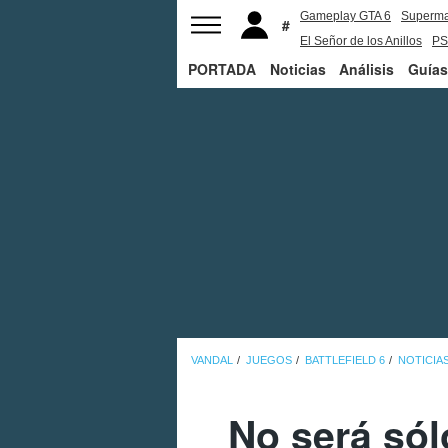
Gameplay GTA 6
Superm
El Señor de los Anillos
PS
PORTADA
Noticias
Análisis
Guías
VANDAL
JUEGOS
BATTLEFIELD 6
NOTICIA
No será sól