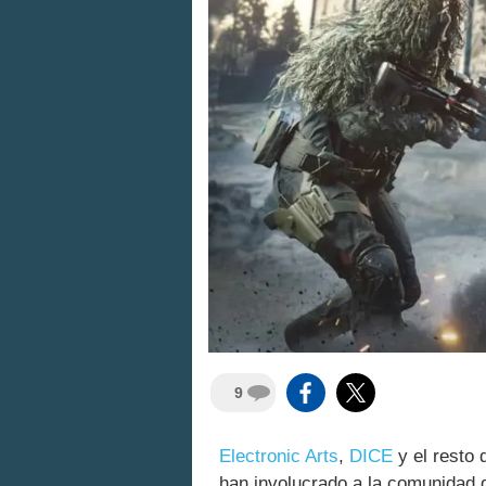
9
Electronic Arts
,
DICE
y el resto 
han involucrado a la comunidad 