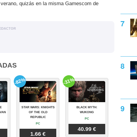
ste verano, quizás en la misma Gamescom de
EDACTOR
ADAS
-82%
-31%
E
STAR WARS: KNIGHTS
BLACK MYTH:
VAN
OF THE OLD
WUKONG
REPUBLIC
PC
PC
40.99 €
1.66 €