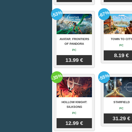
-53%
-67%
AVATAR: FRONTIERS
TOWN TO CIT
OF PANDORA
PC
PC
8.19 €
13.99 €
-35%
-55%
HOLLOW KNIGHT:
STARFIELD
SILKSONG
PC
PC
31.29 €
12.99 €