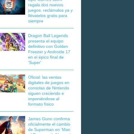
regala dos nuevos
juegos: reclámalos ya y
llévatelos gratis para
siempre
Dragon Ball Legends
presenta el equipo
definitivo con Golden
Freezer y Androide 17
en el épico final de
'Super'
Oficial: las ventas
digitales de juegos en
consolas de Nintendo
siguen creciendo e
imponiéndose al
formato físico
James Gunn confirma
oficialmente el cambio
de Superman en 'Man