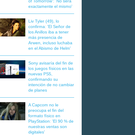
of Tomorrow': 'No será
exactamente el mismo'
Liv Tyler (49), lo
confirma: 'El Señor de
los Anillos iba a tener
más presencia de
Arwen, incluso luchaba
en el Abismo de Helm'
Sony avisaría del fin de
los juegos físicos en las
nuevas PS5,
confirmando su
intención de no cambiar
de planes
A Capcom no le
preocupa el fin del
formato físico en
PlayStation: 'El 90 % de
nuestras ventas son
digitales'