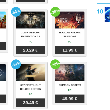
-53%
-38%
Y
CLAIR OBSCUR:
HOLLOW KNIGHT:
EXPEDITION 33
SILKSONG
PC
PC
23.29 €
11.99 €
-50%
-28%
007 FIRST LIGHT
CRIMSON DESERT
DELUXE EDITION
PC
PC
49.99 €
39.49 €