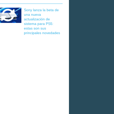
Sony lanza la beta de
una nueva
actualización de
sistema para PS5:
estas son sus
principales novedades