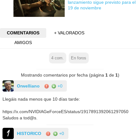
lanzamiento sigue previsto para el
19 de noviembre
COMENTARIOS
+ VALORADOS
AMIGOS
4
com.
En foros
Mostrando comentarios por fecha (página
1
de
1
)
Orwelliano
+0
Llegáis nada menos que 10 días tarde:
https://x.com/NVIDIAGeForceES/status/1917891392061297050
Saludos a tod@s.
HISTORICO
+0