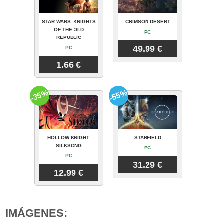
STAR WARS: KNIGHTS
CRIMSON DESERT
OF THE OLD
PC
REPUBLIC
49.99 €
PC
1.66 €
-35%
-55%
HOLLOW KNIGHT:
STARFIELD
SILKSONG
PC
PC
31.29 €
12.99 €
IMÁGENES: