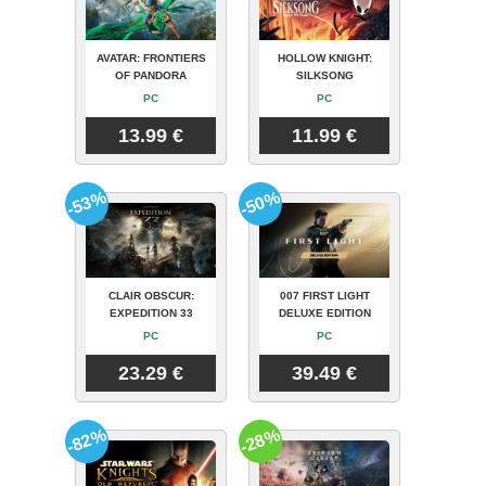
AVATAR: FRONTIERS
HOLLOW KNIGHT:
OF PANDORA
SILKSONG
PC
PC
13.99 €
11.99 €
-53%
-50%
CLAIR OBSCUR:
007 FIRST LIGHT
EXPEDITION 33
DELUXE EDITION
PC
PC
23.29 €
39.49 €
-82%
-28%