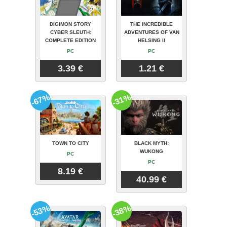
DIGIMON STORY
THE INCREDIBLE
CYBER SLEUTH:
ADVENTURES OF VAN
COMPLETE EDITION
HELSING II
PC
PC
3.39 €
1.21 €
-67%
-31%
TOWN TO CITY
BLACK MYTH:
WUKONG
PC
PC
8.19 €
40.99 €
-53%
-38%