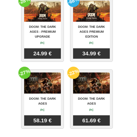
-28%
-68%
DOOM: THE DARK
DOOM: THE DARK
AGES - PREMIUM
AGES PREMIUM
UPGRADE
EDITION
PC
PC
24.99 €
34.99 €
-27%
-22%
DOOM: THE DARK
DOOM: THE DARK
AGES
AGES
PC
PC
58.19 €
61.69 €