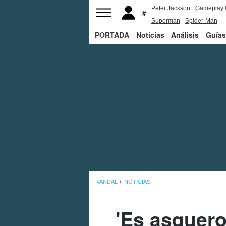
Peter Jackson
Gameplay 
Superman
Spider-Man
PORTADA
Noticias
Análisis
Guías
VANDAL
NOTICIAS
'Es asquero