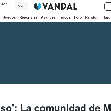
GTA 6
Más ↓
Juegos
Reportajes
Avances
Trucos
Foro
Random
Hard
so': La comunidad de M