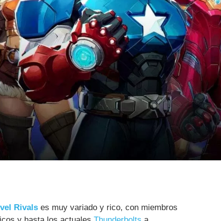
vel Rivals
es muy variado y rico, con miembros
icos y hasta los actuales
Thunderbolts
a