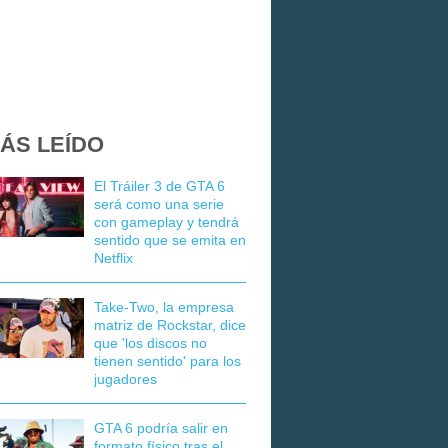
ÁS LEÍDO
El Tráiler 3 de GTA 6
será como una serie
con gameplay y tendrá
sentido que se emita en
Netflix
Take-Two, la empresa
matriz de Rockstar, dice
que 'los discos no
tienen sentido' para los
jugadores
GTA 6 podría salir en
formato físico tras el