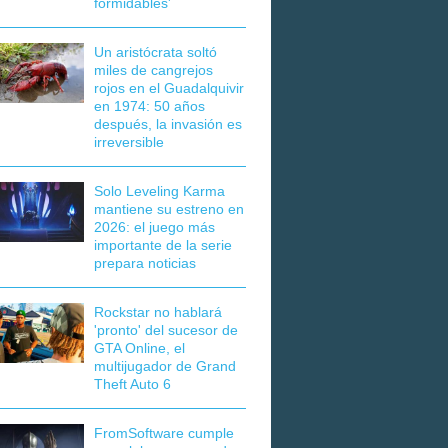
formidables'
Un aristócrata soltó
miles de cangrejos
rojos en el Guadalquivir
en 1974: 50 años
después, la invasión es
irreversible
Solo Leveling Karma
mantiene su estreno en
2026: el juego más
importante de la serie
prepara noticias
Rockstar no hablará
'pronto' del sucesor de
GTA Online, el
multijugador de Grand
Theft Auto 6
FromSoftware cumple