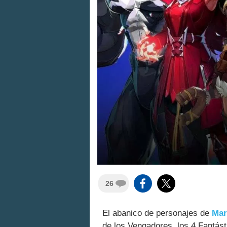
26
El abanico de personajes de
Mar
de los Vengadores, los 4 Fantást