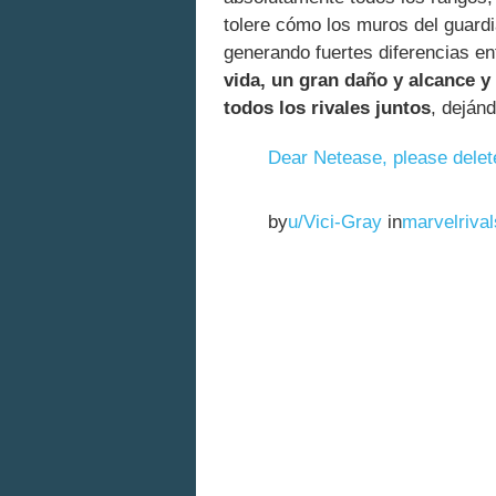
tolere cómo los muros del guardi
generando fuertes diferencias e
vida, un gran daño y alcance y 
todos los rivales juntos
, deján
Dear Netease, please dele
by
u/Vici-Gray
in
marvelrival