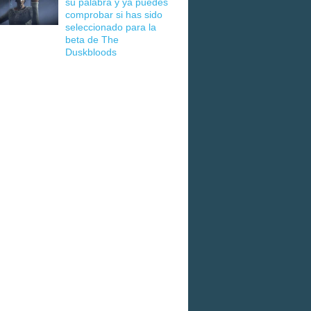
su palabra y ya puedes
comprobar si has sido
seleccionado para la
beta de The
Duskbloods