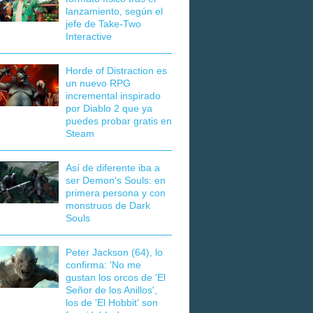
lanzamiento, según el
jefe de Take-Two
Interactive
Horde of Distraction es
un nuevo RPG
incremental inspirado
por Diablo 2 que ya
puedes probar gratis en
Steam
Así de diferente iba a
ser Demon's Souls: en
primera persona y con
monstruos de Dark
Souls
Peter Jackson (64), lo
confirma: 'No me
gustan los orcos de 'El
Señor de los Anillos',
los de 'El Hobbit' son