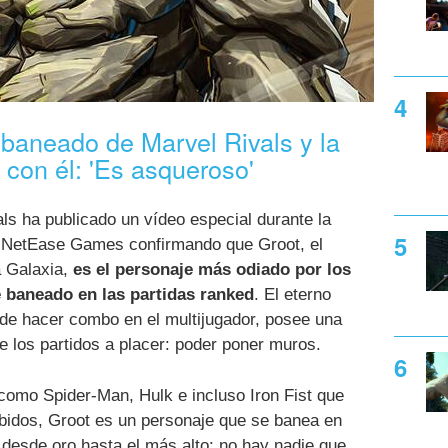
baneado de Marvel Rivals y la
con él: 'Es asqueroso'
ls ha publicado un vídeo especial durante la
e NetEase Games confirmando que Groot, el
a Galaxia,
es el personaje más odiado por los
 baneado en las partidas ranked
. El eterno
de hacer combo en el multijugador, posee una
de los partidos a placer: poder poner muros.
omo Spider-Man, Hulk e incluso Iron Fist que
bidos, Groot es un personaje que se banea en
 desde oro hasta el más alto: no hay nadie que