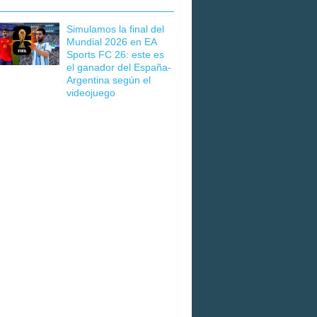
Simulamos la final del
Mundial 2026 en EA
Sports FC 26: este es
el ganador del España-
Argentina según el
videojuego