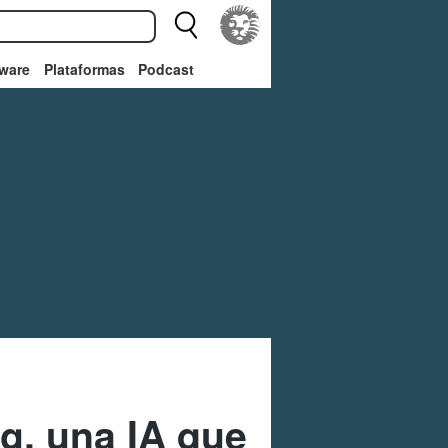
ware
Plataformas
Podcast
g, una IA que