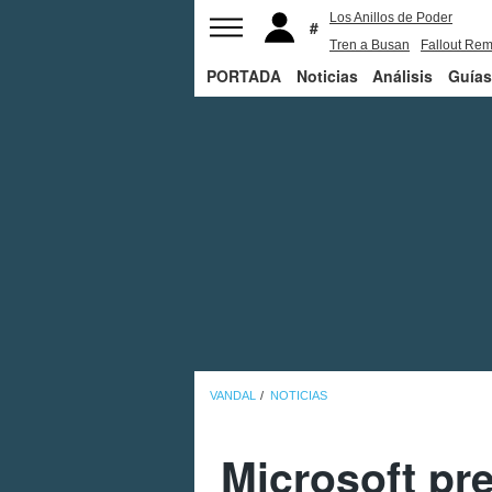
Los Anillos de Poder
Tren a Busan
Fallout Rem
PORTADA
Noticias
Juego de Tronos
Análisis
Guías
VANDAL
NOTICIAS
Microsoft pr