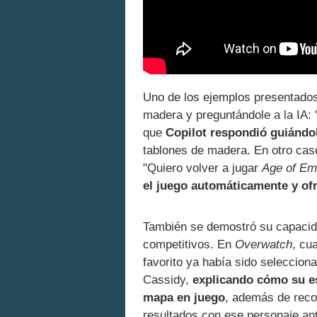
Uno de los ejemplos presentado
madera y preguntándole a la IA:
que
Copilot respondió guiándo
tablones de madera. En otro caso
"Quiero volver a jugar
Age of Em
el juego automáticamente y ofr
También se demostró su capacidad
competitivos. En
Overwatch
, cu
favorito ya había sido selecciona
Cassidy,
explicando cómo su es
mapa en juego
, además de reco
resultados con ese personaje an