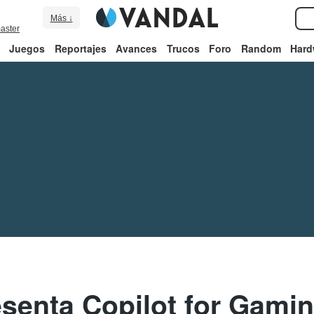
Más ↓
aster
Juegos
Reportajes
Avances
Trucos
Foro
Random
Hard
esenta Copilot for Gamin