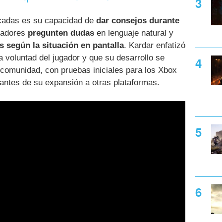
cadas es su capacidad de
dar consejos durante
ugadores
pregunten dudas
en lenguaje natural y
s según la situación en pantalla
. Kardar enfatizó
a voluntad del jugador y que su desarrollo se
 comunidad, con pruebas iniciales para los Xbox
 antes de su expansión a otras plataformas.