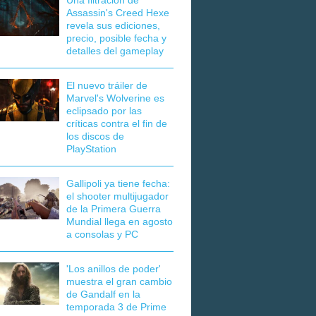
Una filtración de
Assassin's Creed Hexe
revela sus ediciones,
precio, posible fecha y
detalles del gameplay
El nuevo tráiler de
Marvel's Wolverine es
eclipsado por las
críticas contra el fin de
los discos de
PlayStation
Gallipoli ya tiene fecha:
el shooter multijugador
de la Primera Guerra
Mundial llega en agosto
a consolas y PC
'Los anillos de poder'
muestra el gran cambio
de Gandalf en la
temporada 3 de Prime