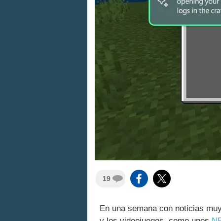
19
En una semana con noticias muy
y los videojuegos, como unos
NP