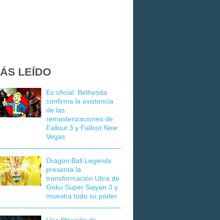
ÁS LEÍDO
Es oficial: Bethesda
confirma la existencia
de las
remasterizaciones de
Fallout 3 y Fallout New
Vegas
Dragon Ball Legends
presenta la
transformación Ultra de
Goku Super Saiyan 3 y
muestra todo su poder