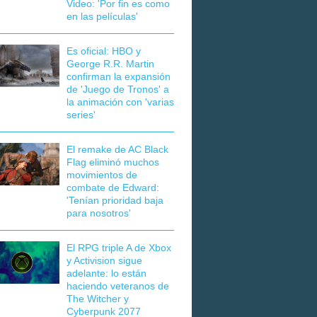
Video: 'Por fin es como
en las películas'
Es oficial: HBO y
George R.R. Martin
confirman la expansión
de 'Juego de Tronos' a
la animación con 'varias
series'
El remake de AC Black
Flag eliminó muchos
movimientos de
combate de Edward:
'Tenían prioridad baja
para nosotros'
El RPG triple A de Xbox
y Activision sigue
adelante: lo están
haciendo veteranos de
The Witcher y
Cyberpunk 2077