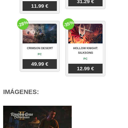
31.29 €
11.99 €
-28%
-35%
CRIMSON DESERT
HOLLOW KNIGHT:
SILKSONG
PC
PC
49.99 €
12.99 €
IMÁGENES: