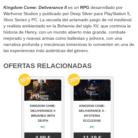
Kingdom Come: Deliverance II
es un
RPG
desarrollado por
Warhorse Studios y publicado por Deep Silver para PlayStation 5,
Xbox Series y PC. La secuela del aclamado juego de rol medieval
y realista ambientado en la Bohemia del siglo XV, que continúa la
historia de Henry, con un mundo abierto más grande, combate
mejorado y nuevas armas como ballestas y pólvora, con una
narrativa profunda y mecánicas inmersivas lo convierten en una de
las experiencias más auténticas del género.
OFERTAS RELACIONADAS
-16%
-20%
KINGDOM COME:
KINGDOM COME:
DELIVERANCE II
DELIVERANCE II -
BRUSHES WITH
MYSTERIA
DEATH
ECCLESIAE
PC
PC
4.99 €
11.19 €