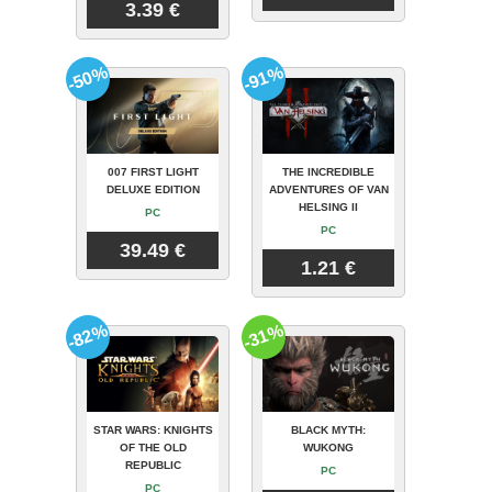
3.39 €
-50%
-91%
007 FIRST LIGHT
THE INCREDIBLE
DELUXE EDITION
ADVENTURES OF VAN
HELSING II
PC
PC
39.49 €
1.21 €
-82%
-31%
STAR WARS: KNIGHTS
BLACK MYTH:
OF THE OLD
WUKONG
REPUBLIC
PC
PC