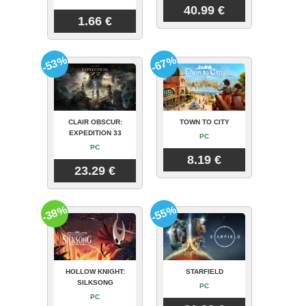
40.99 €
1.66 €
-53%
-67%
CLAIR OBSCUR:
TOWN TO CITY
EXPEDITION 33
PC
PC
8.19 €
23.29 €
-38%
-55%
HOLLOW KNIGHT:
STARFIELD
SILKSONG
PC
PC