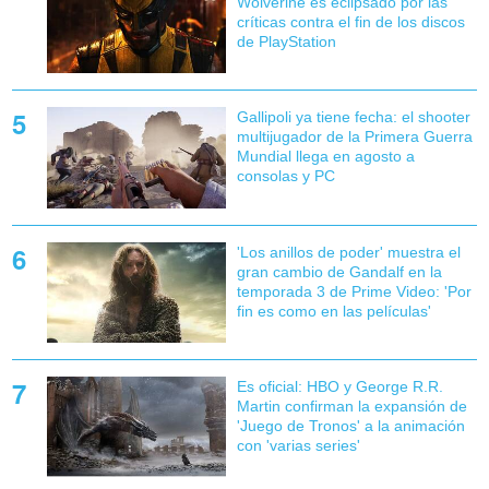
Wolverine es eclipsado por las
críticas contra el fin de los discos
de PlayStation
Gallipoli ya tiene fecha: el shooter
multijugador de la Primera Guerra
Mundial llega en agosto a
consolas y PC
'Los anillos de poder' muestra el
gran cambio de Gandalf en la
temporada 3 de Prime Video: 'Por
fin es como en las películas'
Es oficial: HBO y George R.R.
Martin confirman la expansión de
'Juego de Tronos' a la animación
con 'varias series'