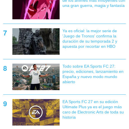
de los animes más influyentes con
una gran guerra, magia y fantasía
Ya es oficial: la mejor serie de
'Juego de Tronos' confirma la
duración de su temporada 2 y
apuesta por recortar en HBO
Todo sobre EA Sports FC 27:
precio, ediciones, lanzamiento en
España y nuevo modo mundo
abierto
EA Sports FC 27 en su edición
Ultimate Plus ya es el juego más
caro de Electronic Arts de toda su
historia