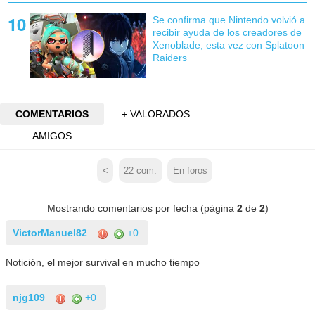
Se confirma que Nintendo volvió a
recibir ayuda de los creadores de
Xenoblade, esta vez con Splatoon
Raiders
COMENTARIOS
+ VALORADOS
AMIGOS
<
22
com.
En foros
Mostrando comentarios por fecha (página
2
de
2
)
VictorManuel82
+0
Notición, el mejor survival en mucho tiempo
njg109
+0