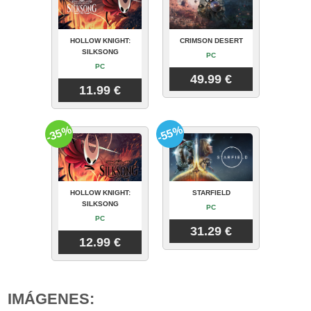
HOLLOW KNIGHT:
CRIMSON DESERT
SILKSONG
PC
PC
49.99 €
11.99 €
-35%
-55%
HOLLOW KNIGHT:
STARFIELD
SILKSONG
PC
PC
31.29 €
12.99 €
IMÁGENES: