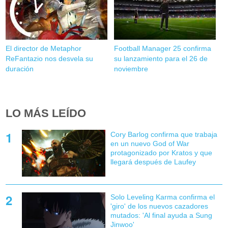
El director de Metaphor
Football Manager 25 confirma
ReFantazio nos desvela su
su lanzamiento para el 26 de
duración
noviembre
LO MÁS LEÍDO
Cory Barlog confirma que trabaja
en un nuevo God of War
protagonizado por Kratos y que
llegará después de Laufey
Solo Leveling Karma confirma el
'giro' de los nuevos cazadores
mutados: 'Al final ayuda a Sung
Jinwoo'