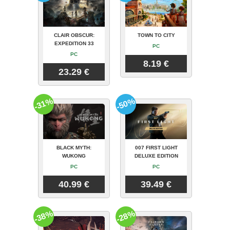
CLAIR OBSCUR:
TOWN TO CITY
EXPEDITION 33
PC
PC
8.19 €
23.29 €
-31%
-50%
BLACK MYTH:
007 FIRST LIGHT
WUKONG
DELUXE EDITION
PC
PC
40.99 €
39.49 €
-38%
-28%