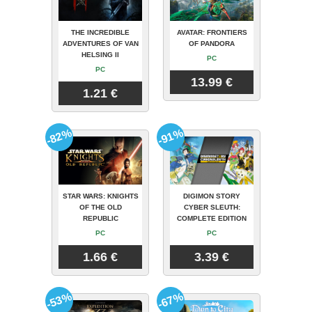
THE INCREDIBLE
AVATAR: FRONTIERS
ADVENTURES OF VAN
OF PANDORA
HELSING II
PC
PC
13.99 €
1.21 €
-82%
-91%
STAR WARS: KNIGHTS
DIGIMON STORY
OF THE OLD
CYBER SLEUTH:
REPUBLIC
COMPLETE EDITION
PC
PC
1.66 €
3.39 €
-53%
-67%