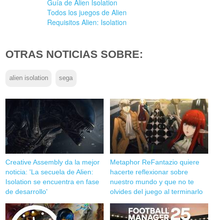
Guía de Alien Isolation
Todos los juegos de Alien
Requisitos Alien: Isolation
OTRAS NOTICIAS SOBRE:
alien isolation
sega
Creative Assembly da la mejor
Metaphor ReFantazio quiere
noticia: 'La secuela de Alien:
hacerte reflexionar sobre
Isolation se encuentra en fase
nuestro mundo y que no te
de desarrollo'
olvides del juego al terminarlo