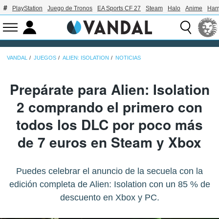
PlayStation
Juego de Tronos
EA Sports CF 27
Steam
Halo
Anime
Harr
VANDAL
JUEGOS
ALIEN: ISOLATION
NOTICIAS
Prepárate para Alien: Isolation
2 comprando el primero con
todos los DLC por poco más
de 7 euros en Steam y Xbox
Puedes celebrar el anuncio de la secuela con la
edición completa de Alien: Isolation con un 85 % de
descuento en Xbox y PC.