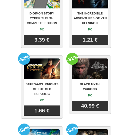
DIGIMON STORY
THE INCREDIBLE
CYBER SLEUTH:
ADVENTURES OF VAN
COMPLETE EDITION
HELSING II
PC
PC
3.39 €
1.21 €
-82%
-31%
STAR WARS: KNIGHTS
BLACK MYTH:
OF THE OLD
WUKONG
REPUBLIC
PC
PC
40.99 €
1.66 €
-53%
-53%