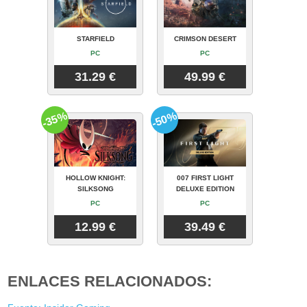
STARFIELD
CRIMSON DESERT
PC
PC
31.29 €
49.99 €
-35%
-50%
HOLLOW KNIGHT:
007 FIRST LIGHT
SILKSONG
DELUXE EDITION
PC
PC
12.99 €
39.49 €
ENLACES RELACIONADOS: