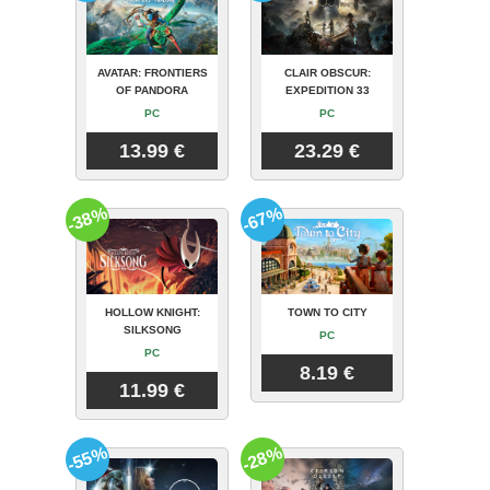
AVATAR: FRONTIERS
CLAIR OBSCUR:
OF PANDORA
EXPEDITION 33
PC
PC
13.99 €
23.29 €
-38%
-67%
HOLLOW KNIGHT:
TOWN TO CITY
SILKSONG
PC
PC
8.19 €
11.99 €
-55%
-28%