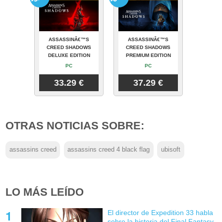
ASSASSINÂ€™S
ASSASSINÂ€™S
CREED SHADOWS
CREED SHADOWS
DELUXE EDITION
PREMIUM EDITION
PC
PC
33.29 €
37.29 €
OTRAS NOTICIAS SOBRE:
assassins creed
assassins creed 4 black flag
ubisoft
LO MÁS LEÍDO
El director de Expedition 33 habla
sobre la historia del Final Fantasy