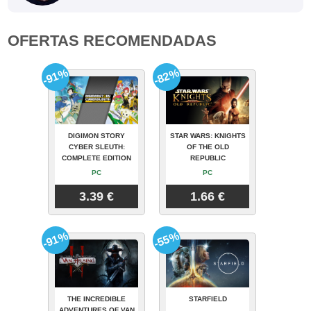
OFERTAS RECOMENDADAS
-91%
-82%
DIGIMON STORY
STAR WARS: KNIGHTS
CYBER SLEUTH:
OF THE OLD
COMPLETE EDITION
REPUBLIC
PC
PC
3.39 €
1.66 €
-91%
-55%
THE INCREDIBLE
STARFIELD
ADVENTURES OF VAN