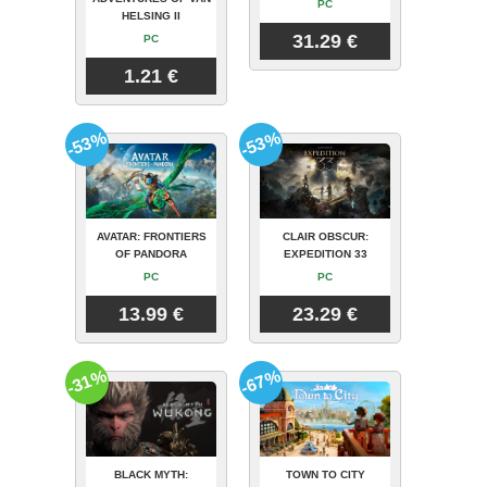
PC
HELSING II
31.29 €
PC
1.21 €
-53%
-53%
AVATAR: FRONTIERS
CLAIR OBSCUR:
OF PANDORA
EXPEDITION 33
PC
PC
13.99 €
23.29 €
-31%
-67%
BLACK MYTH:
TOWN TO CITY