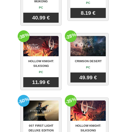
WUKONG
PC
PC
8.19 €
40.99 €
-38%
-28%
HOLLOW KNIGHT:
CRIMSON DESERT
SILKSONG
PC
PC
49.99 €
11.99 €
-50%
-35%
007 FIRST LIGHT
HOLLOW KNIGHT:
DELUXE EDITION
SILKSONG