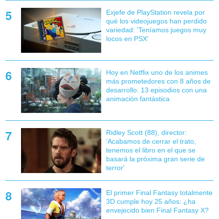
Exjefe de PlayStation revela por
qué los videojuegos han perdido
variedad: 'Teníamos juegos muy
locos en PSX'
Hoy en Netflix uno de los animes
más prometedores con 8 años de
desarrollo: 13 episodios con una
animación fantástica
Ridley Scott (88), director:
'Acabamos de cerrar el trato,
tenemos el libro en el que se
basará la próxima gran serie de
terror'
El primer Final Fantasy totalmente
3D cumple hoy 25 años: ¿ha
envejecido bien Final Fantasy X?