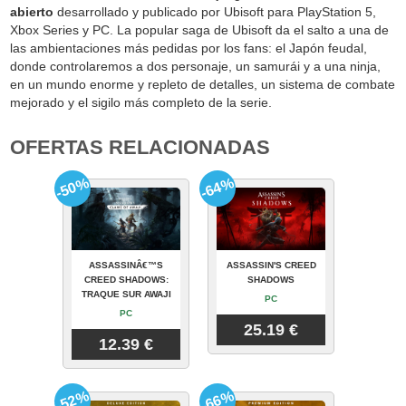
abierto
desarrollado y publicado por Ubisoft para PlayStation 5,
Xbox Series y PC. La popular saga de Ubisoft da el salto a una de
las ambientaciones más pedidas por los fans: el Japón feudal,
donde controlaremos a dos personaje, un samurái y a una ninja,
en un mundo enorme y repleto de detalles, un sistema de combate
mejorado y el sigilo más completo de la serie.
OFERTAS RELACIONADAS
-50%
-64%
ASSASSINÂ€™S
ASSASSIN'S CREED
CREED SHADOWS:
SHADOWS
TRAQUE SUR AWAJI
PC
PC
25.19 €
12.39 €
-52%
-66%