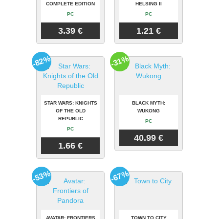
COMPLETE EDITION
HELSING II
PC
PC
3.39 €
1.21 €
-82%
-31%
STAR WARS: KNIGHTS
BLACK MYTH:
OF THE OLD
WUKONG
REPUBLIC
PC
PC
40.99 €
1.66 €
-53%
-67%
AVATAR: FRONTIERS
TOWN TO CITY