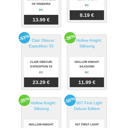
OF PANDORA
PC
PC
8.19 €
13.99 €
-53%
-38%
CLAIR OBSCUR:
HOLLOW KNIGHT:
EXPEDITION 33
SILKSONG
PC
PC
23.29 €
11.99 €
-35%
-50%
HOLLOW KNIGHT:
007 FIRST LIGHT