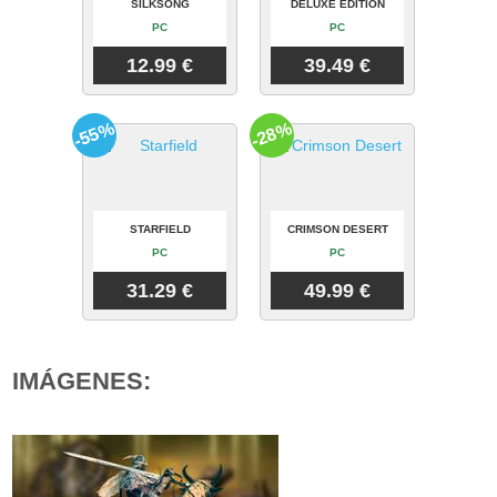
SILKSONG
DELUXE EDITION
PC
PC
12.99 €
39.49 €
-55%
-28%
STARFIELD
CRIMSON DESERT
PC
PC
31.29 €
49.99 €
IMÁGENES: