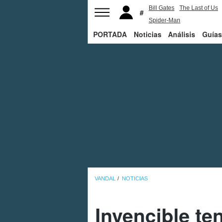
Bill Gates
The Last of Us
Spider-Man
PORTADA
Noticias
Análisis
Guías
VANDAL
NOTICIAS
Invencible te