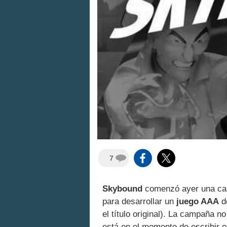
7
Skybound
comenzó ayer una ca
para desarrollar un
juego AAA
d
el título original). La campaña n
está en el momento de escribir e