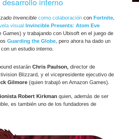
 desarrollo interno
lizado
Invencible
como colaboración
con
Fortnite
,
vela visual
Invincible Presents: Atom Eve
re Games) y trabajando con Ubisoft en el juego de
cos
Guarding the Globe
, pero ahora ha dado un
 con un estudio interno.
ybound estarán
Chris Paulson,
director de
tivision Blizzard, y el vicepresidente ejecutivo de
ick Gilmore
(quien trabajó en Amazon Games).
ionista Robert Kirkman
quien, además de ser
ble, es también uno de los fundadores de