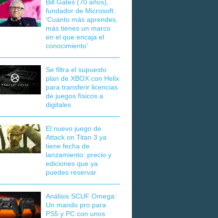
Bill Gates (70 años),
fundador de Microsoft:
'Cuanto más aprendes,
más tienes un marco
en el que encaja el
conocimiento'
Se filtra el supuesto
plan de XBOX con Helix
para transferir licencias
de juegos físicos a
digitales
El nuevo juego de
Attack on Titan 3 ya
tiene fecha de
lanzamiento: precio y
ediciones que ya
puedes reservar
Análisis SCUF Omega:
Un mando pro para
PS5 y PC con unos