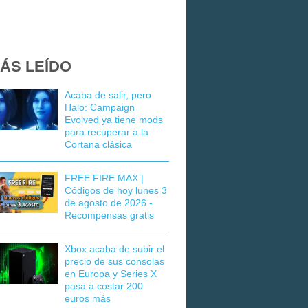
ÁS LEÍDO
Acaba de salir, pero
Halo: Campaign
Evolved ya tiene mods
para recuperar a la
Cortana clásica
FREE FIRE MAX |
Códigos de hoy lunes 3
de agosto de 2026 -
Recompensas gratis
Xbox acaba de subir el
precio de sus consolas
en Europa y Series X
pasa a costar 200
euros más