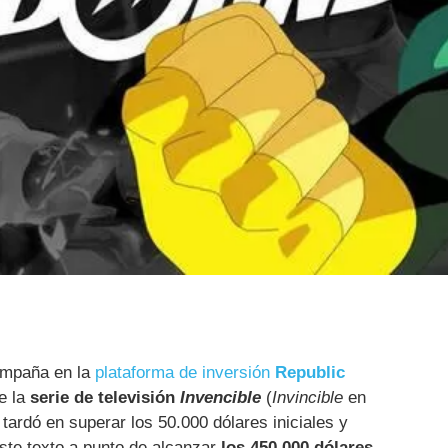
mpaña en la
plataforma de inversión
Republic
e la
serie de televisión
Invencible
(
Invincible
en
o tardó en superar los 50.000 dólares iniciales y
ste texto a punto de alcanzar
los 450.000 dólares