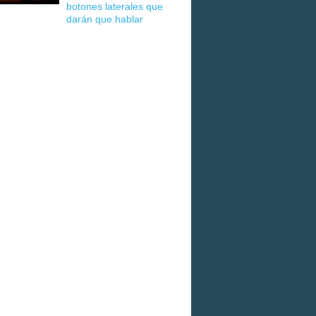
botones laterales que
darán que hablar