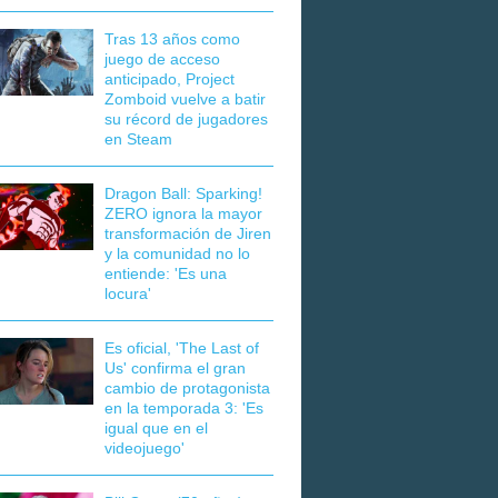
Tras 13 años como
juego de acceso
anticipado, Project
Zomboid vuelve a batir
su récord de jugadores
en Steam
Dragon Ball: Sparking!
ZERO ignora la mayor
transformación de Jiren
y la comunidad no lo
entiende: 'Es una
locura'
Es oficial, 'The Last of
Us' confirma el gran
cambio de protagonista
en la temporada 3: 'Es
igual que en el
videojuego'