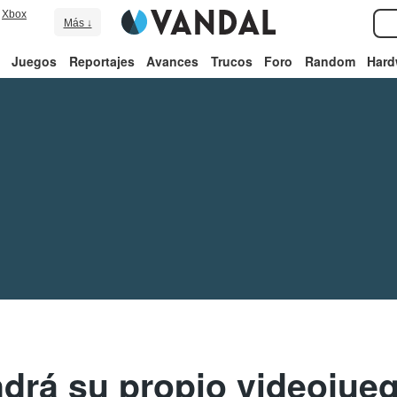
Xbox
Más ↓
Juegos
Reportajes
Avances
Trucos
Foro
Random
Hard
ndrá su propio videojuego