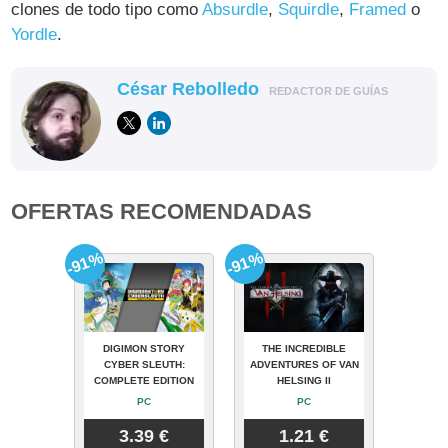
clones de todo tipo como
Absurdle
,
Squirdle
,
Framed
o
Yordle
.
César Rebolledo
REDACTOR DE GUÍAS
OFERTAS RECOMENDADAS
-91%
-91%
DIGIMON STORY
THE INCREDIBLE
CYBER SLEUTH:
ADVENTURES OF VAN
COMPLETE EDITION
HELSING II
PC
PC
3.39 €
1.21 €