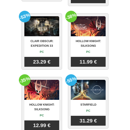
-53%
-38%
CLAIR OBSCUR:
HOLLOW KNIGHT:
EXPEDITION 33
SILKSONG
PC
PC
23.29 €
11.99 €
-35%
-55%
HOLLOW KNIGHT:
STARFIELD
SILKSONG
PC
PC
31.29 €
12.99 €