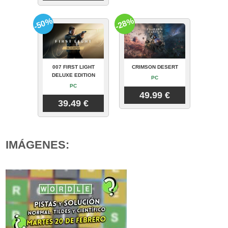
-50%
-28%
007 FIRST LIGHT
CRIMSON DESERT
DELUXE EDITION
PC
PC
49.99 €
39.49 €
IMÁGENES: