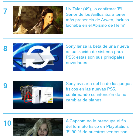
Liv Tyler (49), lo confirma: 'El
Señor de los Anillos iba a tener
más presencia de Arwen, incluso
luchaba en el Abismo de Helm'
Sony lanza la beta de una nueva
actualización de sistema para
PS5: estas son sus principales
novedades
Sony avisaría del fin de los juegos
físicos en las nuevas PS5,
confirmando su intención de no
cambiar de planes
A Capcom no le preocupa el fin
del formato físico en PlayStation:
'El 90 % de nuestras ventas son