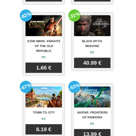
-82%
-31%
STAR WARS: KNIGHTS
BLACK MYTH:
OF THE OLD
WUKONG
REPUBLIC
PC
PC
40.99 €
1.66 €
-67%
-53%
TOWN TO CITY
AVATAR: FRONTIERS
OF PANDORA
PC
PC
8.19 €
13.99 €