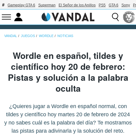
Gameplay GTA 6
Superman
El Señor de los Anillos
PS5
GTA 6
Sony
P
VANDAL
JUEGOS
WORDLE
NOTICIAS
Wordle en español, tildes y
científico hoy 20 de febrero:
Pistas y solución a la palabra
oculta
¿Quieres jugar a Wordle en español normal, con
tildes y científico hoy martes 20 de febrero de 2024
y no sabes cuál es la palabra del día? Te mostramos
las pistas para adivinarla y la solución del reto.