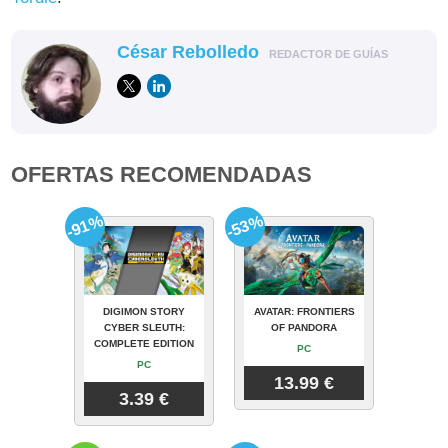
César Rebolledo
REDACTOR DE GUÍAS
OFERTAS RECOMENDADAS
-91%
-53%
DIGIMON STORY
AVATAR: FRONTIERS
CYBER SLEUTH:
OF PANDORA
COMPLETE EDITION
PC
PC
13.99 €
3.39 €