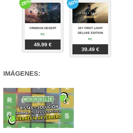
-28%
-50%
CRIMSON DESERT
007 FIRST LIGHT
DELUXE EDITION
PC
PC
49.99 €
39.49 €
IMÁGENES: