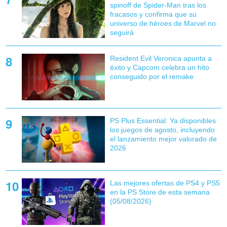
spinoff de Spider-Man tras los
fracasos y confirma que su
universo de héroes de Marvel no
seguirá
Resident Evil Veronica apunta a
éxito y Capcom celebra un hito
conseguido por el remake
PS Plus Essential: Ya disponibles
los juegos de agosto, incluyendo
el lanzamiento mejor valorado de
2026
Las mejores ofertas de PS4 y PS5
en la PS Store de esta semana
(05/08/2026)