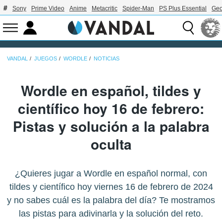
Sony
Prime Video
Anime
Metacritic
Spider-Man
PS Plus Essential
Geo
VANDAL
JUEGOS
WORDLE
NOTICIAS
Wordle en español, tildes y
científico hoy 16 de febrero:
Pistas y solución a la palabra
oculta
¿Quieres jugar a Wordle en español normal, con
tildes y científico hoy viernes 16 de febrero de 2024
y no sabes cuál es la palabra del día? Te mostramos
las pistas para adivinarla y la solución del reto.