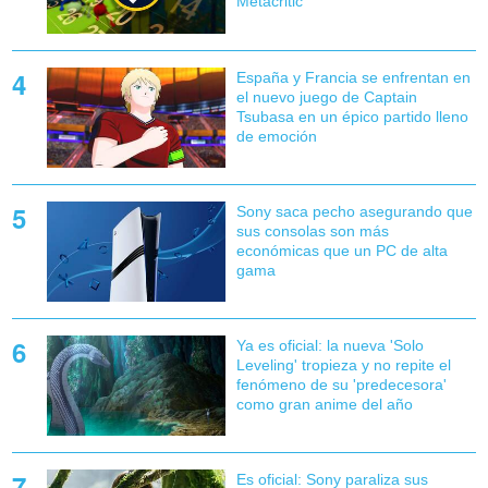
Metacritic
España y Francia se enfrentan en
el nuevo juego de Captain
Tsubasa en un épico partido lleno
de emoción
Sony saca pecho asegurando que
sus consolas son más
económicas que un PC de alta
gama
Ya es oficial: la nueva 'Solo
Leveling' tropieza y no repite el
fenómeno de su 'predecesora'
como gran anime del año
Es oficial: Sony paraliza sus