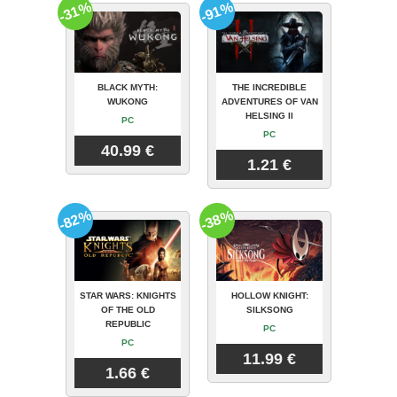
-31%
-91%
BLACK MYTH:
THE INCREDIBLE
WUKONG
ADVENTURES OF VAN
HELSING II
PC
PC
40.99 €
1.21 €
-82%
-38%
STAR WARS: KNIGHTS
HOLLOW KNIGHT:
OF THE OLD
SILKSONG
REPUBLIC
PC
PC
11.99 €
1.66 €