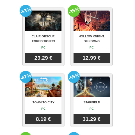
-53%
-35%
CLAIR OBSCUR:
HOLLOW KNIGHT:
EXPEDITION 33
SILKSONG
PC
PC
23.29 €
12.99 €
-67%
-55%
TOWN TO CITY
STARFIELD
PC
PC
8.19 €
31.29 €