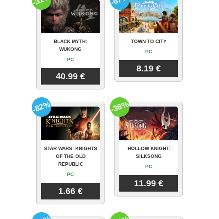
BLACK MYTH:
TOWN TO CITY
WUKONG
PC
PC
8.19 €
40.99 €
-82%
-38%
STAR WARS: KNIGHTS
HOLLOW KNIGHT:
OF THE OLD
SILKSONG
REPUBLIC
PC
PC
11.99 €
1.66 €