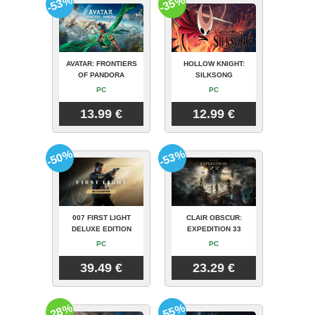
-53%
-35%
AVATAR: FRONTIERS
HOLLOW KNIGHT:
OF PANDORA
SILKSONG
PC
PC
13.99 €
12.99 €
-50%
-53%
007 FIRST LIGHT
CLAIR OBSCUR:
DELUXE EDITION
EXPEDITION 33
PC
PC
39.49 €
23.29 €
-28%
-55%