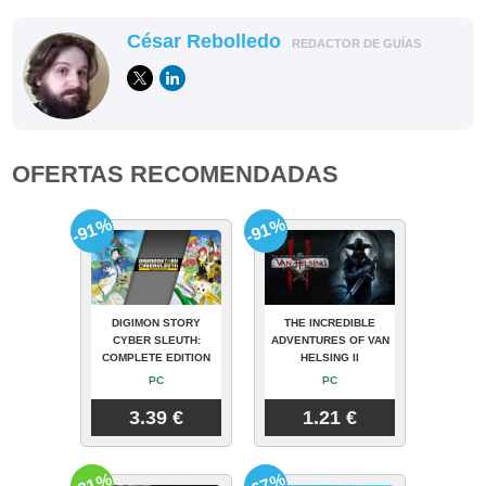
César Rebolledo
REDACTOR DE GUÍAS
OFERTAS RECOMENDADAS
-91%
-91%
DIGIMON STORY
THE INCREDIBLE
CYBER SLEUTH:
ADVENTURES OF VAN
COMPLETE EDITION
HELSING II
PC
PC
3.39 €
1.21 €
-31%
-67%