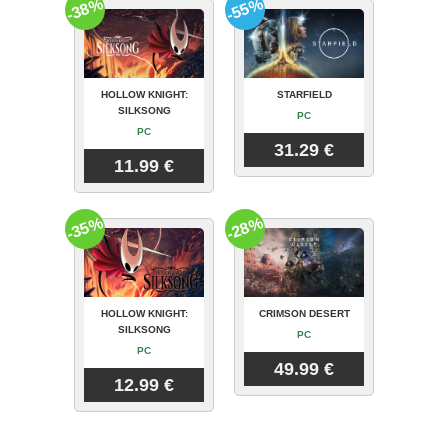
-38%
-55%
HOLLOW KNIGHT:
STARFIELD
SILKSONG
PC
PC
31.29 €
11.99 €
-35%
-28%
HOLLOW KNIGHT:
CRIMSON DESERT
SILKSONG
PC
PC
49.99 €
12.99 €