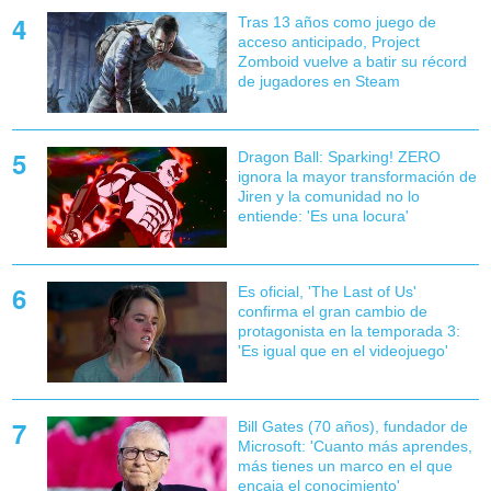
Tras 13 años como juego de
acceso anticipado, Project
Zomboid vuelve a batir su récord
de jugadores en Steam
Dragon Ball: Sparking! ZERO
ignora la mayor transformación de
Jiren y la comunidad no lo
entiende: 'Es una locura'
Es oficial, 'The Last of Us'
confirma el gran cambio de
protagonista en la temporada 3:
'Es igual que en el videojuego'
Bill Gates (70 años), fundador de
Microsoft: 'Cuanto más aprendes,
más tienes un marco en el que
encaja el conocimiento'