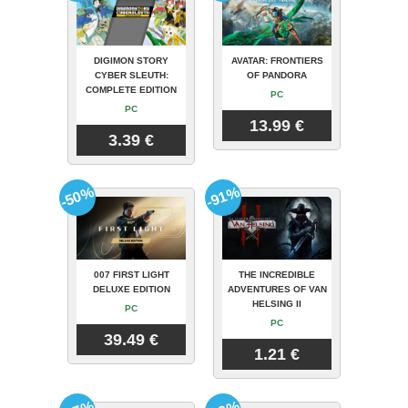
DIGIMON STORY
AVATAR: FRONTIERS
CYBER SLEUTH:
OF PANDORA
COMPLETE EDITION
PC
PC
13.99 €
3.39 €
-50%
-91%
007 FIRST LIGHT
THE INCREDIBLE
DELUXE EDITION
ADVENTURES OF VAN
HELSING II
PC
PC
39.49 €
1.21 €