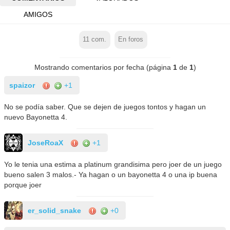
AMIGOS
11
com.
En foros
Mostrando comentarios por fecha (página
1
de
1
)
spaizor
+1
No se podía saber. Que se dejen de juegos tontos y hagan un
nuevo Bayonetta 4.
JoseRoaX
+1
Yo le tenia una estima a platinum grandisima pero joer de un juego
bueno salen 3 malos.- Ya hagan o un bayonetta 4 o una ip buena
porque joer
er_solid_snake
+0