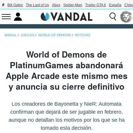
Bill Gates
The Last of Us
Xbox
Spider-Man
Trailer GTA 6
España
Chin
VANDAL
JUEGOS
WORLD OF DEMONS
NOTICIAS
World of Demons de
PlatinumGames abandonará
Apple Arcade este mismo mes
y anuncia su cierre definitivo
Los creadores de Bayonetta y NieR: Automata
confirman que dejará de ser jugable en febrero,
aunque no detallan los motivos por los que se ha
tomado esta decisión.