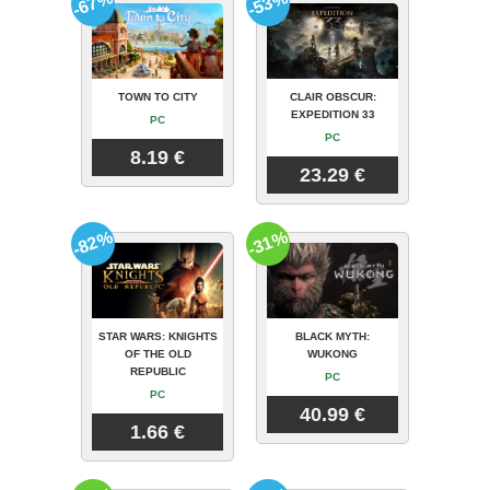
-67%
-53%
TOWN TO CITY
CLAIR OBSCUR:
EXPEDITION 33
PC
PC
8.19 €
23.29 €
-82%
-31%
STAR WARS: KNIGHTS
BLACK MYTH:
OF THE OLD
WUKONG
REPUBLIC
PC
PC
40.99 €
1.66 €