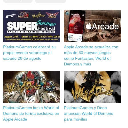
PlatinumGames celebrará su
Apple Arcade se actualiza con
propio evento veraniego el
más de 30 nuevos juegos
sábado 28 de agosto
como Fantasian, World of
Demons y más
PlatinumGames lanza World of
PlatinumGames y Dena
Demons de forma exclusiva en
anuncian World of Demons
Apple Arcade
para móviles