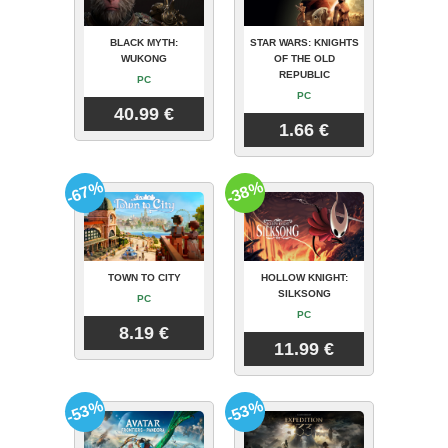
BLACK MYTH:
STAR WARS: KNIGHTS
WUKONG
OF THE OLD
REPUBLIC
PC
PC
40.99 €
1.66 €
-67%
-38%
TOWN TO CITY
HOLLOW KNIGHT:
SILKSONG
PC
PC
8.19 €
11.99 €
-53%
-53%