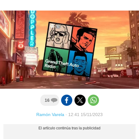
16
Ramón Varela
·
12:41 15/11/2023