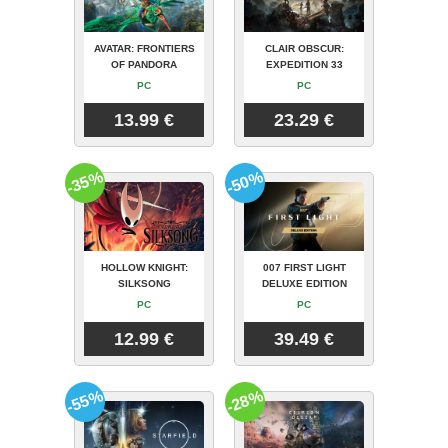
AVATAR: FRONTIERS
CLAIR OBSCUR:
OF PANDORA
EXPEDITION 33
PC
PC
13.99 €
23.29 €
-35%
-50%
HOLLOW KNIGHT:
007 FIRST LIGHT
SILKSONG
DELUXE EDITION
PC
PC
12.99 €
39.49 €
-55%
-28%