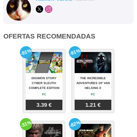
OFERTAS RECOMENDADAS
-91%
-91%
DIGIMON STORY
THE INCREDIBLE
CYBER SLEUTH:
ADVENTURES OF VAN
COMPLETE EDITION
HELSING II
PC
PC
3.39 €
1.21 €
-31%
-82%