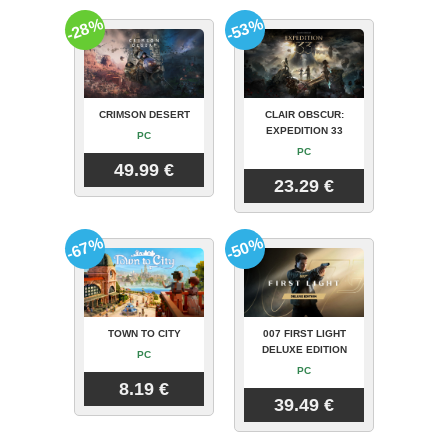
-28%
-53%
CRIMSON DESERT
CLAIR OBSCUR:
EXPEDITION 33
PC
PC
49.99 €
23.29 €
-67%
-50%
TOWN TO CITY
007 FIRST LIGHT
DELUXE EDITION
PC
PC
8.19 €
39.49 €