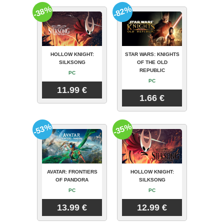
-38%
-82%
HOLLOW KNIGHT:
STAR WARS: KNIGHTS
SILKSONG
OF THE OLD
REPUBLIC
PC
PC
11.99 €
1.66 €
-53%
-35%
AVATAR: FRONTIERS
HOLLOW KNIGHT:
OF PANDORA
SILKSONG
PC
PC
13.99 €
12.99 €