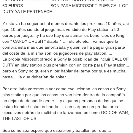
60 EUROS ----------------- SON PARA MICROSOFT PUES CALL OF
DUTY YA LE PERTENECE.......
Y esto va ha seguir así al menos durante los proximos 10 años; así
que 10 años siendo el juego mas vendido de Play station a 80
euros por juego....y ha eso hay que sumar los beneficios de King
con " CANDY CRUSH " diablo 4 .... etc etc etc... vamos que la
compra esta mas que amortizada y quien va ha pagar gran parte
del coste de la misma son los jugadores de play station.....
La propia Microsoft ofreció a Sony la posibilidad de incluir CALL OF
DUTY en play station plus premiun con un coste para Play station...
pero en Sony no quieren ni oír hablar del tema por que es mucha
pasta.... la que deberían de soltar....
Por otro lado veremos a ver como evolucionan las cosas en Sony
play station por que las cosas no van bien dentro de la compañía
no dejan de despedir gente.... y algunas personas de las que se
estan hiendo / estan echando .... son cargos son productores
ejecutivos detrás de multitud de lanzamientos como GOD OF WAR,
THE LAST OF US...
Sea como sea espero que espabilen y batallen por que la