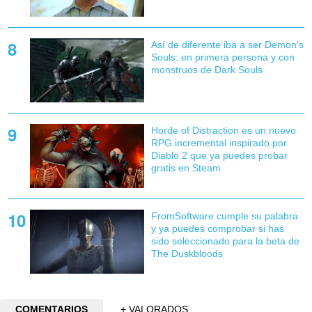
Así de diferente iba a ser Demon's
Souls: en primera persona y con
monstruos de Dark Souls
Horde of Distraction es un nuevo
RPG incremental inspirado por
Diablo 2 que ya puedes probar
gratis en Steam
FromSoftware cumple su palabra
y ya puedes comprobar si has
sido seleccionado para la beta de
The Duskbloods
COMENTARIOS
+ VALORADOS