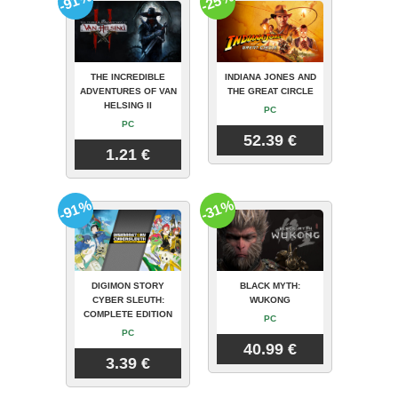
-91%
-25%
THE INCREDIBLE
INDIANA JONES AND
ADVENTURES OF VAN
THE GREAT CIRCLE
HELSING II
PC
PC
52.39 €
1.21 €
-91%
-31%
DIGIMON STORY
BLACK MYTH:
CYBER SLEUTH:
WUKONG
COMPLETE EDITION
PC
PC
40.99 €
3.39 €