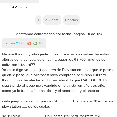
AMIGOS
<
217
com.
En foros
Mostrando comentarios por fecha (página
15
de
15
)
ronso7500
+0
Microsoft es muy inteligente .... es que acaso no sabéis ha estas
alturas de la película quien va ha pagar los 69.700 millones de
activaron blizzard??....
Ya os lo digo yo... Los jugadores de Play station... por que le pese a
quien le pese; que Microsoft haya comprado Activision Blizzard
King... no va ha afectar en lo mas absoluto que CALL OF DUTY
siga siendo el juego mas vendido en play station año tras año....
como ya lo fue el año pasado... y el anterior ... y el anterior....
cada juego que se compre de CALL OF DUTY costara 80 euros en
play station ..... de los cuales
20 EUROS ----------------- SON PARA SONY PLAY STATION