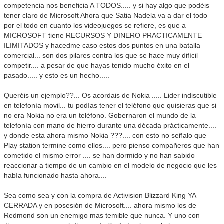
competencia nos beneficia A TODOS..... y si hay algo que podéis
tener claro de Microsoft Ahora que Satia Nadela va a dar el todo
por el todo en cuanto los videojuegos se refiere, es que a
MICROSOFT tiene RECURSOS Y DINERO PRACTICAMENTE
ILIMITADOS y hacedme caso estos dos puntos en una batalla
comercial... son dos pilares contra los que se hace muy difícil
competir.... a pesar de que hayas tenido mucho éxito en el
pasado..... y esto es un hecho.....
Queréis un ejemplo??... Os acordais de Nokia ..... Lider indiscutible
en telefonía movil... tu podías tener el teléfono que quisieras que si
no era Nokia no era un teléfono. Gobernaron el mundo de la
telefonía con mano de hierro durante una década prácticamente....
y donde esta ahora mismo Nokia ???.... con esto no señalo que
Play station termine como ellos.... pero pienso compañeros que han
cometido el mismo error .... se han dormido y no han sabido
reaccionar a tiempo de un cambio en el modelo de negocio que les
había funcionado hasta ahora....
Sea como sea y con la compra de Activision Blizzard King YA
CERRADA y en posesión de Microsoft.... ahora mismo los de
Redmond son un enemigo mas temible que nunca. Y uno con