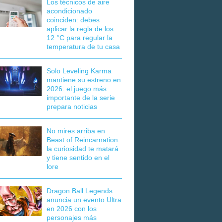
Los técnicos de aire
acondicionado
coinciden: debes
aplicar la regla de los
12 °C para regular la
temperatura de tu casa
Solo Leveling Karma
mantiene su estreno en
2026: el juego más
importante de la serie
prepara noticias
No mires arriba en
Beast of Reincarnation:
la curiosidad te matará
y tiene sentido en el
lore
Dragon Ball Legends
anuncia un evento Ultra
en 2026 con los
personajes más