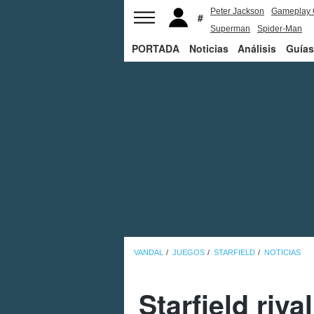
Peter Jackson
Gameplay 
Superman
Spider-Man
PORTADA
Noticias
Análisis
Guías
VANDAL
JUEGOS
STARFIELD
NOTICIAS
Starfield riv