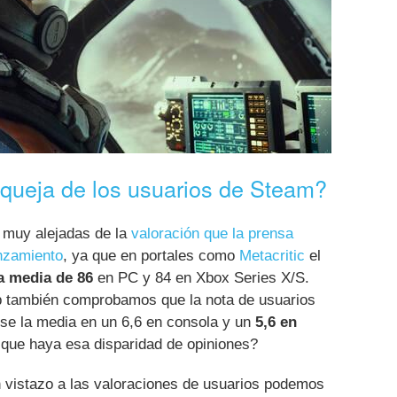
l queja de los usuarios de Steam?
 muy alejadas de la
valoración que la prensa
anzamiento
, ya que en portales como
Metacritic
el
a media de 86
en PC y 84 en Xbox Series X/S.
 también comprobamos que la nota de usuarios
se la media en un 6,6 en consola y un
5,6 en
 que haya esa disparidad de opiniones?
 vistazo a las valoraciones de usuarios podemos