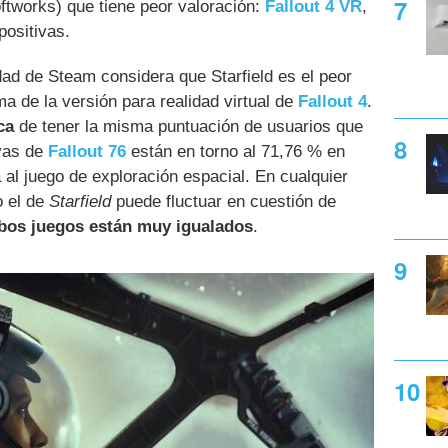
oftworks) que tiene peor valoración:
Fallout 4 VR
,
positivas.
ad de Steam considera que Starfield es el peor
a de la versión para realidad virtual de
Fallout 4
.
ca
de tener la misma puntuación de usuarios que
ivas de
Fallout 76
están en torno al 71,76 % en
al juego de exploración espacial. En cualquier
o el de
Starfield
puede fluctuar en cuestión de
bos juegos están muy igualados
.