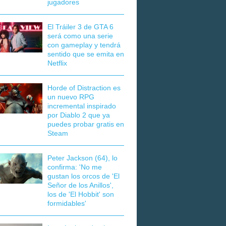
jugadores
El Tráiler 3 de GTA 6
será como una serie
con gameplay y tendrá
sentido que se emita en
Netflix
Horde of Distraction es
un nuevo RPG
incremental inspirado
por Diablo 2 que ya
puedes probar gratis en
Steam
Peter Jackson (64), lo
confirma: 'No me
gustan los orcos de 'El
Señor de los Anillos',
los de 'El Hobbit' son
formidables'