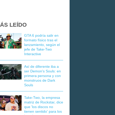
ÁS LEÍDO
GTA 6 podría salir en
formato físico tras el
lanzamiento, según el
jefe de Take-Two
Interactive
Así de diferente iba a
ser Demon's Souls: en
primera persona y con
monstruos de Dark
Souls
Take-Two, la empresa
matriz de Rockstar, dice
que 'los discos no
tienen sentido' para los