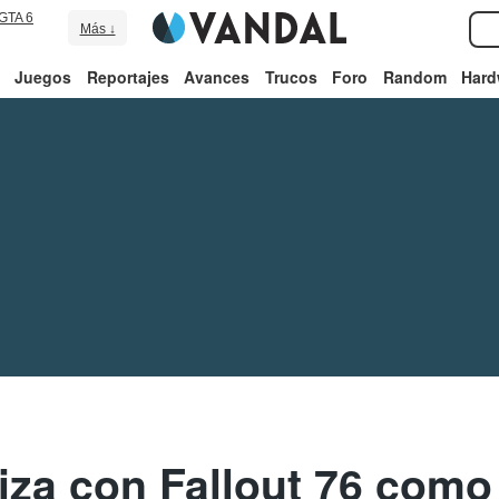
GTA 6
Más ↓
Juegos
Reportajes
Avances
Trucos
Foro
Random
Hard
aliza con Fallout 76 como