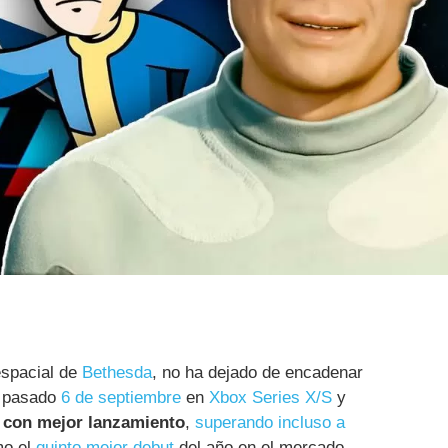
spacial de
Bethesda
, no ha dejado de encadenar
l pasado
6 de septiembre
en
Xbox Series X/S
y
a con mejor lanzamiento
,
superando incluso a
mo el
quinto mejor debut
del año en el mercado