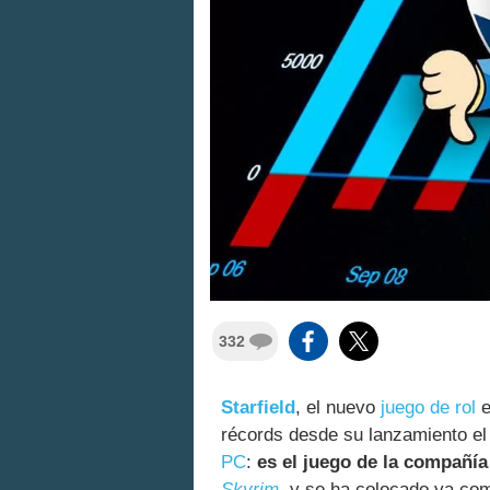
332
Starfield
, el nuevo
juego de rol
e
récords desde su lanzamiento e
PC
:
es el juego de la compañí
Skyrim
, y se ha colocado ya co