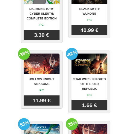
DIGIMON STORY
BLACK MYTH:
CYBER SLEUTH:
WUKONG
COMPLETE EDITION
PC
PC
40.99 €
3.39 €
-38%
-82%
HOLLOW KNIGHT:
STAR WARS: KNIGHTS
SILKSONG
OF THE OLD
REPUBLIC
PC
PC
11.99 €
1.66 €
-53%
-35%