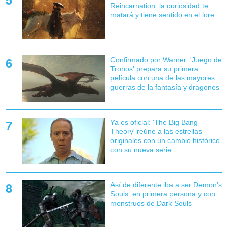
Reincarnation: la curiosidad te
matará y tiene sentido en el lore
Confirmado por Warner: 'Juego de
Tronos' prepara su primera
película con una de las mayores
guerras de la fantasía y dragones
Ya es oficial: 'The Big Bang
Theory' reúne a las estrellas
originales con un cambio histórico
con su nueva serie
Así de diferente iba a ser Demon's
Souls: en primera persona y con
monstruos de Dark Souls