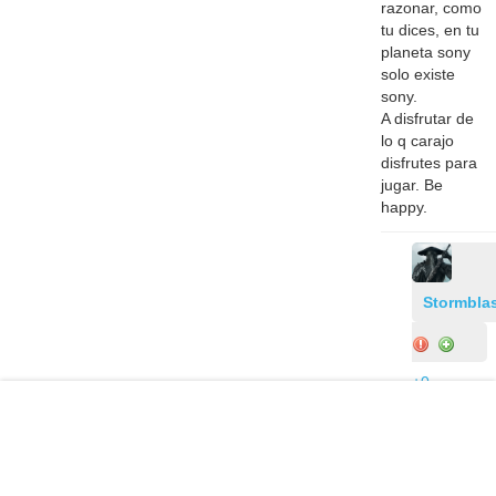
razonar, como
tu dices, en tu
planeta sony
solo existe
sony.
A disfrutar de
lo q carajo
disfrutes para
jugar. Be
happy.
Stormblas
+0
"a
muchos
nos la
sudan
los fps"