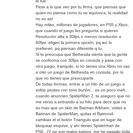
le fué".
Pese a lo que veo por tu firma, que piensas que
quien no piensa como tu se equivoca, la realidad
no es así.
Hay miles, millones de jugadores, en PS5 y Xbox,
que cuando el juego les pregunta si quieren
Resolución alta a 30fps o menos resolución a
60fps, eligen la primera opción, pq así lo
prefieren, pq piensan diferente q tu.
Si te preocupa que Bethesda sienta que la gente
se conforma con 30fps en consola y pase con
otro juego, tranquilo, si no tienes una Xbox no vas
a oler un juego de Bethesda en consola, por lo
que no tienes que preocuparte.
De todas formas, entrar a un hilo de un juego a
soltar pestes con tono burlón... es un poco meh...
cuando anuncien SpiderMan 2, te aseguro que no
me veras a entrando a su hilo para decir que no
es mas que un skin de Batman Arkham, vistes a
Batman de SpiderMan, quitas el Batmovil,
cambias el el botón Triangulo que en lugar de
bloquear esquive, y ahí tienes Spiderman de
PS5...(Y no son malos juegos, me he pasado toda