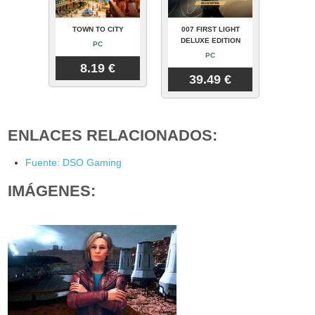
TOWN TO CITY
007 FIRST LIGHT
DELUXE EDITION
PC
PC
8.19 €
39.49 €
ENLACES RELACIONADOS:
Fuente: DSO Gaming
IMÁGENES: