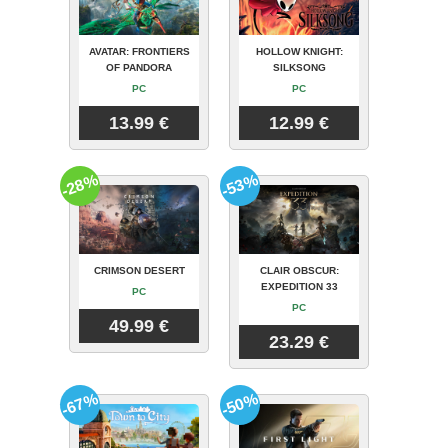
AVATAR: FRONTIERS
HOLLOW KNIGHT:
OF PANDORA
SILKSONG
PC
PC
13.99 €
12.99 €
-28%
-53%
CRIMSON DESERT
CLAIR OBSCUR:
EXPEDITION 33
PC
PC
49.99 €
23.29 €
-67%
-50%