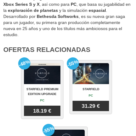
Xbox Series S y X
, así como para
PC
, que basa su jugabilidad en
la
exploración de planetas
y la simulación
espacial
.
Desarrollado por
Bethesda Softworks
, es su nueva gran saga
para un jugador, su primera gran producción completamente
nueva en 25 años y uno de los títulos más ambiciosos para el
estudio.
OFERTAS RELACIONADAS
-48%
-55%
STARFIELD PREMIUM
STARFIELD
EDITION UPGRADE
PC
PC
31.29 €
18.19 €
-55%