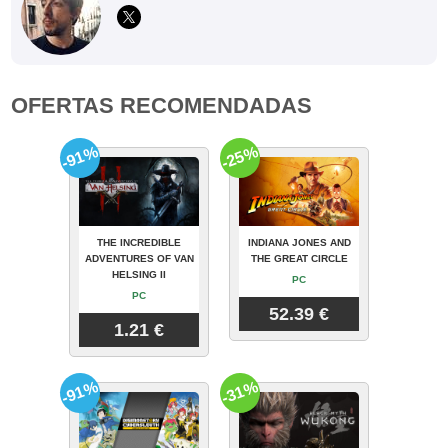
OFERTAS RECOMENDADAS
-91%
-25%
THE INCREDIBLE
INDIANA JONES AND
ADVENTURES OF VAN
THE GREAT CIRCLE
HELSING II
PC
PC
52.39 €
1.21 €
-91%
-31%