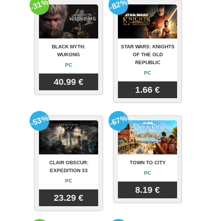
-31%
-82%
BLACK MYTH:
STAR WARS: KNIGHTS
WUKONG
OF THE OLD
REPUBLIC
PC
PC
40.99 €
1.66 €
-53%
-67%
CLAIR OBSCUR:
TOWN TO CITY
EXPEDITION 33
PC
PC
8.19 €
23.29 €