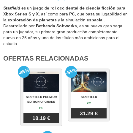
Starfield
es un juego de
rol occidental de ciencia ficción
para
Xbox Series S y X
, así como para
PC
, que basa su jugabilidad en
la
exploración de planetas
y la simulación
espacial
.
Desarrollado por
Bethesda Softworks
, es su nueva gran saga
para un jugador, su primera gran producción completamente
nueva en 25 años y uno de los títulos más ambiciosos para el
estudio.
OFERTAS RELACIONADAS
-48%
-55%
STARFIELD PREMIUM
STARFIELD
EDITION UPGRADE
PC
PC
31.29 €
18.19 €