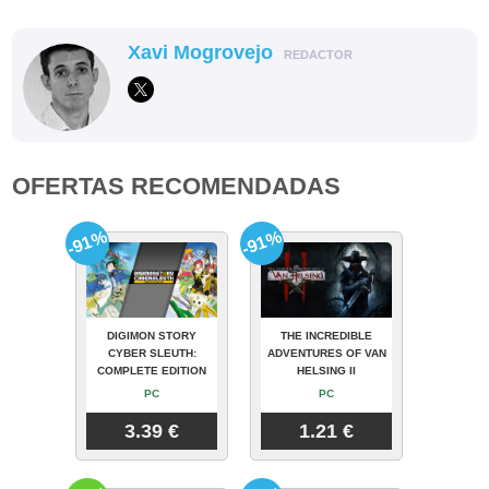
Xavi Mogrovejo
REDACTOR
OFERTAS RECOMENDADAS
-91%
-91%
DIGIMON STORY
THE INCREDIBLE
CYBER SLEUTH:
ADVENTURES OF VAN
COMPLETE EDITION
HELSING II
PC
PC
3.39 €
1.21 €