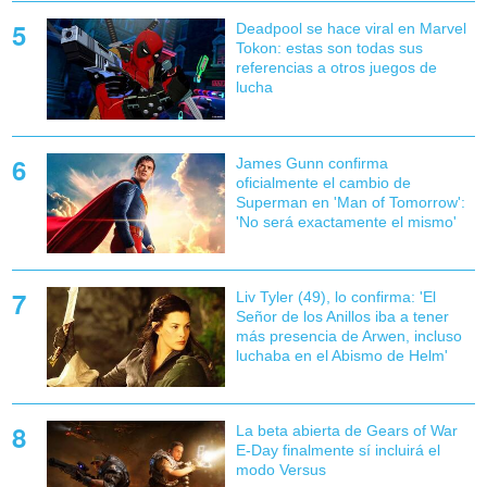
Deadpool se hace viral en Marvel
Tokon: estas son todas sus
referencias a otros juegos de
lucha
James Gunn confirma
oficialmente el cambio de
Superman en 'Man of Tomorrow':
'No será exactamente el mismo'
Liv Tyler (49), lo confirma: 'El
Señor de los Anillos iba a tener
más presencia de Arwen, incluso
luchaba en el Abismo de Helm'
La beta abierta de Gears of War
E-Day finalmente sí incluirá el
modo Versus