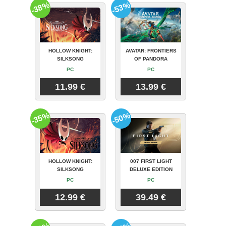
-38%
-53%
HOLLOW KNIGHT:
AVATAR: FRONTIERS
SILKSONG
OF PANDORA
PC
PC
11.99 €
13.99 €
-35%
-50%
HOLLOW KNIGHT:
007 FIRST LIGHT
SILKSONG
DELUXE EDITION
PC
PC
12.99 €
39.49 €