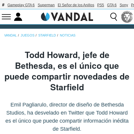
Gameplay GTA 6
Superman
El Señor de los Anillos
PS5
GTA 6
Sony
P
VANDAL
JUEGOS
STARFIELD
NOTICIAS
Todd Howard, jefe de
Bethesda, es el único que
puede compartir novedades de
Starfield
Emil Pagliarulo, director de diseño de Bethesda
Studios, ha desvelado en Twitter que Todd Howard
es el único que puede compartir información inédita
de Starfield.