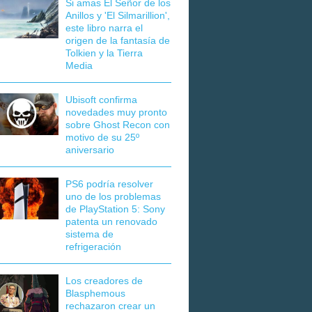
Si amas El Señor de los
Anillos y 'El Silmarillion',
este libro narra el
origen de la fantasía de
Tolkien y la Tierra
Media
Ubisoft confirma
novedades muy pronto
sobre Ghost Recon con
motivo de su 25º
aniversario
PS6 podría resolver
uno de los problemas
de PlayStation 5: Sony
patenta un renovado
sistema de
refrigeración
Los creadores de
Blasphemous
rechazaron crear un