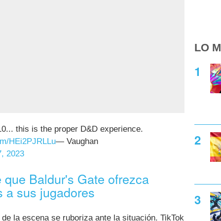
LO M
10... this is the proper D&D experience.
.com/HEi2PJRLLu
— Vaughan
7, 2023
e que Baldur's Gate ofrezca
es a sus jugadores
 de la escena se ruboriza ante la situación. TikTok