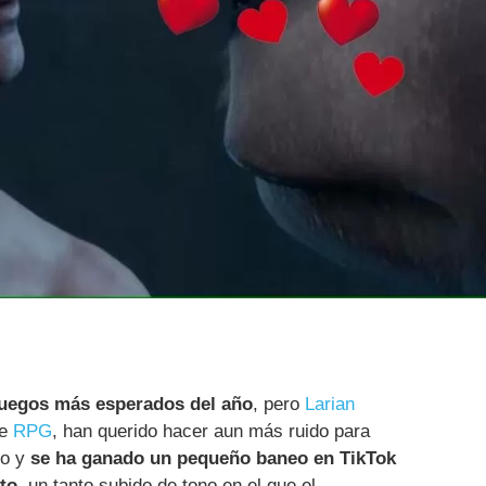
juegos más esperados del año
, pero
Larian
te
RPG
, han querido hacer aun más ruido para
co y
se ha ganado un pequeño baneo en TikTok
cto
, un tanto subido de tono en el que el