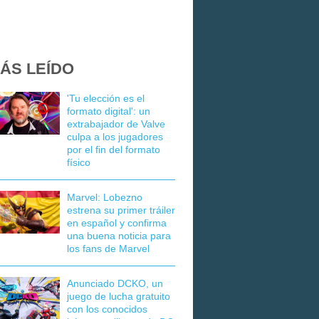
ÁS LEÍDO
'Tu elección es el
formato digital': un
extrabajador de Valve
culpa a los jugadores
por el fin del formato
físico
Marvel: Lobezno
estrena su primer tráiler
en español y confirma
una buena noticia para
los fans de Marvel
Anunciado DCKO, un
juego de lucha gratuito
con los conocidos