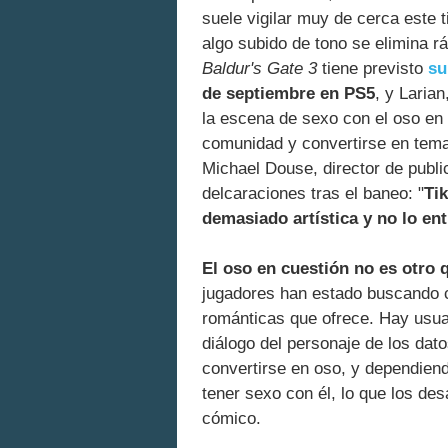
suele vigilar muy de cerca este 
algo subido de tono se elimina r
Baldur's Gate 3
tiene previsto
su
de septiembre en PS5
, y Laria
la escena de sexo con el oso en d
comunidad y convertirse en tema 
Michael Douse, director de publi
delcaraciones tras el baneo: "
Ti
demasiado artística y no lo en
El oso en cuestión no es otro 
jugadores han estado buscando c
románticas que ofrece. Hay usuar
diálogo del personaje de los dato
convertirse en oso, y dependien
tener sexo con él, lo que los d
cómico.