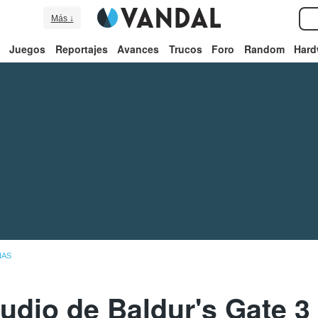
Más ↓
Juegos
Reportajes
Avances
Trucos
Foro
Random
Hard
IAS
udio de Baldur's Gate 3