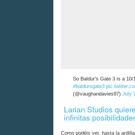
So Baldur's Gate 3 is a 10/
#baldursgate3
pic.twitter
(@vaughandavies97)
July 
Larian Studios quier
infinitas posibilidad
Como podéis ver, hasta la ardilla