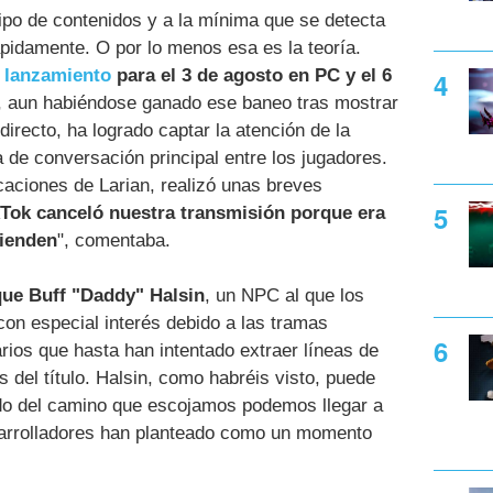
tipo de contenidos y a la mínima que se detecta
ápidamente. O por lo menos esa es la teoría.
 lanzamiento
para el 3 de agosto en PC y el 6
n, aun habiéndose ganado ese baneo tras mostrar
irecto, ha logrado captar la atención de la
de conversación principal entre los jugadores.
caciones de Larian, realizó unas breves
kTok canceló nuestra transmisión porque era
tienden
", comentaba.
que Buff "Daddy" Halsin
, un NPC al que los
on especial interés debido a las tramas
ios que hasta han intentado extraer líneas de
s del título. Halsin, como habréis visto, puede
do del camino que escojamos podemos llegar a
esarrolladores han planteado como un momento