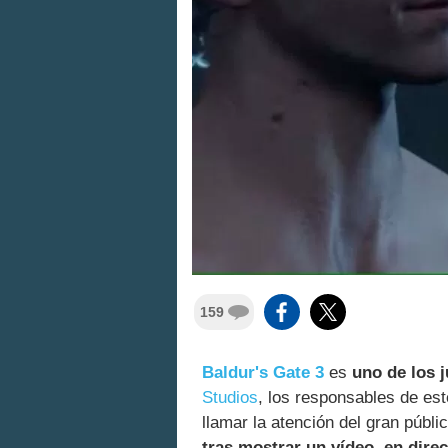
159
Baldur's Gate 3
es
uno de los 
Studios
, los responsables de es
llamar la atención del gran públi
tras mostrar un vídeo, en dire