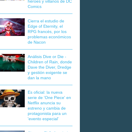
héroes y villanos de DC
Comics
Cierra el estudio de
Edge of Eternity, el
RPG francés, por los
problemas económicos
de Nacon
Análisis Dive or Die -
Children of Rain, donde
Dave the Diver, Dredge
y gestión exigente se
dan la mano
Es oficial: la nueva
serie de 'One Piece' en
Netflix anuncia su
estreno y cambia de
protagonista para un
'evento especial'