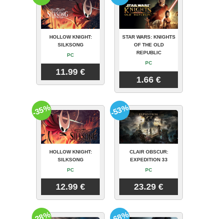
HOLLOW KNIGHT:
STAR WARS: KNIGHTS
SILKSONG
OF THE OLD
REPUBLIC
PC
PC
11.99 €
1.66 €
-35%
-53%
HOLLOW KNIGHT:
CLAIR OBSCUR:
SILKSONG
EXPEDITION 33
PC
PC
12.99 €
23.29 €
-28%
-68%