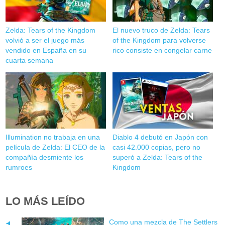
Zelda: Tears of the Kingdom
El nuevo truco de Zelda: Tears
volvió a ser el juego más
of the Kingdom para volverse
vendido en España en su
rico consiste en congelar carne
cuarta semana
Illumination no trabaja en una
Diablo 4 debutó en Japón con
película de Zelda: El CEO de la
casi 42.000 copias, pero no
compañía desmiente los
superó a Zelda: Tears of the
rumroes
Kingdom
LO MÁS LEÍDO
Como una mezcla de The Settlers