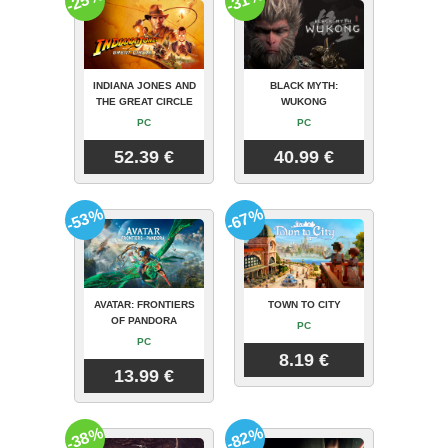
-25%
-31%
INDIANA JONES AND
BLACK MYTH:
THE GREAT CIRCLE
WUKONG
PC
PC
52.39 €
40.99 €
-53%
-67%
AVATAR: FRONTIERS
TOWN TO CITY
OF PANDORA
PC
PC
8.19 €
13.99 €
-38%
-82%