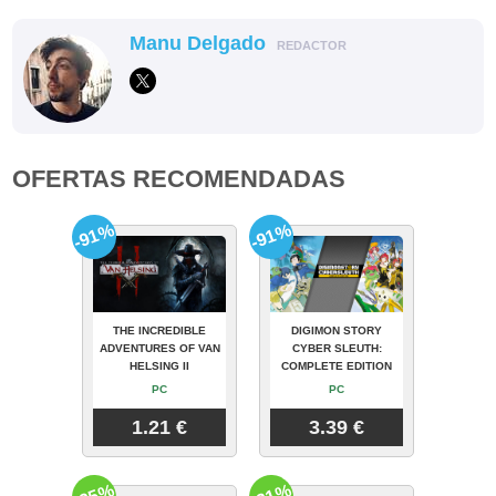
Manu Delgado
REDACTOR
OFERTAS RECOMENDADAS
-91%
-91%
THE INCREDIBLE
DIGIMON STORY
ADVENTURES OF VAN
CYBER SLEUTH:
HELSING II
COMPLETE EDITION
PC
PC
1.21 €
3.39 €