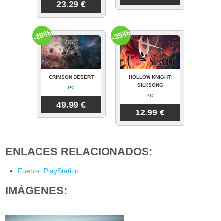
23.29 €
-28%
-35%
CRIMSON DESERT
HOLLOW KNIGHT:
SILKSONG
PC
PC
49.99 €
12.99 €
ENLACES RELACIONADOS:
Fuente: PlayStation
IMÁGENES: