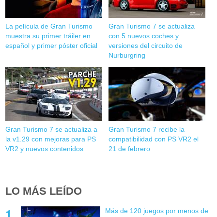
La película de Gran Turismo
Gran Turismo 7 se actualiza
muestra su primer tráiler en
con 5 nuevos coches y
español y primer póster oficial
versiones del circuito de
Nurburgring
Gran Turismo 7 se actualiza a
Gran Turismo 7 recibe la
la v1.29 con mejoras para PS
compatibilidad con PS VR2 el
VR2 y nuevos contenidos
21 de febrero
LO MÁS LEÍDO
Más de 120 juegos por menos de