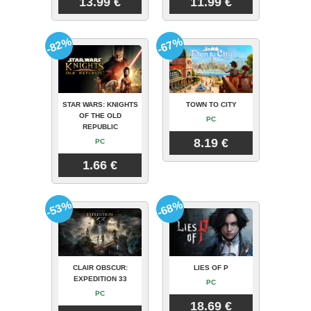
13.99 €
11.99 €
-82%
-67%
STAR WARS: KNIGHTS
TOWN TO CITY
OF THE OLD
PC
REPUBLIC
8.19 €
PC
1.66 €
-53%
-68%
CLAIR OBSCUR:
LIES OF P
EXPEDITION 33
PC
PC
18.69 €