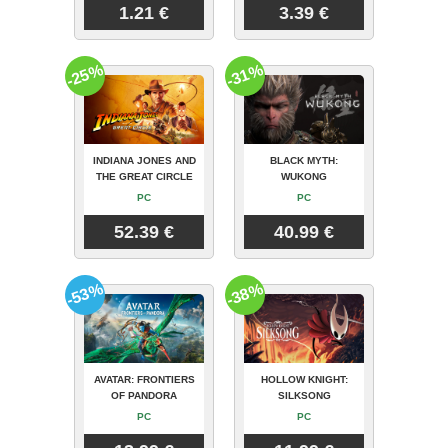
1.21 €
3.39 €
-25%
-31%
INDIANA JONES AND
BLACK MYTH:
THE GREAT CIRCLE
WUKONG
PC
PC
52.39 €
40.99 €
-53%
-38%
AVATAR: FRONTIERS
HOLLOW KNIGHT:
OF PANDORA
SILKSONG
PC
PC