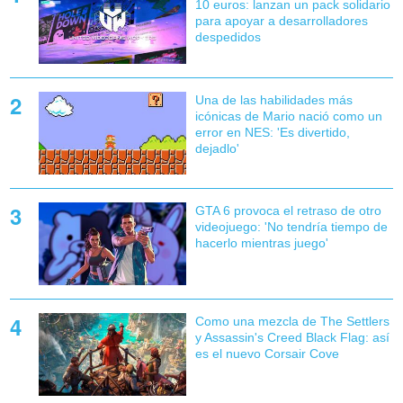
10 euros: lanzan un pack solidario
para apoyar a desarrolladores
despedidos
Una de las habilidades más
icónicas de Mario nació como un
error en NES: 'Es divertido,
dejadlo'
GTA 6 provoca el retraso de otro
videojuego: 'No tendría tiempo de
hacerlo mientras juego'
Como una mezcla de The Settlers
y Assassin's Creed Black Flag: así
es el nuevo Corsair Cove