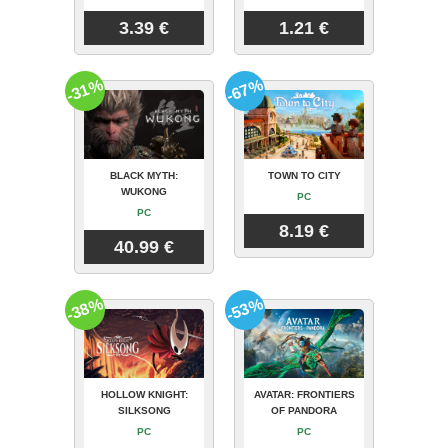
3.39 €
1.21 €
-31%
-67%
BLACK MYTH:
TOWN TO CITY
WUKONG
PC
PC
8.19 €
40.99 €
-38%
-53%
HOLLOW KNIGHT:
AVATAR: FRONTIERS
SILKSONG
OF PANDORA
PC
PC