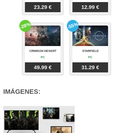
23.29 €
12.99 €
-28%
-55%
CRIMSON DESERT
STARFIELD
PC
PC
49.99 €
31.29 €
IMÁGENES: