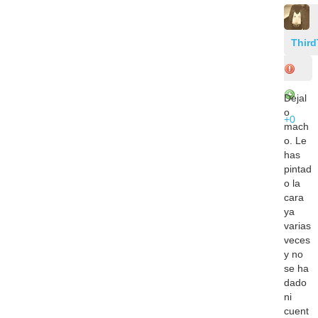
Third
Dejal
o
+0
mach
o. Le
has
pintad
o la
cara
ya
varias
veces
y no
se ha
dado
ni
cuent