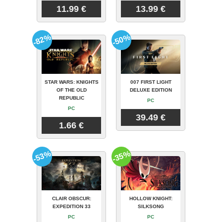
11.99 €
13.99 €
-82%
-50%
STAR WARS: KNIGHTS
007 FIRST LIGHT
OF THE OLD
DELUXE EDITION
REPUBLIC
PC
PC
39.49 €
1.66 €
-53%
-35%
CLAIR OBSCUR:
HOLLOW KNIGHT:
EXPEDITION 33
SILKSONG
PC
PC