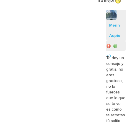
irá mejor
Merin
Aspic
+0
Te doy un
consejo y
gratis, no
eres
gracioso,
no lo
fuerces
que lo que
se te ve
es como
te retratas
tú solito.