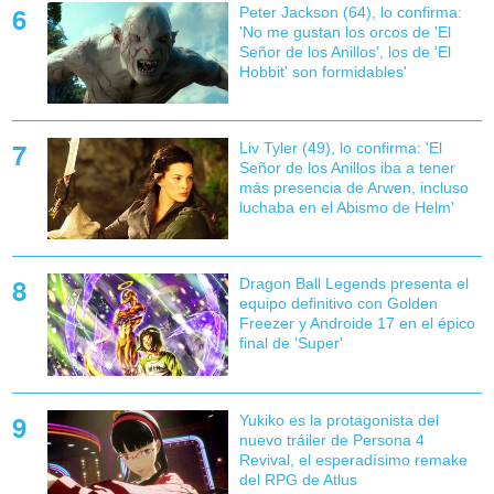
Peter Jackson (64), lo confirma:
'No me gustan los orcos de 'El
Señor de los Anillos', los de 'El
Hobbit' son formidables'
Liv Tyler (49), lo confirma: 'El
Señor de los Anillos iba a tener
más presencia de Arwen, incluso
luchaba en el Abismo de Helm'
Dragon Ball Legends presenta el
equipo definitivo con Golden
Freezer y Androide 17 en el épico
final de 'Super'
Yukiko es la protagonista del
nuevo tráiler de Persona 4
Revival, el esperadísimo remake
del RPG de Atlus