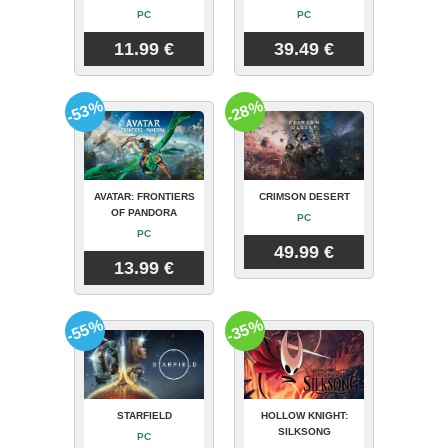
PC
PC
11.99 €
39.49 €
-53%
-28%
AVATAR: FRONTIERS
CRIMSON DESERT
OF PANDORA
PC
PC
49.99 €
13.99 €
-55%
-35%
STARFIELD
HOLLOW KNIGHT:
SILKSONG
PC