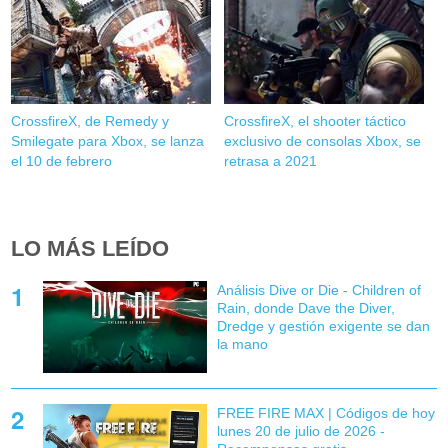
CrossfireX, de Remedy y
CrossfireX, el shooter táctico
Smilegate para Xbox, se lanza
exclusivo de consolas Xbox, se
el 10 de febrero
retrasa a 2021
LO MÁS LEÍDO
Análisis Dive or Die - Children of
Rain, donde Dave the Diver,
Dredge y gestión exigente se dan
la mano
FREE FIRE MAX | Códigos de hoy
lunes 20 de julio de 2026 -