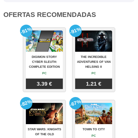
OFERTAS RECOMENDADAS
-91%
-91%
DIGIMON STORY
THE INCREDIBLE
CYBER SLEUTH:
ADVENTURES OF VAN
COMPLETE EDITION
HELSING II
PC
PC
3.39 €
1.21 €
-82%
-67%
STAR WARS: KNIGHTS
TOWN TO CITY
OF THE OLD
PC