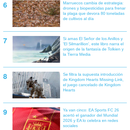
Marruecos cambia de estrategia:
drones y biopesticidas para frenar
la plaga que devora 80 toneladas
de cultivos al día
Si amas El Señor de los Anillos y
'El Silmarillion', este libro narra el
origen de la fantasía de Tolkien y
la Tierra Media
Se filtra la supuesta introducción
de Kingdom Hearts Missing-Link,
el juego cancelado de Kingdom
Hearts
Ya van cinco: EA Sports FC 26
acertó el ganador del Mundial
2026 y EA lo celebra en redes
sociales