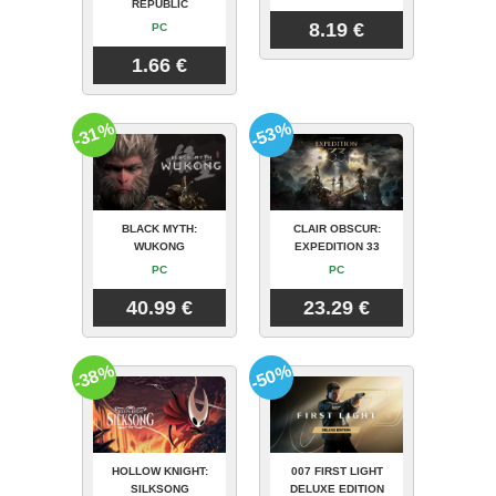
REPUBLIC
8.19 €
PC
1.66 €
-31%
-53%
BLACK MYTH:
CLAIR OBSCUR:
WUKONG
EXPEDITION 33
PC
PC
40.99 €
23.29 €
-38%
-50%
HOLLOW KNIGHT:
007 FIRST LIGHT
SILKSONG
DELUXE EDITION