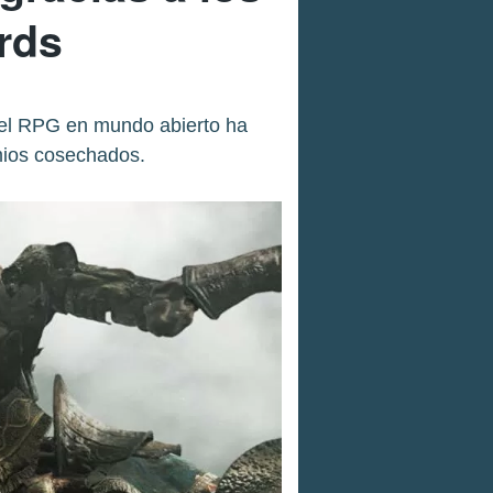
rds
 el RPG en mundo abierto ha
mios cosechados.