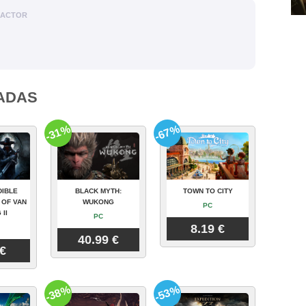
DACTOR
ADAS
-31%
-67%
DIBLE
BLACK MYTH:
TOWN TO CITY
 OF VAN
WUKONG
PC
 II
PC
8.19 €
40.99 €
 €
-38%
-53%