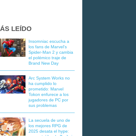
ÁS LEÍDO
Insomniac escucha a
los fans de Marvel's
Spider-Man 2 y cambia
el polémico traje de
Brand New Day
Arc System Works no
ha cumplido lo
prometido: Marvel
Tokon enfurece a los
jugadores de PC por
sus problemas
La secuela de uno de
los mejores RPG de
2025 desata el hype: