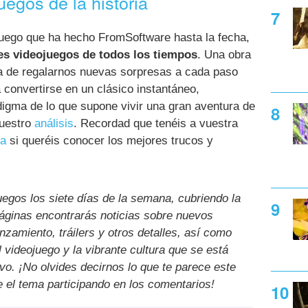
uegos de la historia
juego que ha hecho FromSoftware hasta la fecha,
es videojuegos de todos los tiempos
. Una obra
a de regalarnos nuevas sorpresas a cada paso
convertirse en un clásico instantáneo,
igma de lo que supone vivir una gran aventura de
nuestro
análisis
. Recordad que tenéis a vuestra
ía
si queréis conocer los mejores trucos y
uegos los siete días de la semana, cubriendo la
páginas encontrarás noticias sobre nuevos
nzamiento, tráilers y otros detalles, así como
l videojuego y la vibrante cultura que se está
ivo. ¡No olvides decirnos lo que te parece este
e el tema participando en los comentarios!