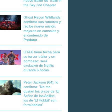
nuevo tráiler de Trails in
the Sky 2nd Chapter
Ghost Recon Wildlands
confirma sus rumores y
recibe nueva misión,
mejoras en consolas y
el contenido de
Predator
GTA 6 tiene fecha para
su tercer tráiler y un
bombazo: será
exclusivo de Netflix
durante 6 horas
Peter Jackson (64), lo
confirma: 'No me
gustan los orcos de 'El
Señor de los Anillos',
los de 'El Hobbit' son
formidables'