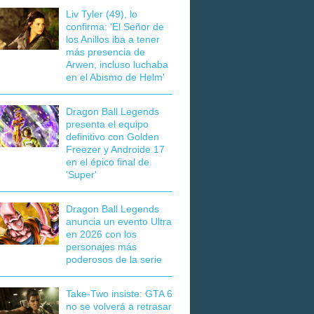
Liv Tyler (49), lo
confirma: 'El Señor de
los Anillos iba a tener
más presencia de
Arwen, incluso luchaba
en el Abismo de Helm'
Dragon Ball Legends
presenta el equipo
definitivo con Golden
Freezer y Androide 17
en el épico final de
'Super'
Dragon Ball Legends
anuncia un evento Ultra
en 2026 con los
personajes más
poderosos de la serie
Take-Two insiste: GTA 6
no se volverá a retrasar