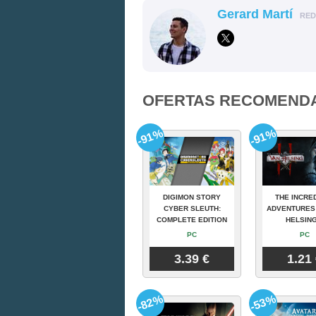
Gerard Martí
RE
OFERTAS RECOMEND
-91%
-91%
DIGIMON STORY
THE INCRE
CYBER SLEUTH:
ADVENTURES
COMPLETE EDITION
HELSING
PC
PC
3.39 €
1.21
-82%
-53%