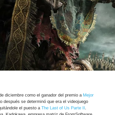
de diciembre como el ganador del premio a
Mejor
o después se determinó que era el videojuego
quitándole el puesto a
The Last of Us Parte II
.
ma, Kadokawa, empresa matriz de FromSoftware,