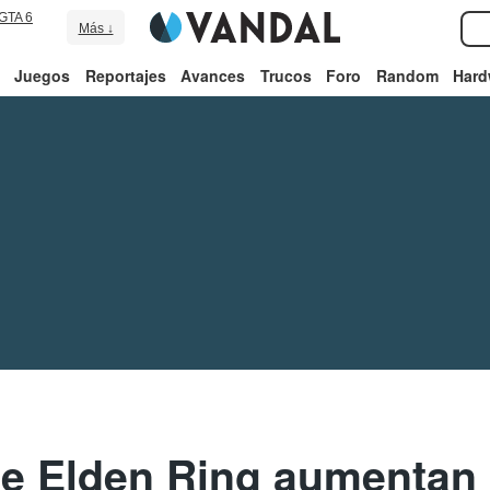
GTA 6
Más ↓
Juegos
Reportajes
Avances
Trucos
Foro
Random
Hard
e Elden Ring aumentan 