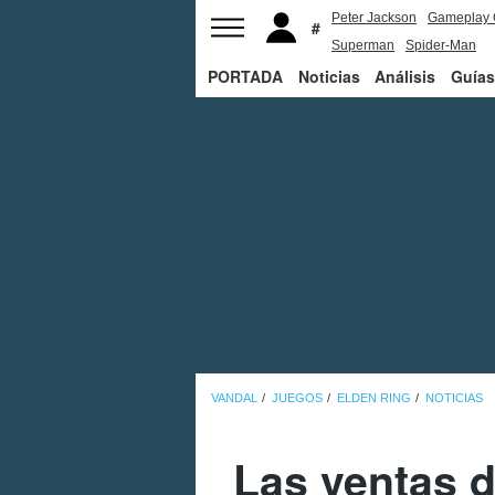
Peter Jackson
Gameplay 
Superman
Spider-Man
PORTADA
Noticias
Análisis
Guías
VANDAL
JUEGOS
ELDEN RING
NOTICIAS
Las ventas d