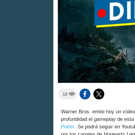
12
Warner Bros. emite hoy un víde
profundidad el
gameplay
de est
Potter
. Se podrá seguir en Yout
por los canales de
Hogwarts Leg