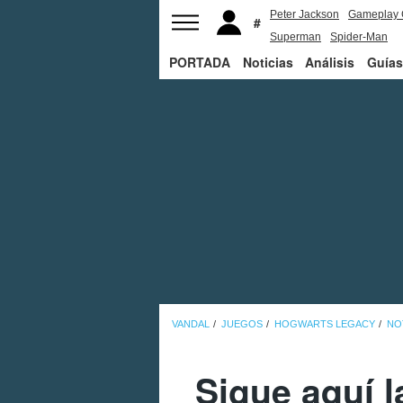
Peter Jackson
Gameplay 
Superman
Spider-Man
PORTADA
Noticias
Análisis
Guías
VANDAL
JUEGOS
HOGWARTS LEGACY
NO
Sigue aquí 