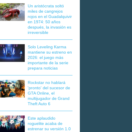
Un aristócrata soltó
miles de cangrejos
rojos en el Guadalquivir
en 1974: 50 años
después, la invasión es
irreversible
Solo Leveling Karma
mantiene su estreno en
2026: el juego más
importante de la serie
prepara noticias
Rockstar no hablará
'pronto' del sucesor de
GTA Online, el
multijugador de Grand
Theft Auto 6
Este aplaudido
roguelite acaba de
estrenar su versión 1.0