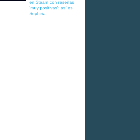
en Steam con reseñas
'muy positivas': así es
Sephiria