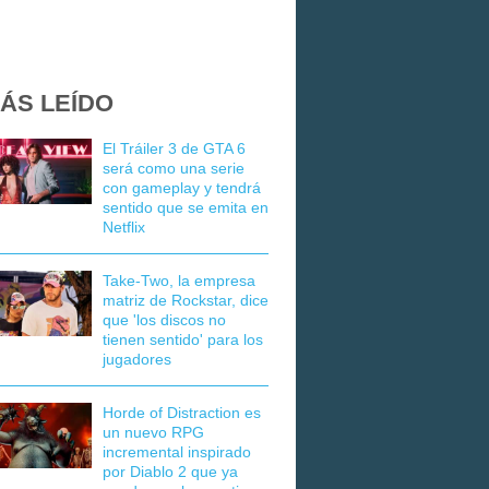
ÁS LEÍDO
El Tráiler 3 de GTA 6
será como una serie
con gameplay y tendrá
sentido que se emita en
Netflix
Take-Two, la empresa
matriz de Rockstar, dice
que 'los discos no
tienen sentido' para los
jugadores
Horde of Distraction es
un nuevo RPG
incremental inspirado
por Diablo 2 que ya