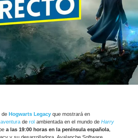
o de
Hogwarts Legacy
que mostrará en
a
aventura
de
rol
ambientada en el mundo de
Harry
ube
a las 19:00 horas en la península española
,
acy
y su desarrolladora, Avalanche Software.