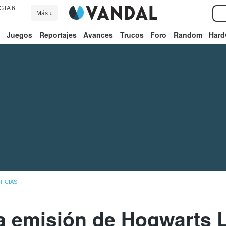
GTA 6
Más ↓
Juegos
Reportajes
Avances
Trucos
Foro
Random
Hard
TICIAS
la emisión de Hogwarts 