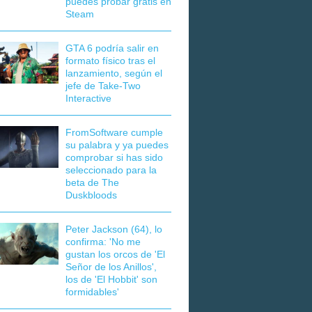
puedes probar gratis en
Steam
GTA 6 podría salir en
formato físico tras el
lanzamiento, según el
jefe de Take-Two
Interactive
FromSoftware cumple
su palabra y ya puedes
comprobar si has sido
seleccionado para la
beta de The
Duskbloods
Peter Jackson (64), lo
confirma: 'No me
gustan los orcos de 'El
Señor de los Anillos',
los de 'El Hobbit' son
formidables'