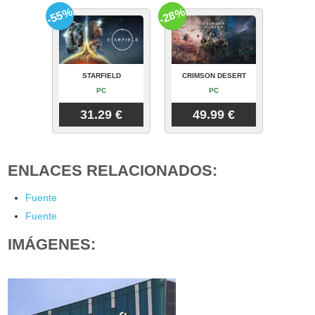
-55%
-28%
STARFIELD
CRIMSON DESERT
PC
PC
31.29 €
49.99 €
ENLACES RELACIONADOS:
Fuente
Fuente
IMÁGENES: