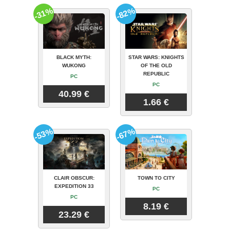
-31%
-82%
BLACK MYTH:
STAR WARS: KNIGHTS
WUKONG
OF THE OLD
REPUBLIC
PC
PC
40.99 €
1.66 €
-53%
-67%
CLAIR OBSCUR:
TOWN TO CITY
EXPEDITION 33
PC
PC
8.19 €
23.29 €