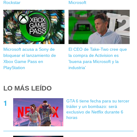
Rockstar
Microsoft
Microsoft acusa a Sony de
El CEO de Take-Two cree que
bloquear el lanzamiento de
la compra de Activision es
Xbox Game Pass en
'buena para Microsoft y la
PlayStation
industria'
LO MÁS LEÍDO
GTA 6 tiene fecha para su tercer
tráiler y un bombazo: será
exclusivo de Netflix durante 6
horas