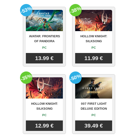
-53%
-38%
AVATAR: FRONTIERS
HOLLOW KNIGHT:
OF PANDORA
SILKSONG
PC
PC
13.99 €
11.99 €
-35%
-50%
HOLLOW KNIGHT:
007 FIRST LIGHT
SILKSONG
DELUXE EDITION
PC
PC
12.99 €
39.49 €