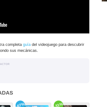
stra completa
guía
del videojuego para descubrir
 fondo sus mecánicas.
DACTOR
ADAS
-67%
-31%