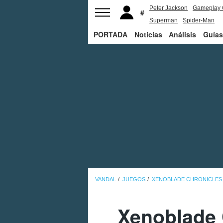
Peter Jackson
Gameplay 
Superman
Spider-Man
PORTADA
Noticias
Análisis
Guías
VANDAL
JUEGOS
XENOBLADE CHRONICLES
Xenoblade 