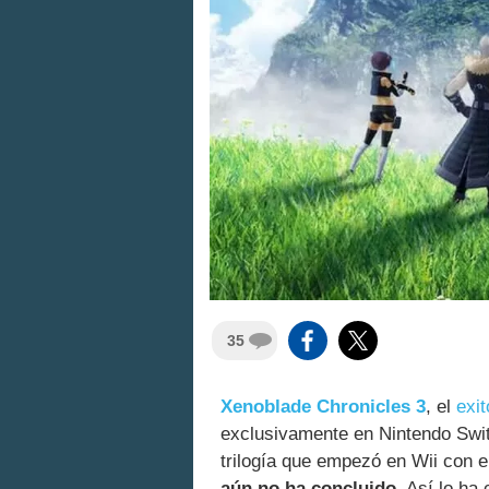
35
Xenoblade Chronicles 3
, el
exi
exclusivamente en Nintendo Switc
trilogía que empezó en Wii con e
aún no ha concluido
. Así lo ha