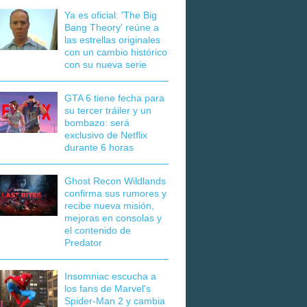
Ya es oficial: 'The Big
Bang Theory' reúne a
las estrellas originales
con un cambio histórico
con su nueva serie
GTA 6 tiene fecha para
su tercer tráiler y un
bombazo: será
exclusivo de Netflix
durante 6 horas
Ghost Recon Wildlands
confirma sus rumores y
recibe nueva misión,
mejoras en consolas y
el contenido de
Predator
Insomniac escucha a
los fans de Marvel's
Spider-Man 2 y cambia