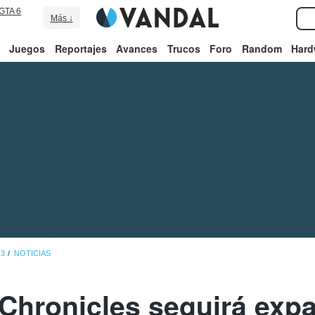
GTA 6
Más ↓
Juegos
Reportajes
Avances
Trucos
Foro
Random
Hard
 3
NOTICIAS
Chronicles seguirá exp