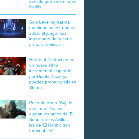
sentido que se emita en
Netflix
Solo Leveling Karma
mantiene su estreno en
2026: el juego más
importante de la serie
prepara noticias
Horde of Distraction es
un nuevo RPG
incremental inspirado
por Diablo 2 que ya
puedes probar gratis en
Steam
Peter Jackson (64), lo
confirma: 'No me
gustan los orcos de 'El
Señor de los Anillos',
los de 'El Hobbit' son
formidables'