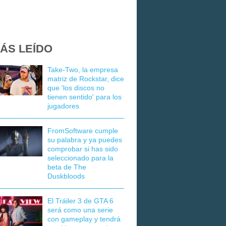
ÁS LEÍDO
Take-Two, la empresa
matriz de Rockstar, dice
que 'los discos no
tienen sentido' para los
jugadores
FromSoftware cumple
su palabra y ya puedes
comprobar si has sido
seleccionado para la
beta de The
Duskbloods
El Tráiler 3 de GTA 6
será como una serie
con gameplay y tendrá