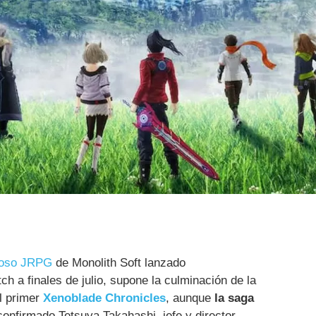
toso
JRPG
de Monolith Soft lanzado
h a finales de julio, supone la culminación de la
l primer
Xenoblade Chronicles
, aunque
la saga
 confirmado Tetsuya Takahashi, jefe y director