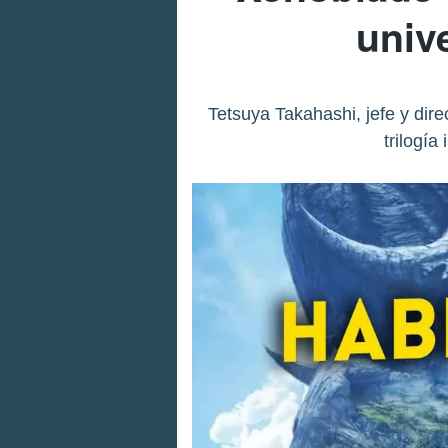
univ
Tetsuya Takahashi, jefe y dire
trilogía