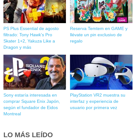
PS Plus Essential de agosto
Reserva Temtem en GAME y
filtrado: Tony Hawk's Pro
llévate un pin exclusivo de
Skater 1+2, Yakuza Like a
regalo
Dragon y más
Sony estaría interesada en
PlayStation VR2 muestra su
comprar Square Enix Japón,
interfaz y experiencia de
según el fundador de Eidos
usuario por primera vez
Montreal
LO MÁS LEÍDO