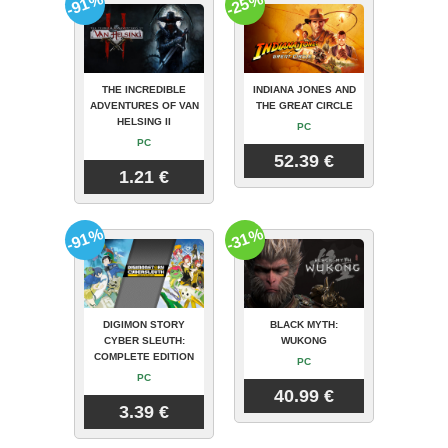
-91%
-25%
THE INCREDIBLE
INDIANA JONES AND
ADVENTURES OF VAN
THE GREAT CIRCLE
HELSING II
PC
PC
52.39 €
1.21 €
-91%
-31%
DIGIMON STORY
BLACK MYTH:
CYBER SLEUTH:
WUKONG
COMPLETE EDITION
PC
PC
40.99 €
3.39 €