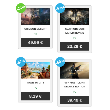
-28%
-53%
CRIMSON DESERT
CLAIR OBSCUR:
EXPEDITION 33
PC
PC
49.99 €
23.29 €
-67%
-50%
TOWN TO CITY
007 FIRST LIGHT
DELUXE EDITION
PC
PC
8.19 €
39.49 €