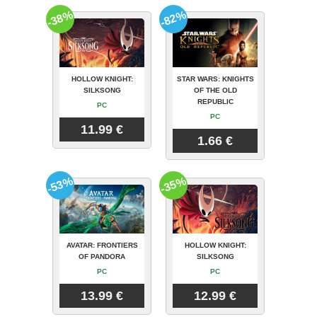
-38%
-82%
HOLLOW KNIGHT:
STAR WARS: KNIGHTS
SILKSONG
OF THE OLD
REPUBLIC
PC
PC
11.99 €
1.66 €
-53%
-35%
AVATAR: FRONTIERS
HOLLOW KNIGHT:
OF PANDORA
SILKSONG
PC
PC
13.99 €
12.99 €