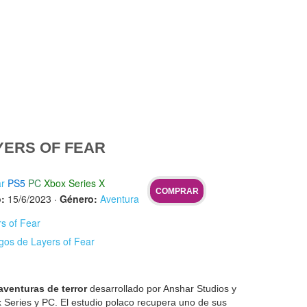
YERS OF FEAR
ar
PS5
PC
Xbox Series X
COMPRAR
:
15/6/2023
·
Género:
Aventura
rs of Fear
gos de Layers of Fear
aventuras de terror
desarrollado por Anshar Studios y
 Series y PC. El estudio polaco recupera uno de sus