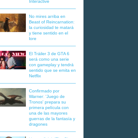
Interactive
No mires arriba en
Beast of Reincarnation:
la curiosidad te matará
y tiene sentido en el
lore
El Tráiler 3 de GTA 6
será como una serie
con gameplay y tendrá
sentido que se emita en
Netflix
Confirmado por
Warner: 'Juego de
Tronos' prepara su
primera película con
una de las mayores
guerras de la fantasía y
dragones