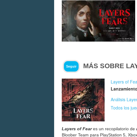
MÁS SOBRE LA
Seguir
Layers of Fe
Lanzamiento
Análisis Laye
Todos los jue
Layers of Fear
es un recopilatorio de
Bloober Team para PlayStation 5, Xbox