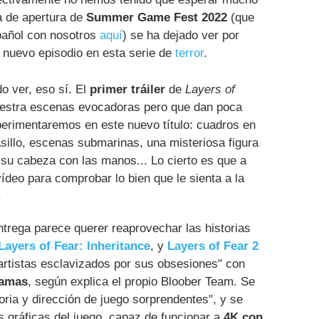
la de apertura de
Summer Game Fest 2022
(que
spañol con nosotros
aquí
) se ha dejado ver por
n nuevo episodio en esta serie de
terror
.
 ver, eso sí. El
primer tráiler
de
Layers of
uestra escenas evocadoras pero que dan poca
perimentaremos en este nuevo título: cuadros en
asillo, escenas submarinas, una misteriosa figura
 su cabeza con las manos... Lo cierto es que a
 vídeo para comprobar lo bien que le sienta a la
.
trega parece querer reaprovechar las historias
Layers of Fear: Inheritance
, y
Layers of Fear 2
 artistas esclavizados por sus obsesiones" con
ramas
, según explica el propio Bloober Team. Se
oria y dirección de juego sorprendentes", y se
 gráficas del juego, capaz de funcionar a
4K con