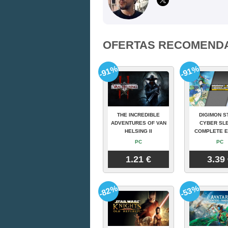
OFERTAS RECOMEND
-91%
-91%
THE INCREDIBLE
DIGIMON S
ADVENTURES OF VAN
CYBER SLE
HELSING II
COMPLETE E
PC
PC
1.21 €
3.39
-82%
-53%