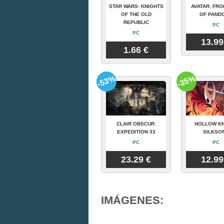
STAR WARS: KNIGHTS
AVATAR: FRO
OF THE OLD
OF PAND
REPUBLIC
PC
PC
13.99
1.66 €
-53%
-35%
CLAIR OBSCUR:
HOLLOW KN
EXPEDITION 33
SILKSO
PC
PC
23.29 €
12.99
IMÁGENES: