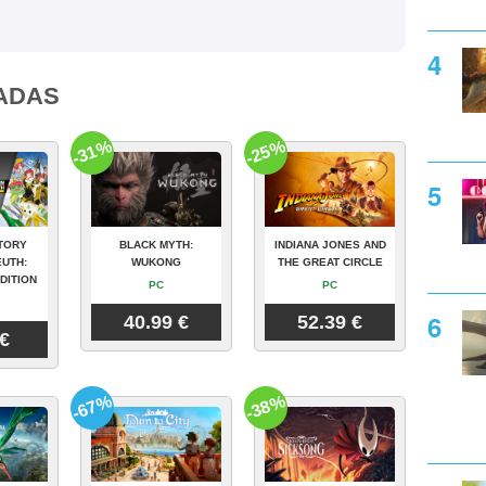
ADAS
-31%
-25%
TORY
BLACK MYTH:
INDIANA JONES AND
UTH:
WUKONG
THE GREAT CIRCLE
DITION
PC
PC
40.99 €
52.39 €
 €
-67%
-38%