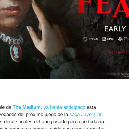
ble de
The Medium
,
ya había anticipado
esta
edades del próximo juego de la
saga
Layers of
 desde finales del año pasado pero que todavía
fectivamente no hemos tenido que esperar mucho