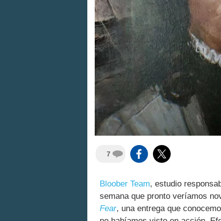
7
Bloober Team
, estudio responsa
semana que pronto veríamos nov
Fear
, una entrega que conocemos
no habíamos visto en acción. E