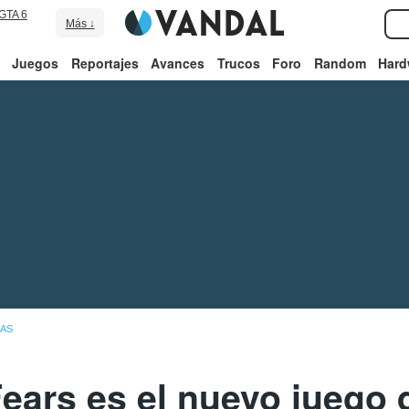
GTA 6
Más ↓
Juegos
Reportajes
Avances
Trucos
Foro
Random
Hard
IAS
Fears es el nuevo juego d