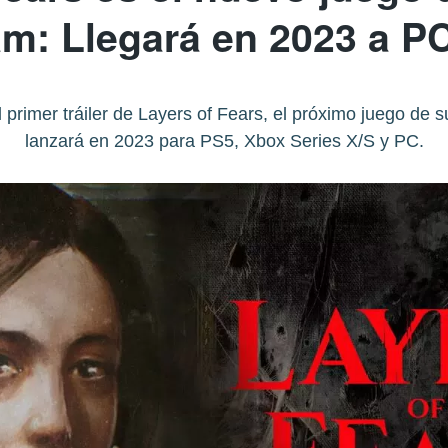
m: Llegará en 2023 a P
primer tráiler de Layers of Fears, el próximo juego de s
lanzará en 2023 para PS5, Xbox Series X/S y PC.