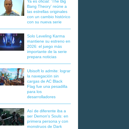
Ya es oficial: 'The Big
Bang Theory' reúne a
las estrellas originales
con un cambio histórico
con su nueva serie
Solo Leveling Karma
mantiene su estreno en
2026: el juego más
importante de la serie
prepara noticias
Ubisoft lo admite: lograr
la navegación sin
cargas de AC Black
Flag fue una pesadilla
para los
desarrolladores
Así de diferente iba a
ser Demon's Souls: en
primera persona y con
monstruos de Dark