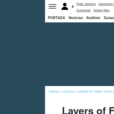
Peter Jackson
Gameplay 
Superman
Spider-Man
PORTADA
Noticias
Análisis
Guías
VANDAL
JUEGOS
LAYERS OF FEAR
NOTIC
Layers of 