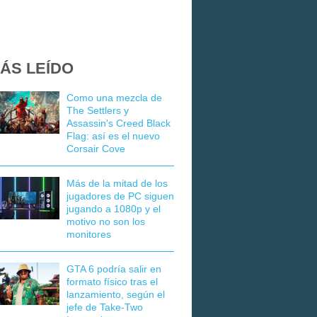
ÁS LEÍDO
Como una mezcla de
The Settlers y
Assassin's Creed Black
Flag: así es el nuevo
Corsair Cove
Más de la mitad de los
jugadores de PC siguen
jugando a 1080p y el
motivo no son los
monitores
GTA 6 podría salir en
formato físico tras el
lanzamiento, según el
jefe de Take-Two