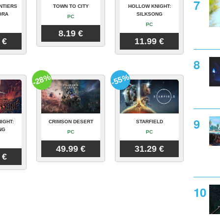
NTIERS
TOWN TO CITY
HOLLOW KNIGHT:
ORA
SILKSONG
PC
PC
8.19 €
 €
11.99 €
-28%
-55%
IGHT:
CRIMSON DESERT
STARFIELD
NG
PC
PC
49.99 €
31.29 €
 €