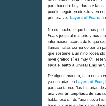
para hacerlo: hoy, durante la ga
podéis seguir en directo y en e
primera vez
Layers of Fears
, u
No es mucho lo que hemos podido
Fears
juega al misterio y nos m
información acerca de lo que ex
llamas, ratas corriendo por un p
que sostiene a un niño rodeando
nivel gráfico sí es muy útil este
saga el
salto a Unreal Engine 5
De alguna manera, esta nueva en
ya contadas en
Layers of Fear
,
para contarnos "las historias de
una
versión ampliada de sus t
habla, eso sí, de "una nueva hist
hace hincapié en las capacidades