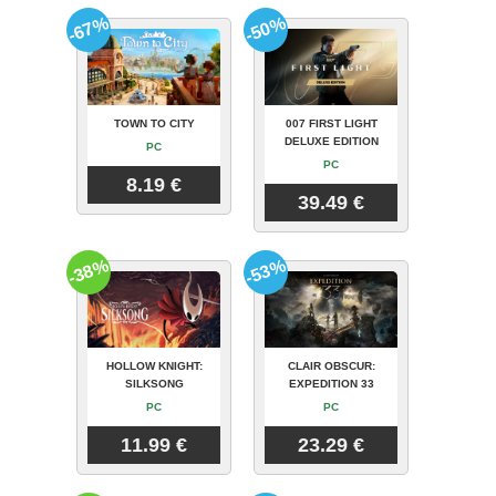
-67%
-50%
TOWN TO CITY
007 FIRST LIGHT
DELUXE EDITION
PC
PC
8.19 €
39.49 €
-38%
-53%
HOLLOW KNIGHT:
CLAIR OBSCUR:
SILKSONG
EXPEDITION 33
PC
PC
11.99 €
23.29 €