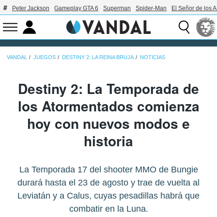
Peter Jackson
Gameplay GTA 6
Superman
Spider-Man
El Señor de los A
VANDAL
JUEGOS
DESTINY 2: LA REINA BRUJA
NOTICIAS
Destiny 2: La Temporada de
los Atormentados comienza
hoy con nuevos modos e
historia
La Temporada 17 del shooter MMO de Bungie
durará hasta el 23 de agosto y trae de vuelta al
Leviatán y a Calus, cuyas pesadillas habrá que
combatir en la Luna.