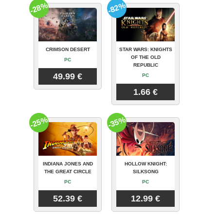
-28%
-82%
CRIMSON DESERT
STAR WARS: KNIGHTS
OF THE OLD
PC
REPUBLIC
49.99 €
PC
1.66 €
-25%
-35%
INDIANA JONES AND
HOLLOW KNIGHT:
THE GREAT CIRCLE
SILKSONG
PC
PC
52.39 €
12.99 €