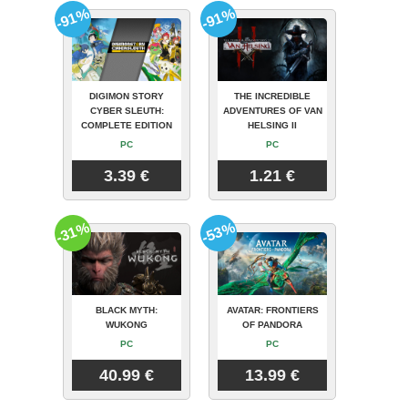
-91%
-91%
DIGIMON STORY
THE INCREDIBLE
CYBER SLEUTH:
ADVENTURES OF VAN
COMPLETE EDITION
HELSING II
PC
PC
3.39 €
1.21 €
-31%
-53%
BLACK MYTH:
AVATAR: FRONTIERS
WUKONG
OF PANDORA
PC
PC
40.99 €
13.99 €