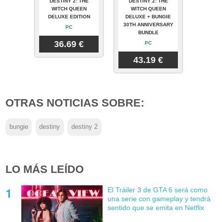
DESTINY 2: THE
DESTINY 2: THE
WITCH QUEEN
WITCH QUEEN
DELUXE EDITION
DELUXE + BUNGIE
30TH ANNIVERSARY
PC
BUNDLE
36.69 €
PC
43.19 €
OTRAS NOTICIAS SOBRE:
bungie
destiny
destiny 2
LO MÁS LEÍDO
El Tráiler 3 de GTA 6 será como
una serie con gameplay y tendrá
sentido que se emita en Netflix