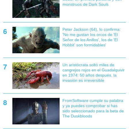
monstruos de Dark Souls
Peter Jackson (64), lo confirma:
'No me gustan los orcos de 'El
Señor de los Anillos', los de 'El
Hobbit' son formidables'
Un aristócrata soltó miles de
cangrejos rojos en el Guadalquivir
en 1974: 50 años después, la
invasión es irreversible
FromSoftware cumple su palabra
y ya puedes comprobar si has
sido seleccionado para la beta de
The Duskbloods