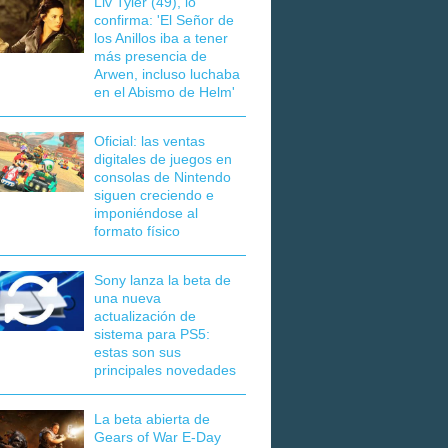
Liv Tyler (49), lo
confirma: 'El Señor de
los Anillos iba a tener
más presencia de
Arwen, incluso luchaba
en el Abismo de Helm'
Oficial: las ventas
digitales de juegos en
consolas de Nintendo
siguen creciendo e
imponiéndose al
formato físico
Sony lanza la beta de
una nueva
actualización de
sistema para PS5:
estas son sus
principales novedades
La beta abierta de
Gears of War E-Day