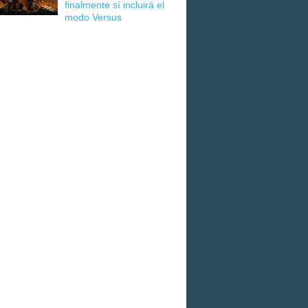
finalmente sí incluirá el
modo Versus