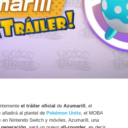
ientemente
el tráiler oficial
de
Azumarill
, el
añadirá al plantel de
Pokémon Unite
, el MOBA
n
en Nintendo Switch y móviles. Azumarill, una
 generación
, será un nuevo
all-rounder
, es decir,