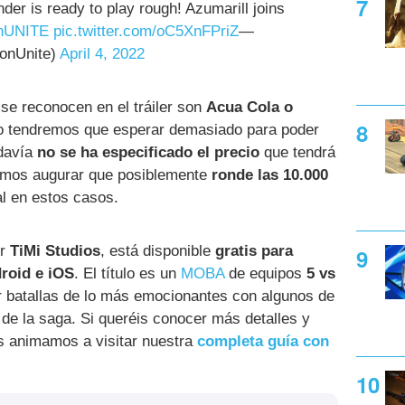
er is ready to play rough! Azumarill joins
nUNITE
pic.twitter.com/oC5XnFPriZ
—
onUnite)
April 4, 2022
se reconocen en el tráiler son
Acua Cola o
o tendremos que esperar demasiado para poder
odavía
no se ha especificado el precio
que tendrá
demos augurar que posiblemente
ronde las 10.000
al en estos casos.
or
TiMi Studios
, está disponible
gratis para
roid e iOS
. El título es un
MOBA
de equipos
5 vs
 batallas de lo más emocionantes con algunos de
e la saga. Si queréis conocer más detalles y
os animamos a visitar nuestra
completa guía con