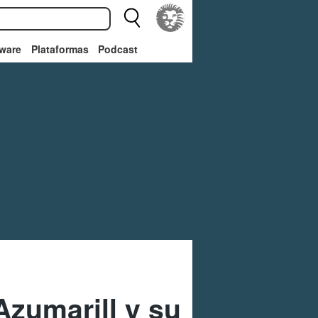
ware
Plataformas
Podcast
Azumarill y su