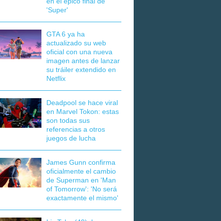
en el épico final de
'Super'
GTA 6 ya ha
actualizado su web
oficial con una nueva
imagen antes de lanzar
su tráiler extendido en
Netflix
Deadpool se hace viral
en Marvel Tokon: estas
son todas sus
referencias a otros
juegos de lucha
James Gunn confirma
oficialmente el cambio
de Superman en 'Man
of Tomorrow': 'No será
exactamente el mismo'