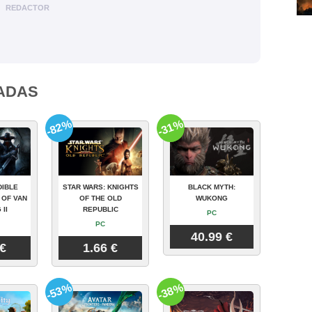
REDACTOR
ADAS
-82%
-31%
DIBLE
STAR WARS: KNIGHTS
BLACK MYTH:
 OF VAN
OF THE OLD
WUKONG
 II
REPUBLIC
PC
PC
40.99 €
 €
1.66 €
-53%
-38%