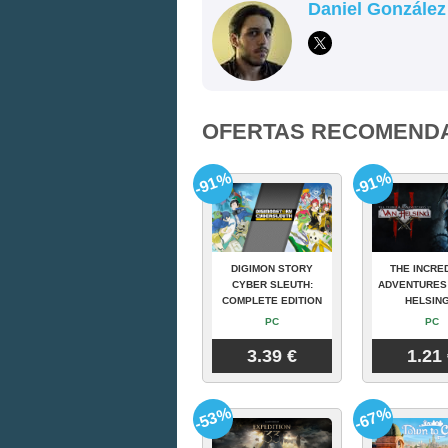
Daniel González
OFERTAS RECOMEND
-91%
-91%
DIGIMON STORY
THE INCRE
CYBER SLEUTH:
ADVENTURES
COMPLETE EDITION
HELSING
PC
PC
3.39 €
1.21
-53%
-67%