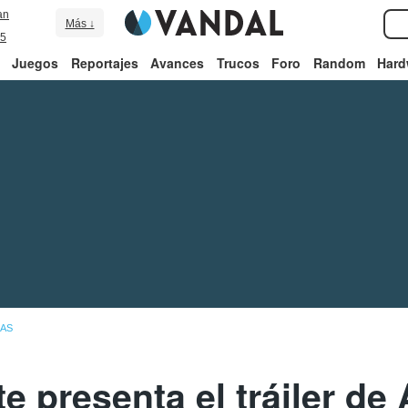
an
Más ↓
5
Juegos
Reportajes
Avances
Trucos
Foro
Random
Hard
IAS
 presenta el tráiler de 