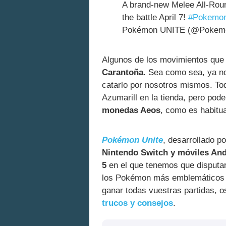
A brand-new Melee All-Round
the battle April 7!
#Pokemo
Pokémon UNITE (@Pokem
Algunos de los movimientos que 
Carantoña
. Sea como sea, ya n
catarlo por nosotros mismos. T
Azumarill en la tienda, pero po
monedas Aeos
, como es habitu
Pokémon Unite
, desarrollado p
Nintendo Switch y móviles And
5
en el que tenemos que disputar
los Pokémon más emblemáticos d
ganar todas vuestras partidas, 
trucos y consejos
.