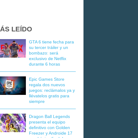
ÁS LEÍDO
GTA 6 tiene fecha para
su tercer tráiler y un
bombazo: será
exclusivo de Netflix
durante 6 horas
Epic Games Store
regala dos nuevos
juegos: reclámalos ya y
llévatelos gratis para
siempre
Dragon Ball Legends
presenta el equipo
definitivo con Golden
Freezer y Androide 17