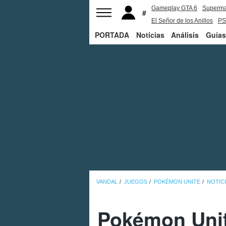
Gameplay GTA 6
Superm
El Señor de los Anillos
PS
PORTADA
Noticias
Análisis
Guías
VANDAL
JUEGOS
POKÉMON UNITE
NOTIC
Pokémon Unite