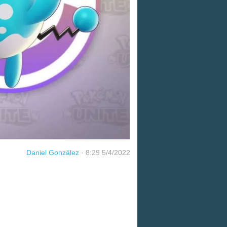
Daniel González
·
8:29 5/4/2022