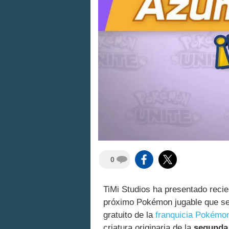
0
TiMi Studios ha presentado rec
próximo Pokémon jugable que se 
gratuito de la
franquicia Pokémo
criatura originaria de la
segunda