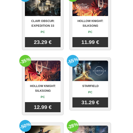
CLAIR OBSCUR:
HOLLOW KNIGHT:
EXPEDITION 33
SILKSONG
PC
PC
23.29 €
11.99 €
-35%
-55%
HOLLOW KNIGHT:
STARFIELD
SILKSONG
PC
PC
31.29 €
12.99 €
-50%
-28%