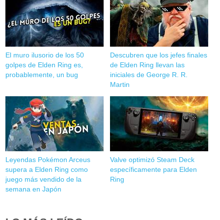
El muro ilusorio de los 50
Descubren que los jefes finales
golpes de Elden Ring es,
de Elden Ring llevan las
probablemente, un bug
iniciales de George R. R.
Martin
Leyendas Pokémon Arceus
Valve optimizó Steam Deck
supera a Elden Ring como
específicamente para Elden
juego más vendido de la
Ring
semana en Japón