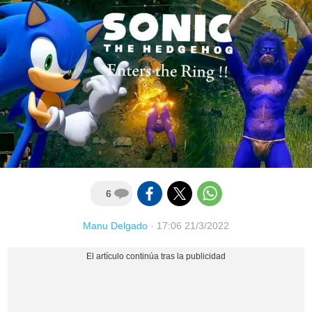
6
Manu Delgado
·
17:06 21/3/2022