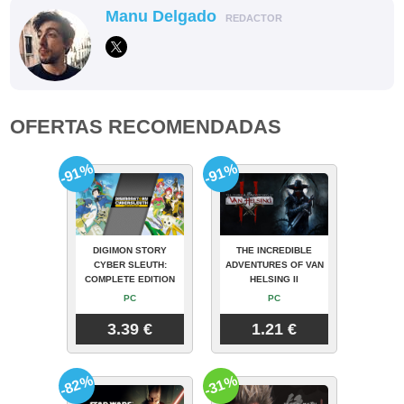
Manu Delgado
REDACTOR
OFERTAS RECOMENDADAS
-91%
-91%
DIGIMON STORY
THE INCREDIBLE
CYBER SLEUTH:
ADVENTURES OF VAN
COMPLETE EDITION
HELSING II
PC
PC
3.39 €
1.21 €
-82%
-31%