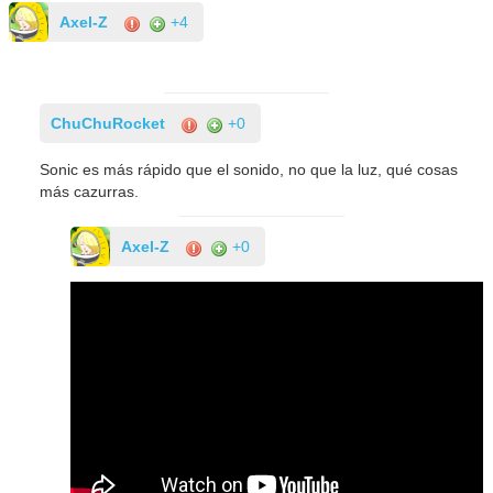
Axel-Z
+4
ChuChuRocket
+0
Sonic es más rápido que el sonido, no que la luz, qué cosas
más cazurras.
Axel-Z
+0