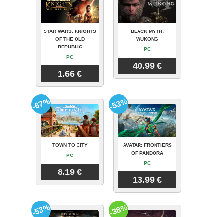
STAR WARS: KNIGHTS
BLACK MYTH:
OF THE OLD
WUKONG
REPUBLIC
PC
PC
40.99 €
1.66 €
-67%
-53%
TOWN TO CITY
AVATAR: FRONTIERS
OF PANDORA
PC
PC
8.19 €
13.99 €
-53%
-38%