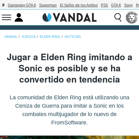
Gameplay GTA 6
Superman
El Señor de los Anillos
PS5
GTA 6
Sony
P
VANDAL
JUEGOS
ELDEN RING
NOTICIAS
Jugar a Elden Ring imitando a
Sonic es posible y se ha
convertido en tendencia
La comunidad de Elden Ring está utilizando una
Ceniza de Guerra para imitar a Sonic en los
combates multijugador de lo nuevo de
FromSoftware.