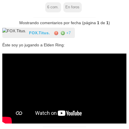
6
com.
En foros
Mostrando comentarios por fecha (página
1
de
1
)
FOX.Titus.
+7
Éste soy yo jugando a Elden Ring: