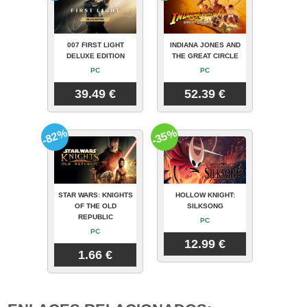
007 FIRST LIGHT
INDIANA JONES AND
DELUXE EDITION
THE GREAT CIRCLE
PC
PC
39.49 €
52.39 €
-82%
-35%
STAR WARS: KNIGHTS
HOLLOW KNIGHT:
OF THE OLD
SILKSONG
REPUBLIC
PC
PC
12.99 €
1.66 €