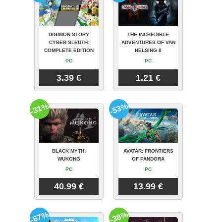
DIGIMON STORY
THE INCREDIBLE
CYBER SLEUTH:
ADVENTURES OF VAN
COMPLETE EDITION
HELSING II
PC
PC
3.39 €
1.21 €
-31%
-53%
BLACK MYTH:
AVATAR: FRONTIERS
WUKONG
OF PANDORA
PC
PC
40.99 €
13.99 €
-67%
-38%