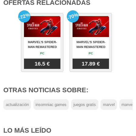
OFERTAS RELACIONADAS
-72%
-70%
MARVEL'S SPIDER-
MARVEL'S SPIDER-
MAN REMASTERED
MAN REMASTERED
PC
PC
16.5 €
17.89 €
OTRAS NOTICIAS SOBRE:
actualización
insomniac games
juegos gratis
marvel
marvel'
LO MÁS LEÍDO