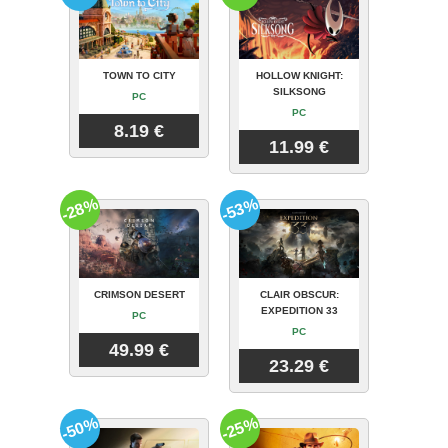
TOWN TO CITY
HOLLOW KNIGHT:
SILKSONG
PC
PC
8.19 €
11.99 €
-28%
-53%
CRIMSON DESERT
CLAIR OBSCUR:
EXPEDITION 33
PC
PC
49.99 €
23.29 €
-50%
-25%