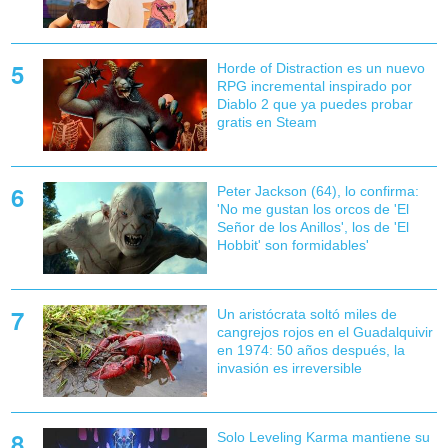
Horde of Distraction es un nuevo
RPG incremental inspirado por
Diablo 2 que ya puedes probar
gratis en Steam
Peter Jackson (64), lo confirma:
'No me gustan los orcos de 'El
Señor de los Anillos', los de 'El
Hobbit' son formidables'
Un aristócrata soltó miles de
cangrejos rojos en el Guadalquivir
en 1974: 50 años después, la
invasión es irreversible
Solo Leveling Karma mantiene su