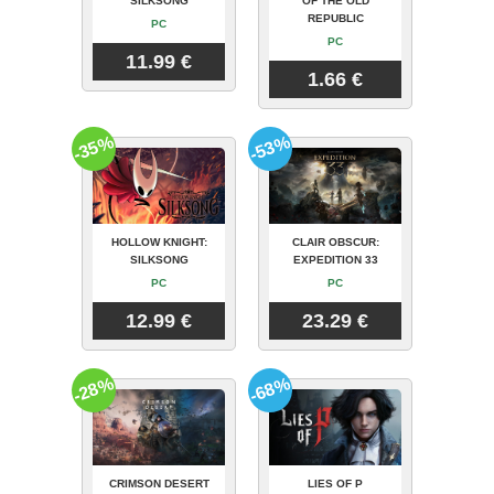
SILKSONG
OF THE OLD
REPUBLIC
PC
PC
11.99 €
1.66 €
-35%
-53%
HOLLOW KNIGHT:
CLAIR OBSCUR:
SILKSONG
EXPEDITION 33
PC
PC
12.99 €
23.29 €
-28%
-68%
CRIMSON DESERT
LIES OF P