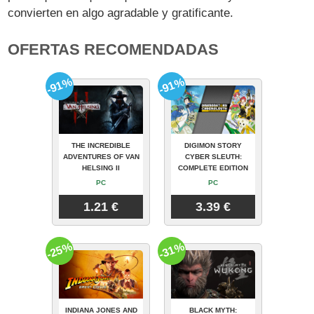
convierten en algo agradable y gratificante.
OFERTAS RECOMENDADAS
-91%
-91%
THE INCREDIBLE
DIGIMON STORY
ADVENTURES OF VAN
CYBER SLEUTH:
HELSING II
COMPLETE EDITION
PC
PC
1.21 €
3.39 €
-25%
-31%
INDIANA JONES AND
BLACK MYTH: