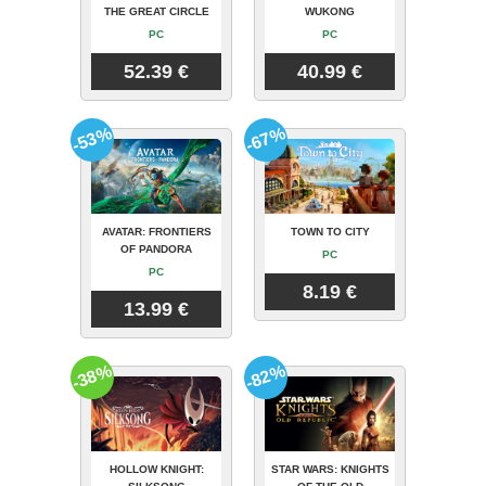
THE GREAT CIRCLE
WUKONG
PC
PC
52.39 €
40.99 €
-53%
-67%
AVATAR: FRONTIERS
TOWN TO CITY
OF PANDORA
PC
PC
8.19 €
13.99 €
-38%
-82%
HOLLOW KNIGHT:
STAR WARS: KNIGHTS