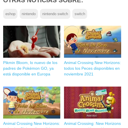
OTRAS NOTICIAS SOBRE:
eshop
nintendo
nintendo switch
switch
Pikmin Bloom, lo nuevo de los
Animal Crossing New Horizons:
padres de Pokémon GO, ya
todos los Peces disponibles en
está disponible en Europa
noviembre 2021
Animal Crossing New Horizons:
Animal Crossing: New Horizons