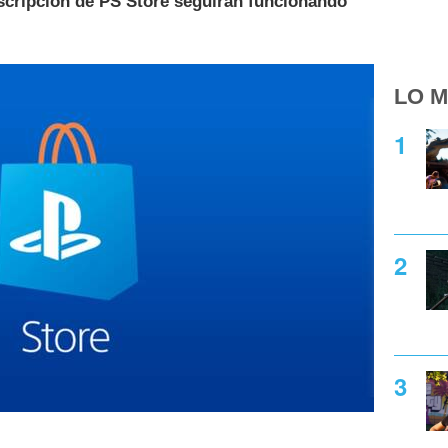
uscripción de PS Store seguirán funcionando
LO M