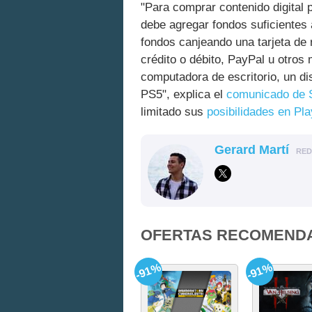
"Para comprar contenido digital
debe agregar fondos suficientes 
fondos canjeando una tarjeta de 
crédito o débito, PayPal u otros
computadora de escritorio, un di
PS5", explica el
comunicado de 
limitado sus
posibilidades en Pla
Gerard Martí
RE
OFERTAS RECOMEND
-91%
-91%