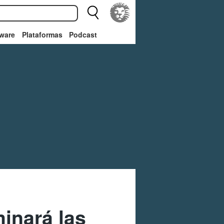
ware
Plataformas
Podcast
minará las