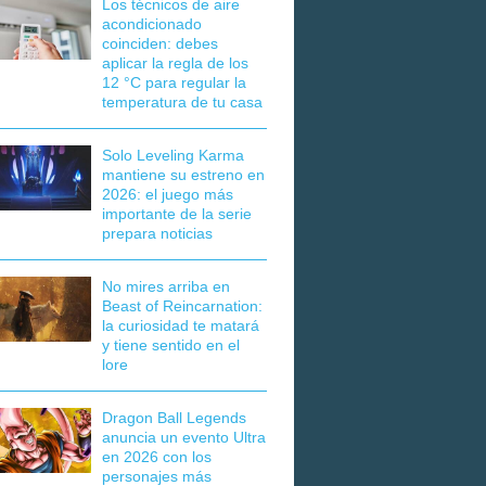
Los técnicos de aire
acondicionado
coinciden: debes
aplicar la regla de los
12 °C para regular la
temperatura de tu casa
Solo Leveling Karma
mantiene su estreno en
2026: el juego más
importante de la serie
prepara noticias
No mires arriba en
Beast of Reincarnation:
la curiosidad te matará
y tiene sentido en el
lore
Dragon Ball Legends
anuncia un evento Ultra
en 2026 con los
personajes más