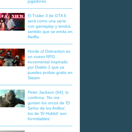
jugadores
El Tráiler 3 de GTA 6
será como una serie
con gameplay y tendrá
sentido que se emita en
Netflix
Horde of Distraction es
un nuevo RPG
incremental inspirado
por Diablo 2 que ya
puedes probar gratis en
Steam
Peter Jackson (64), lo
confirma: 'No me
gustan los orcos de 'El
Señor de los Anillos',
los de 'El Hobbit' son
formidables'