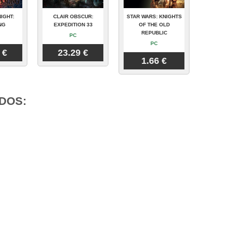
IGHT:
CLAIR OBSCUR:
STAR WARS: KNIGHTS
NG
EXPEDITION 33
OF THE OLD
REPUBLIC
PC
PC
 €
23.29 €
1.66 €
DOS: