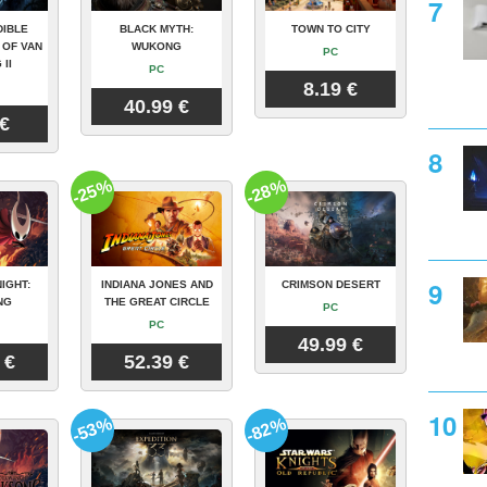
DIBLE
BLACK MYTH:
TOWN TO CITY
 OF VAN
WUKONG
PC
 II
PC
8.19 €
40.99 €
 €
-25%
-28%
IGHT:
INDIANA JONES AND
CRIMSON DESERT
NG
THE GREAT CIRCLE
PC
PC
49.99 €
 €
52.39 €
-53%
-82%