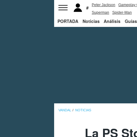
Peter Jackson
Gameplay 
Superman
Spider-Man
PORTADA
Noticias
Análisis
Guías
VANDAL
NOTICIAS
La PS Sto