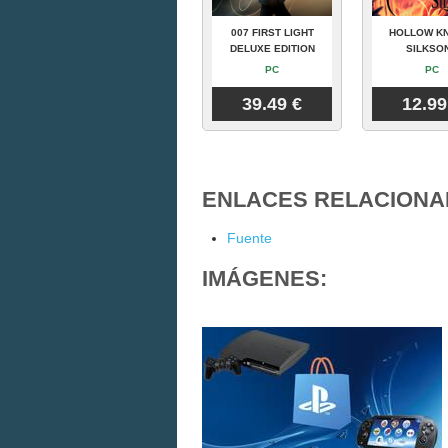
007 FIRST LIGHT
HOLLOW KN
DELUXE EDITION
SILKSO
PC
PC
39.49 €
12.99
ENLACES RELACIONA
Fuente
IMÁGENES: