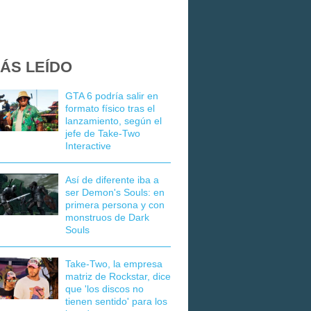
ÁS LEÍDO
GTA 6 podría salir en
formato físico tras el
lanzamiento, según el
jefe de Take-Two
Interactive
Así de diferente iba a
ser Demon's Souls: en
primera persona y con
monstruos de Dark
Souls
Take-Two, la empresa
matriz de Rockstar, dice
que 'los discos no
tienen sentido' para los