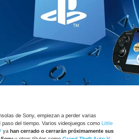
onsolas de Sony, empiezan a perder varias
el paso del tiempo. Varios videojuegos como
Little
V
ya
han cerrado o cerrarán próximamente sus
 Sony
y otros títulos como
Grand Theft Auto V