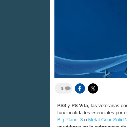
9
PS3
y
PS Vita
, las veteranas c
funcionalidades esenciales por 
Big Planet 3
o
Metal Gear Solid 
servidores en la sobremesa de