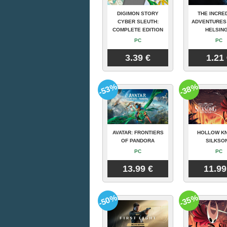
DIGIMON STORY
THE INCRE
CYBER SLEUTH:
ADVENTURES
COMPLETE EDITION
HELSING
PC
PC
3.39 €
1.21
-53%
-38%
AVATAR: FRONTIERS
HOLLOW KN
OF PANDORA
SILKSO
PC
PC
13.99 €
11.99
-50%
-35%