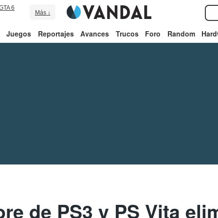
GTA 6
Más ↓
Juegos
Reportajes
Avances
Trucos
Foro
Random
Hard
re de PS3 y PS Vita eli