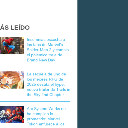
ÁS LEÍDO
Insomniac escucha a
los fans de Marvel's
Spider-Man 2 y cambia
el polémico traje de
Brand New Day
La secuela de uno de
los mejores RPG de
2025 desata el hype:
nuevo tráiler de Trails in
the Sky 2nd Chapter
Arc System Works no
ha cumplido lo
prometido: Marvel
Tokon enfurece a los