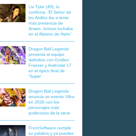
Liv Tyler (49), lo
confirma: 'El Señor de
los Anillos iba a tener
más presencia de
Arwen, incluso luchaba
en el Abismo de Helm'
Dragon Ball Legends
presenta el equipo
definitivo con Golden
Freezer y Androide 17
en el épico final de
'Super'
Dragon Ball Legends
anuncia un evento Ultra
en 2026 con los
personajes más
poderosos de la serie
FromSoftware cumple
su palabra y ya puedes