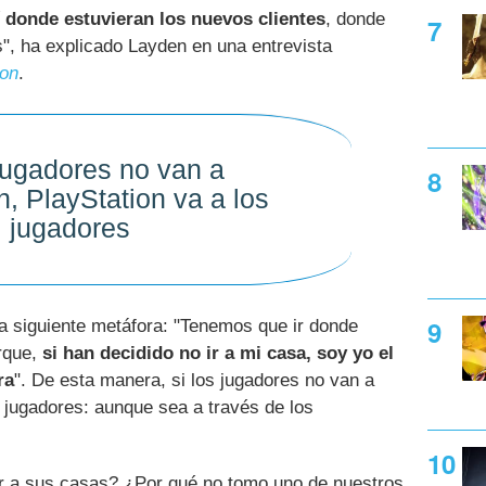
í donde estuvieran los nuevos clientes
, donde
", ha explicado Layden en una entrevista
ion
.
 jugadores no van a
n, PlayStation va a los
jugadores
la siguiente metáfora: "Tenemos que ir donde
orque,
si han decidido no ir a mi casa, soy yo el
ra
". De esta manera, si los jugadores no van a
s jugadores: aunque sea a través de los
ir a sus casas? ¿Por qué no tomo uno de nuestros