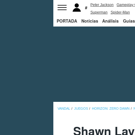
Peter Jackson
Gameplay 
Superman
Spider-Man
PORTADA
Noticias
Análisis
Guías
VANDAL
JUEGOS
HORIZON: ZERO DAWN
Shawn Layd