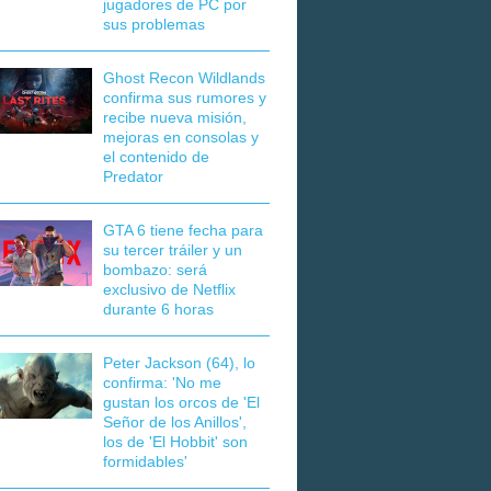
jugadores de PC por
sus problemas
Ghost Recon Wildlands
confirma sus rumores y
recibe nueva misión,
mejoras en consolas y
el contenido de
Predator
GTA 6 tiene fecha para
su tercer tráiler y un
bombazo: será
exclusivo de Netflix
durante 6 horas
Peter Jackson (64), lo
confirma: 'No me
gustan los orcos de 'El
Señor de los Anillos',
los de 'El Hobbit' son
formidables'