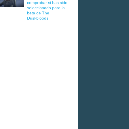
comprobar si has sido
seleccionado para la
beta de The
Duskbloods