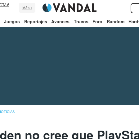
GTA 6
Más ↓
Juegos
Reportajes
Avances
Trucos
Foro
Random
Hard
NOTICIAS
en no cree que PlaySta