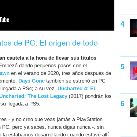
tos de PC: El origen de todo
an cautela a la hora de llevar sus títulos
 Empezó dando pequeños pasos con el
Dawn
en el verano de 2020, tres años después de
temente,
Days Gone
también se estrenó en PC
llegada a PS4; a su vez,
Uncharted 4: El
Uncharted: The Lost Legacy
(2017) pondrán los
su llegada a PS5.
ores - y no creo que veas jamás a PlayStation
n PC, pero ya sabes, nunca digas nunca -, sin
o la estábamos desarrollando cuando estuve allí